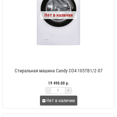
Нет в наличии
Стиральная машина Candy CO4 105TB1/2-07
19 490.00 р.
-
+
Нет в наличии