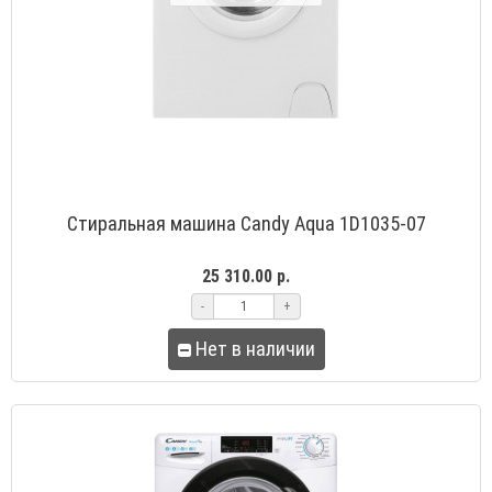
Стиральная машина Candy Aqua 1D1035-07
25 310.00 р.
-
+
Нет в наличии