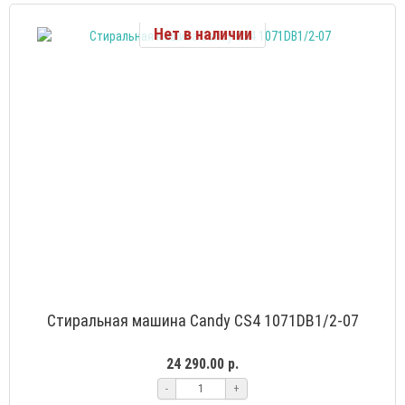
Нет в наличии
Стиральная машина Candy CS4 1071DB1/2-07
24 290.00 р.
-
+