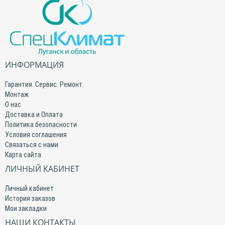
ИНФОРМАЦИЯ
Гарантия. Сервис. Ремонт.
Монтаж
О нас
Доставка и Оплата
Политика безопасности
Условия соглашения
Связаться с нами
Карта сайта
ЛИЧНЫЙ КАБИНЕТ
Личный кабинет
История заказов
Мои закладки
НАШИ КОНТАКТЫ