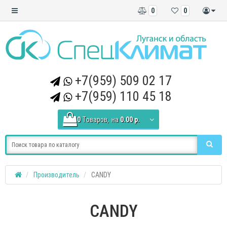
0
0
+7(959) 509 02 17
+7(959) 110 45 18
0
Tоваров,
на
0.00 р.
Производитель
CANDY
CANDY