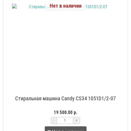
Нет в наличии
Стиральная машина Candy CS34 1051D1/2-07
19 500.00 р.
-
+