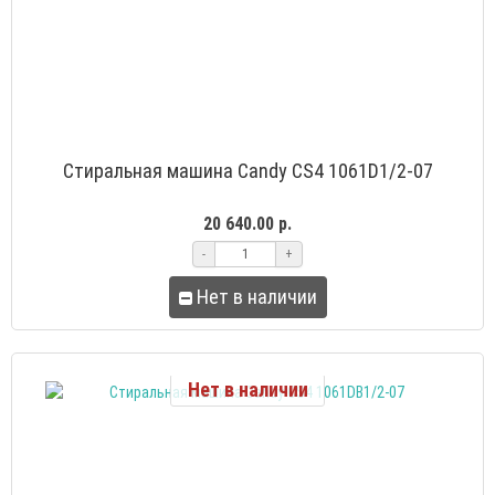
Стиральная машина Candy CS4 1061D1/2-07
20 640.00 р.
-
+
Нет в наличии
Нет в наличии