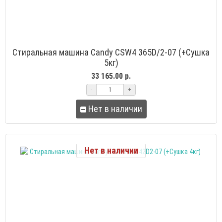
Стиральная машина Candy CSW4 365D/2-07 (+Сушка
5кг)
33 165.00 р.
-
+
Нет в наличии
Нет в наличии