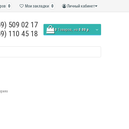
ров
0
Мои закладки
0
Личный кабинет
9) 509 02 17
0
Tоваров,
на
0.00 р.
9) 110 45 18
ориях