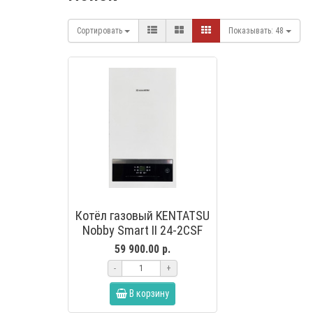
Сортировать
Показывать:
48
Котёл газовый KENTATSU
Nobby Smart II 24-2CSF
настенный
59 900.00 р.
-
+
В корзину