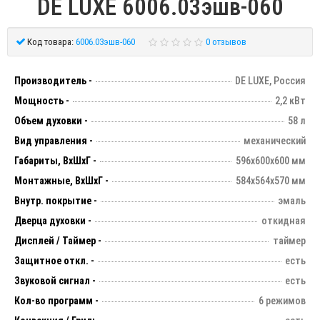
DE LUXE 6006.03эшв-060
Код товара:
6006.03эшв-060
0 отзывов
Производитель -
DE LUXE, Россия
Мощность -
2,2 кВт
Объем духовки -
58 л
Вид управления -
механический
Габариты, ВхШхГ -
596х600х600 мм
Монтажные, ВхШхГ -
584х564х570 мм
Внутр. покрытие -
эмаль
Дверца духовки -
откидная
Дисплей / Таймер -
таймер
Защитное откл. -
есть
Звуковой сигнал -
есть
Кол-во программ -
6 режимов