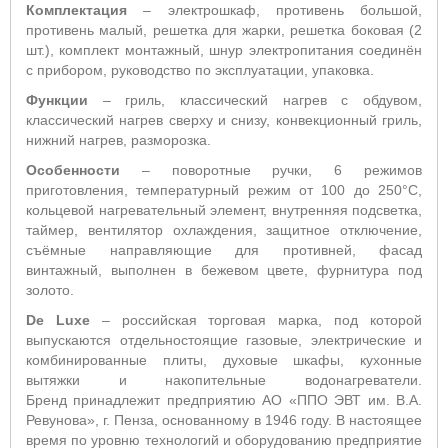
Комплектация
– электрошкаф, противень большой,
противень малый, решетка для жарки, решетка боковая (2
шт.), комплект монтажный, шнур электропитания соединён
с прибором, руководство по эксплуатации, упаковка.
Функции
– гриль, классический нагрев с обдувом,
классический нагрев сверху и снизу, конвекционный гриль,
нижний нагрев, разморозка.
Особенности
– поворотные ручки, 6 режимов
приготовления, температурный режим от 100 до 250°С,
кольцевой нагревательный элемент, внутренняя подсветка,
таймер, вентилятор охлаждения, защитное отключение,
съёмные направляющие для противней, фасад
винтажный, выполнен в бежевом цвете, фурнитура под
золото.
De
Luxe
– российская торговая марка, под которой
выпускаются отдельностоящие газовые, электрические и
комбинированные плиты, духовые шкафы, кухонные
вытяжки и накопительные водонагреватели.
Бренд принадлежит предприятию АО «ППО ЭВТ им. В.А.
Ревунова», г. Пенза, основанному в 1946 году. В настоящее
время по уровню технологий и оборудованию предприятие