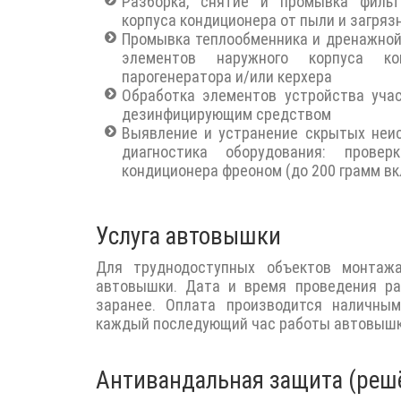
Разборка, снятие и промывка фильт
корпуса кондиционера от пыли и загряз
Промывка теплообменника и дренажной
элементов наружного корпуса ко
парогенератора и/или керхера
Обработка элементов устройства уча
дезинфицирующим средством
Выявление и устранение скрытых неи
диагностика оборудования: провер
кондиционера фреоном (до 200 грамм вк
Услуга автовышки
Для труднодоступных объектов монтажа
автовышки. Дата и время проведения р
заранее. Оплата производится наличны
каждый последующий час работы автовышк
Антивандальная защита (решё