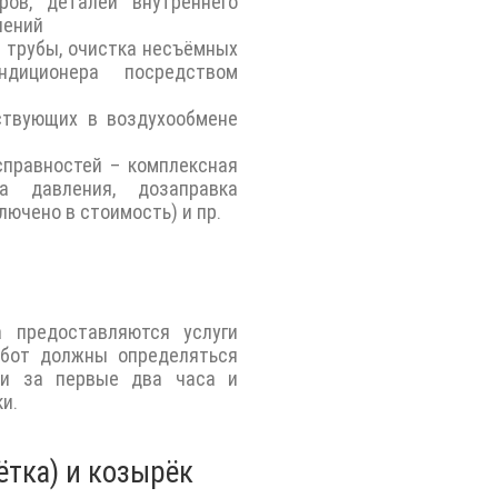
ров, деталей внутреннего
нений
 трубы, очистка несъёмных
ндиционера посредством
ствующих в воздухообмене
справностей – комплексная
ка давления, дозаправка
лючено в стоимость) и пр.
 предоставляются услуги
абот должны определяться
ми за первые два часа и
и.
тка) и козырёк