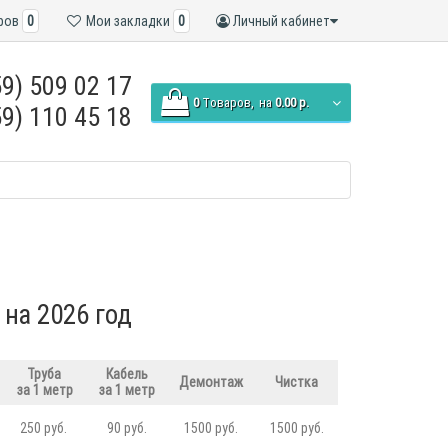
ров
0
Мои закладки
0
Личный кабинет
9) 509 02 17
0
Tоваров,
на
0.00 р.
9) 110 45 18
 на 2026 год
Труба
Кабель
Демонтаж
Чистка
за 1 метр
за 1 метр
250 руб.
90 руб.
1500 руб.
1500 руб.