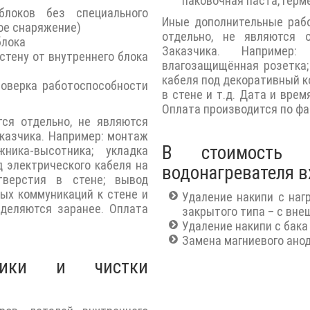
паковочная паста, герм
локов без специального
Иные дополнительные раб
ое снаряжение)
отдельно, не являются 
блока
Заказчика. Например
стену от внутреннего блока
влагозащищённая розетка;
кабеля под декоративный к
роверка работоспособности
в стене и т.д. Дата и вре
Оплата производится по фа
ся отдельно, не являются
казчика. Например: монтаж
В стоимость 
ика-высотника; укладка
д электрического кабеля на
водонагревателя в
тверстия в стене; вывод
ых коммуникаций к стене и
Удаление накипи с наг
еделяются заранее. Оплата
закрытого типа – с вн
Удаление накипи с бака
Замена магниевого ано
тики и чистки