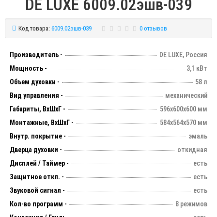
DE LUXE 6009.02эшв-039
Код товара:
6009.02эшв-039
0 отзывов
Производитель -
DE LUXE, Россия
Мощность -
3,1 кВт
Объем духовки -
58 л
Вид управления -
механический
Габариты, ВхШхГ -
596х600х600 мм
Монтажные, ВхШхГ -
584х564х570 мм
Внутр. покрытие -
эмаль
Дверца духовки -
откидная
Дисплей / Таймер -
есть
Защитное откл. -
есть
Звуковой сигнал -
есть
Кол-во программ -
8 режимов