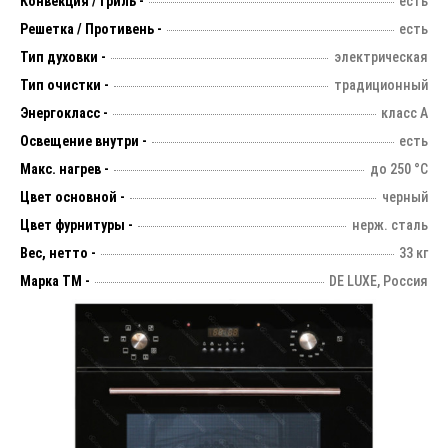
Конвекция / Гриль -
есть
Решетка / Противень -
есть
Тип духовки -
электрическая
Тип очистки -
традиционный
Энергокласс -
класс А
Освещение внутри -
есть
Макс. нагрев -
до 250 °С
Цвет основной -
черный
Цвет фурнитуры -
нерж. сталь
Вес, нетто -
33 кг
Марка ТМ -
DE LUXE, Россия