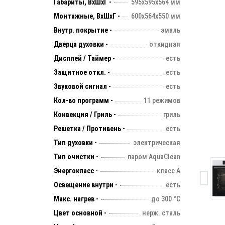
Габариты, ВхШхГ -
595х595х564 мм
Монтажные, ВхШхГ -
600х564х550 мм
Внутр. покрытие -
эмаль
Дверца духовки -
откидная
Дисплей / Таймер -
есть
Защитное откл. -
есть
Звуковой сигнал -
есть
Кол-во программ -
11 режимов
Конвекция / Гриль -
гриль
Решетка / Противень -
есть
Тип духовки -
электрическая
Тип очистки -
паром AquaClean
Энергокласс -
класс А
Освещение внутри -
есть
Макс. нагрев -
до 300 °С
Цвет основной -
нерж. сталь