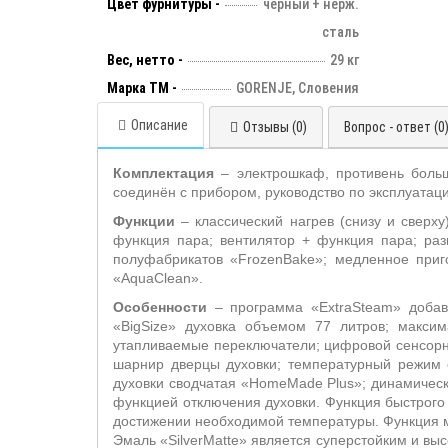
Цвет фурнитуры -
черный + нерж.
сталь
Вес, нетто -
29 кг
Марка ТМ -
GORENJE, Словения
Описание
Отзывы (0)
Вопрос - ответ (0
Комплектация
– электрошкаф, противень боль
соединён с прибором, руководство по эксплуатаци
Функции
– классический нагрев (снизу и сверху
функция пара; вентилятор + функция пара; ра
полуфабрикатов «
FrozenBake
»; медленное приг
«
AquaClean
».
Особенности
– программа «
ExtraSteam
» добав
«
BigSize
» духовка объемом 77 литров; максим
утапливаемые переключатели; цифровой сенсорны
шарнир дверцы духовки; температурный режим 
духовки сводчатая «
HomeMade
Plus
»; динамичес
функцией отключения духовки. Функция быстрого р
достижении необходимой температуры. Функция 
Эмаль «
SilverMatte
» является суперстойким и вы