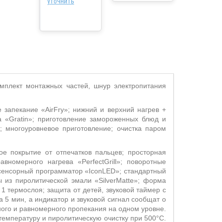
уточнить
омплект монтажных частей, шнур электропитания
е запекание «
AirFry
»; нижний и верхний нагрев +
а «
Gratin
»; приготовление замороженных блюд и
; многоуровневое приготовление; очистка паром
е покрытие от отпечатков пальцев; просторная
равномерного нагрева «
PerfectGrill
»; поворотные
 сенсорный программатор «
IconLED
»; стандартный
ы из пиролитической эмали «
SilverMatte
»; форма
 1 термослоя; защита от детей, звуковой таймер с
а 5 мин, а индикатор и звуковой сигнал сообщат о
ного и равномерного пропекания на одном уровне.
емпературу и пиролитическую очистку при 500°С.