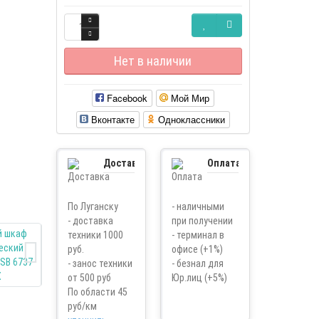
Нет в наличии
Facebook
Мой Мир
Вконтакте
Одноклассники
Доставка
Оплата
По Луганску
- наличными
- доставка
при получении
техники 1000
- терминал в
руб.
офисе (+1%)
- занос техники
- безнал для
от 500 руб
Юр.лиц (+5%)
По области 45
руб/км