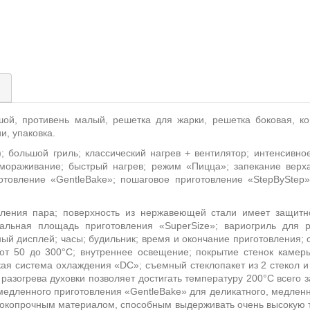
)
шой, противень малый, решетка для жарки, решетка боковая, к
и, упаковка.
); большой гриль; классический нагрев + вентилятор; интенсивно
змораживание; быстрый нагрев; режим «Пицца»; запекание верх
отовление «
GentleBake
»; пошаговое приготовление «
StepByStep
»
ления пара; поверхность из нержавеющей стали имеет защитно
альная площадь приготовления «
SuperSize
»; вариогриль для 
й дисплей; часы; будильник; время и окончание приготовления;
от 50 до 300°С; внутреннее освещение; покрытие стенок камер
кая система охлаждения «
DC
»; съемный стеклопакет из 2 стекол и
азогрева духовки позволяет достигать температуру 200°С всего з
медленного приготовления «
GentleBake
» для деликатного, медлен
сокопрочным материалом, способным выдерживать очень высокую т