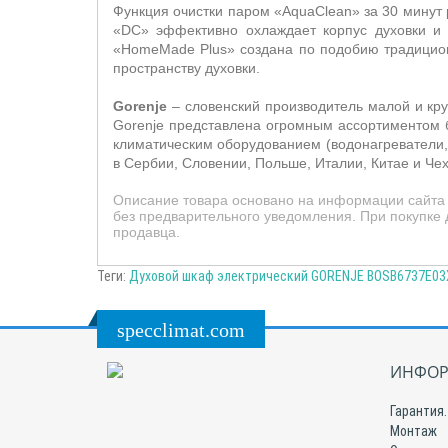
Функция очистки паром «
AquaClean
» за 30 минут
«
DC
» эффективно охлаждает корпус духовки и
«
HomeMade
Plus
» создана по подобию традицио
пространству духовки.
Gorenje
– словенский производитель малой и кру
Gorenje представлена огромным ассортиментом б
климатическим оборудованием (водонагреватели, 
в Сербии, Словении, Польше, Италии, Китае и Че
Описание товара основано на информации сайта 
без предварительного уведомления. При покупке 
продавца.
Теги:
Духовой шкаф электрический GORENJE BOSB6737E03X
specclimat.com
ИНФОР
Гарантия.
Монтаж