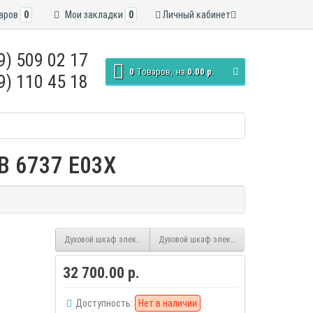
аров
0
Мои закладки
0
Личный кабинет
9) 509 02 17
0
Tоваров,
на
0.00 р.
9) 110 45 18
B 6737 E03X
Духовой шкаф электрический GORENJE BPS 737 E20XG
Духовой шкаф электрический GORENJE B
32 700.00 р.
Доступность:
Нет в наличии