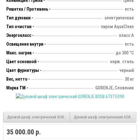
Конвекция / Гриль -
гриль
Решетка / Противень -
есть
Тип духовки -
электрическая
Тип очистки -
паром AquaClean
Энергокласс -
класс А
Освещение внутри -
есть
Макс. нагрев -
до 300 °С
Цвет основной -
нерж. сталь
Цвет фурнитуры -
черный
Вес, нетто -
30 кг
Марка ТМ -
GORENJE, Словения
Духовой шкаф электрический GORENJE BOS 737 E301X
Духовой шкаф электрический GORENJE 
35 000.00 р.