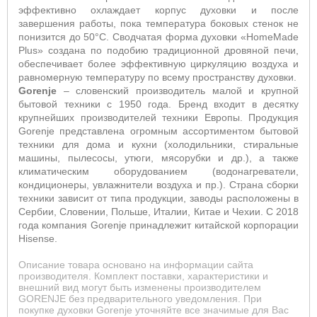
эффективно охлаждает корпус духовки и после
завершения работы, пока температура боковых стенок не
понизится до 50°С. Сводчатая форма духовки «
HomeMade
Plus
» создана по подобию традиционной дровяной печи,
обеспечивает более эффективную циркуляцию воздуха и
равномерную температуру по всему пространству духовки.
Gorenje
– словенский производитель малой и крупной
бытовой техники с 1950 года. Бренд входит в десятку
крупнейших производителей техники Европы. Продукция
Gorenje представлена огромным ассортиментом бытовой
техники для дома и кухни (холодильники, стиральные
машины, пылесосы, утюги, мясорубки и др.), а также
климатическим оборудованием (водонагреватели,
кондиционеры, увлажнители воздуха и пр.). Страна сборки
техники зависит от типа продукции, заводы расположены в
Сербии, Словении, Польше, Италии, Китае и Чехии. С 2018
года компания Gorenje принадлежит китайской корпорации
Hisense.
Описание товара основано на информации сайта
производителя. Комплект поставки, характеристики и
внешний вид могут быть изменены производителем
GORENJE без предварительного уведомления. При
покупке духовки Gorenje уточняйте все значимые для Вас