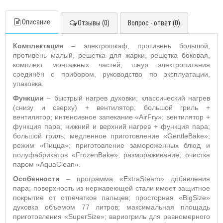
Описание
Отзывы (0)
Вопрос - ответ (0)
Комплектация
– электрошкаф, противень большой,
противень малый, решетка для жарки, решетка боковая,
комплект монтажных частей, шнур электропитания
соединён с прибором, руководство по эксплуатации,
упаковка.
Функции
– быстрый нагрев духовки; классический нагрев
(снизу и сверху) + вентилятор; большой гриль +
вентилятор; интенсивное запекание «
AirFry
»; вентилятор +
функция пара; нижний и верхний нагрев + функция пара;
большой гриль; медленное приготовление «
GentleBake
»;
режим «Пицца»; приготовление замороженных блюд и
полуфабрикатов «
FrozenBake
»; размораживание; очистка
паром «
AquaClean
».
Особенности
– программа «
ExtraSteam
» добавления
пара; поверхность из нержавеющей стали имеет защитное
покрытие от отпечатков пальцев; просторная «
BigSize
»
духовка объемом 77 литров; максимальная площадь
приготовления «
SuperSize
»; вариогриль для равномерного