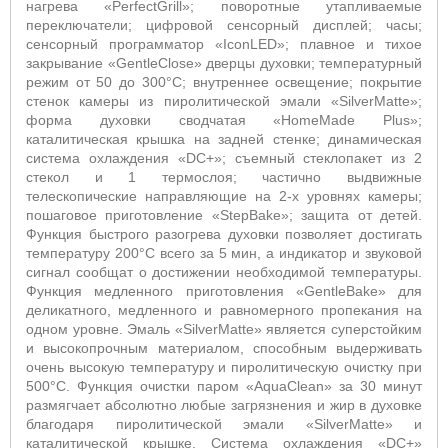
нагрева «
PerfectGrill
»; поворотные утапливаемые
переключатели; цифровой сенсорный дисплей; часы;
сенсорный программатор «
IconLED
»; плавное и тихое
закрывание «
GentleClose
» дверцы духовки; температурный
режим от 50 до 300°С; внутреннее освещение; покрытие
стенок камеры из пиролитической эмали «
SilverMatte
»;
форма духовки сводчатая «
HomeMade
Plus
»;
каталитическая крышка на задней стенке; динамическая
система охлаждения «
DC
+»; съемный стеклопакет из 2
стекол и 1 термослоя; частично выдвижные
телескопические направляющие на 2-х уровнях камеры;
пошаговое приготовление «
StepBake
»; защита от детей.
Функция быстрого разогрева духовки позволяет достигать
температуру 200°С всего за 5 мин, а индикатор и звуковой
сигнал сообщат о достижении необходимой температуры.
Функция медленного приготовления «
GentleBake
» для
деликатного, медленного и равномерного пропекания на
одном уровне. Эмаль «
SilverMatte
» является суперстойким
и высокопрочным материалом, способным выдерживать
очень высокую температуру и пиролитическую очистку при
500°С. Функция очистки паром «
AquaClean
» за 30 минут
размягчает абсолютно любые загрязнения и жир в духовке
благодаря пиролитической эмали «
SilverMatte
» и
каталитической крышке. Система охлаждения «
DC
+»