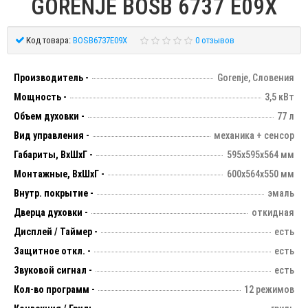
GORENJE BOSB 6737 E09X
Код товара:
BOSB6737E09X
0 отзывов
Производитель -
Gorenje, Словения
Мощность -
3,5 кВт
Объем духовки -
77 л
Вид управления -
механика + сенсор
Габариты, ВхШхГ -
595х595х564 мм
Монтажные, ВхШхГ -
600х564х550 мм
Внутр. покрытие -
эмаль
Дверца духовки -
откидная
Дисплей / Таймер -
есть
Защитное откл. -
есть
Звуковой сигнал -
есть
Кол-во программ -
12 режимов