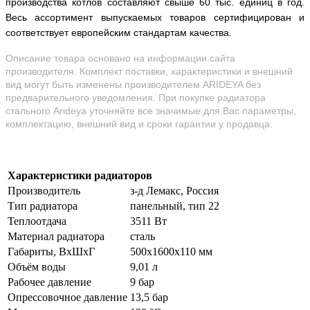
производства котлов составляют свыше 60 тыс. единиц в год.
Весь ассортимент выпускаемых товаров сертифицирован и
соответствует европейским стандартам качества.
Описание товара основано на информации сайта
производителя. Комплект поставки, характеристики и внешний
вид могут быть изменены производителем ARIDEYA без
предварительного уведомления. При покупке радиатора
стального Arideya уточняйте все значимые для Вас параметры,
комплектацию, внешний вид и сроки гарантии у продавца.
Характеристики радиаторов
Производитель
з-д Лемакс, Россия
Тип радиатора
панельный, тип 22
Теплоотдача
3511 Вт
Материал радиатора
сталь
Габариты, ВхШхГ
500х1600х110 мм
Объём воды
9,01 л
Рабочее давление
9 бар
Опрессовочное давление
13,5 бар