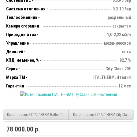
Система ГВС -
0,35-6 бар
Система отопления -
0,3-10 бар
Теплообменник -
раздельный
Камера сгорания -
закрытая
Природный газ -
1,0-2,22 м3/ч
Управление -
механическое
Дисплей -
есть
КПД, не менее, % -
92,7 %
Серия -
City Class 20F
Марка ТМ -
ITALTHERM, Италия
Гарантия -
12 мес
Котёл газовый ITALTHERM Baltur Tesis 32 настенный
Котёл газовый ITALTHERM City Class 25
78 000.00 р.