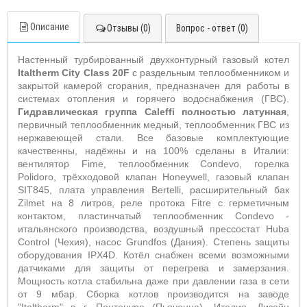
Описание
Отзывы (0)
Вопрос - ответ (0)
Настенный турбированный двухконтурный газовый котел
Italtherm City Class 20F
с раздельным теплообменником и
закрытой камерой сгорания,
предназначен для работы в
системах отопления и горячего водоснабжения (ГВС)
.
Гидравлическая группа Caleffi полностью латунная
,
первичный теплообменник медный, теплообменник ГВС из
нержавеющей стали. Все базовые комплектующие
качественны, надёжны и на 100% сделаны в Италии:
вентилятор Fime, теплообменник Condevo, горелка
Polidoro, трёхходовой клапан Honeywell, газовый клапан
SIT845, плата управления Bertelli, расширительный бак
Zilmet на 8 литров, реле протока Fitre с герметичным
контактом, пластинчатый теплообменник Condevo -
итальянского производства, воздушный прессостат Huba
Control (Чехия), насос Grundfos (Дания). Степень защиты
оборудования IPX4D. Котёл снабжен всеми возможными
датчиками для защиты от перегрева и замерзания.
Мощность котла стабильна даже при давлении газа в сети
от 9 мбар. Сборка котлов производится на заводе