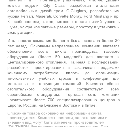
"Italtherm" в г. Понтенуре (Пьяченца), Италия. Дизайн
котлов модели City Class разработан итальянским
автомобильным дизайнером G.Giugiaro, разработавшим
кузова Ferrari, Maserati, Corvette Moray, Ford Mustang и пр.
К особенностям, также, можно отнести низкий уровень
шума, ультра компактные размеры, простоту в установке и
эксплуатации.
Итальянская компания Italtherm была основана более 30
лет назад. Основным направлением компании является
обеспечение всего цикла производства газового
оборудования (более 50 моделей) для частного и
централизованного отопления. Начиная с исследований,
разработок, проектирования и заканчивая продажами
конечному потребителю, вплоть до организации
многоязычных учебных курсов и конференций для
монтажных и торгующих компаний. Качество сборки
отопительного оборудования соответствует всем
европейским стандартам. Торговая сеть компании
насчитывает более 700 специализированных центров в
Европе, России, на Ближнем Востоке и в Китае.
Описание товара основано на информации сайта
производителя. Комплект поставки, характеристики и
внешний вид могут быть изменены производителем
ITALTHERM без предварительного уведомления. При