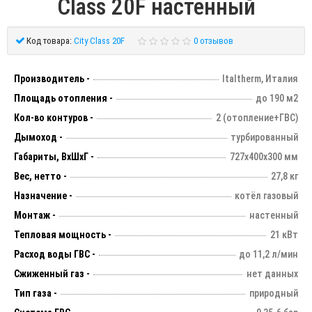
Class 20F настенный
Код товара:
City Class 20F
0 отзывов
Производитель -
Italtherm, Италия
Площадь отопления -
до 190 м2
Кол-во контуров -
2 (отопление+ГВС)
Дымоход -
турбированный
Габариты, ВхШхГ -
727х400х300 мм
Вес, нетто -
27,8 кг
Назначение -
котёл газовый
Монтаж -
настенный
Тепловая мощность -
21 кВт
Расход воды ГВС -
до 11,2 л/мин
Сжиженный газ -
нет данных
Тип газа -
природный