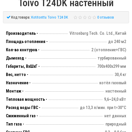
Toivo T24DK настенный
Код товара:
Kotitonttu Toivo T24 DK
0 отзывов
Производитель -
Vitronburg Tech. Co. Ltd., Китай
Площадь отопления -
до 240 м2
Кол-во контуров -
2 (отопление+ГВС)
Дымоход -
турбированный
Габариты, ВхШхГ -
700х400х299 мм
Вес, нетто -
30,4 кг
Назначение -
котёл газовый
Монтаж -
настенный
Тепловая мощность -
9,6~24,0 кВт
Расход воды ГВС -
до 13,3 л/мин. при t=30°C
Сжиженный газ -
нет данных
Тип газа -
природный