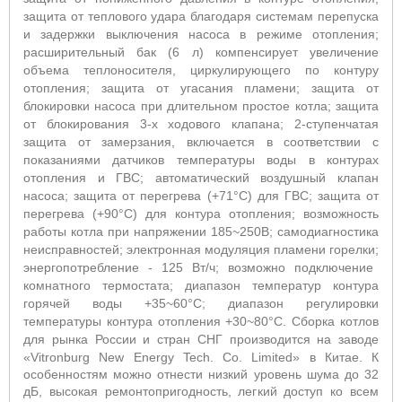
защита от теплового удара благодаря системам перепуска
и задержки выключения насоса в режиме отопления;
расширительный бак (6 л) компенсирует увеличение
объема теплоносителя, циркулирующего по контуру
отопления; защита от угасания пламени; защита от
блокировки насоса при длительном простое котла; защита
от блокирования 3-х ходового клапана; 2-ступенчатая
защита от замерзания, включается в соответствии с
показаниями датчиков температуры воды в контурах
отопления и ГВС; автоматический воздушный клапан
насоса; защита от перегрева (+71°С) для ГВС; защита от
перегрева (+90°С) для контура отопления; возможность
работы котла при напряжении 185~250В; самодиагностика
неисправностей; электронная модуляция пламени горелки;
энергопотребление - 125 Вт/ч; возможно подключение
комнатного термостата; диапазон температур контура
горячей воды +35~60°С; диапазон регулировки
температуры контура отопления +30~80°С
. Сборка котлов
для рынка России и стран СНГ производится на заводе
«
Vitronburg
New
Energy
Tech
.
Co
.
Limited
» в Китае. К
особенностям можно отнести низкий уровень шума до 32
дБ, высокая ремонтопригодность, легкий доступ ко всем