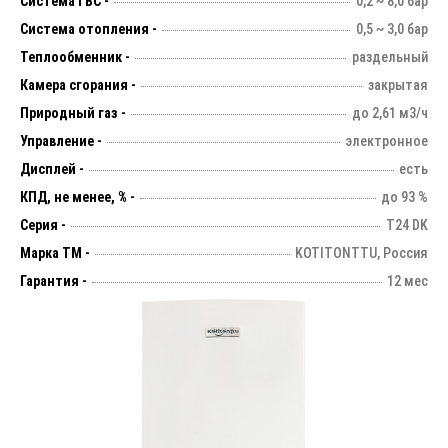
Система ГВС -
0,2 ~ 8,0 бар
Система отопления -
0,5 ~ 3,0 бар
Теплообменник -
раздельный
Камера сгорания -
закрытая
Природный газ -
до 2,61 м3/ч
Управление -
электронное
Дисплей -
есть
КПД, не менее, % -
до 93 %
Серия -
T24 DK
Марка ТМ -
KOTITONTTU, Россия
Гарантия -
12 мес