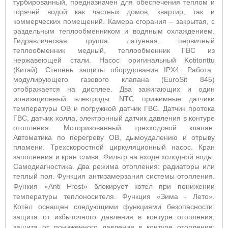
турбированный, предназначен для обеспечения теплом и
горячей водой как частных домов, квартир, так и
коммерческих помещений. Камера сгорания – закрытая, с
раздельным теплообменником и водяным охлаждением.
Гидравлическая группа латунная, первичный
теплообменник медный, теплообменник ГВС из
нержавеющей стали. Насос оригинальный
Kotitonttu
(Китай). Степень защиты оборудования IPX4. Работа
модулирующего газового клапана (EuroSit 845)
отображается на дисплее. Два зажигающих и один
ионизационный электроды.
NTC
прижимные датчики
температуры ОВ и погружной датчик ГВС. Датчик протока
ГВС, датчик холла, электронный датчик давления в контуре
отопления. Моторизованный трехходовой клапан.
Автоматика по перегреву ОВ, дымоудалению и отрыву
пламени. Трехскоростной циркуляционный насос. Кран
заполнения и кран слива. Фильтр на входе холодной воды.
Самодиагностика. Два режима отопления: радиаторы или
теплый пол. Функция антизамерзания системы отопления.
Функия «
Anti
Frost
» блокирует котел при понижении
температуры теплоносителя. Функция «Зима - Лето».
Котёл оснащен следующими функциями безопасности:
защита от избыточного давления в контуре отопления;
защита от пониженного давления в контуре отопления;