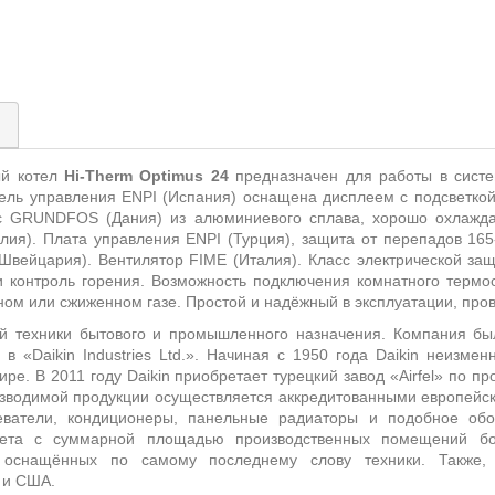
)
ый котел
Hi-Therm Optimus 24
предназначен для работы в систе
ль управления ENPI (Испания) оснащена дисплеем с подсветкой
сос GRUNDFOS (Дания) из алюминиевого сплава, хорошо охлажд
я). Плата управления ENPI (Турция), защита от перепадов 165-3
Швейцария). Вентилятор FIME (Италия). Класс электрической защ
и контроль горения. Возможность подключения комнатного термос
ом или сжиженном газе. Простой и надёжный в эксплуатации, про
й техники бытового и промышленного назначения. Компания бы
в «Daikin Industries Ltd.». Начиная с 1950 года Daikin неизм
ре. В 2011 году Daikin приобретает турецкий завод «Airfel» по п
оизводимой продукции осуществляется аккредитованными европейс
греватели, кондиционеры, панельные радиаторы и подобное об
вета с суммарной площадью производственных помещений бо
оснащённых по самому последнему слову техники. Также, 
и и США.