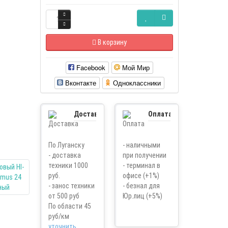
В корзину
Facebook
Мой Мир
Вконтакте
Одноклассники
Доставка
Оплата
По Луганску
- наличными
- доставка
при получении
техники 1000
- терминал в
руб.
офисе (+1%)
- занос техники
- безнал для
от 500 руб
Юр.лиц (+5%)
По области 45
руб/км
уточнить