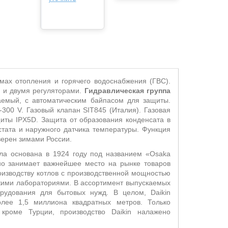
мах отопления и горячего водоснабжения (ГВС).
 и двумя регуляторами.
Гидравлическая группа
аемый, с автоматическим байпасом для защиты.
00 V. Газовый клапан SIT845 (Италия). Газовая
иты IPX5D. Защита от образования конденсата в
тата и наружного датчика температуры. Функция
верен зимами России.
ла основана в 1924 году под названием «Osaka
енно занимает важнейшее место на рынке товаров
роизводству котлов с производственной мощностью
кими лабораториями. В ассортимент выпускаемых
орудования для бытовых нужд. В целом, Daikin
лее 1,5 миллиона квадратных метров. Только
кроме Турции, производство Daikin налажено