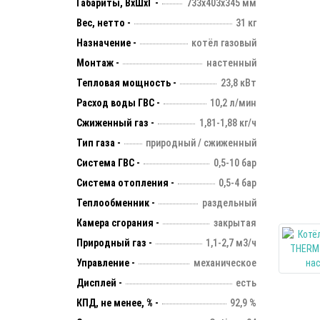
Габариты, ВхШхГ -
733х403х345 мм
Вес, нетто -
31 кг
Назначение -
котёл газовый
Монтаж -
настенный
Тепловая мощность -
23,8 кВт
Расход воды ГВС -
10,2 л/мин
Сжиженный газ -
1,81-1,88 кг/ч
Тип газа -
природный / сжиженный
Система ГВС -
0,5-10 бар
Система отопления -
0,5-4 бар
Теплообменник -
раздельный
Камера сгорания -
закрытая
Природный газ -
1,1-2,7 м3/ч
Управление -
механическое
Дисплей -
есть
КПД, не менее, % -
92,9 %