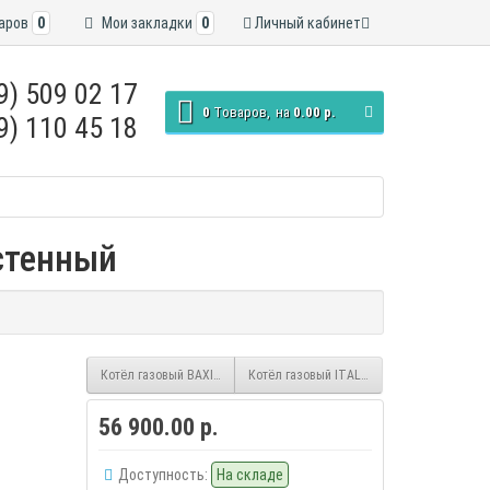
аров
0
Мои закладки
0
Личный кабинет
9) 509 02 17
0
Tоваров,
на
0.00 р.
9) 110 45 18
стенный
Котёл газовый BAXI Eco Classic 24F настенный
Котёл газовый ITALTHERM Baltur Tesis 32
56 900.00 р.
Доступность:
На складе