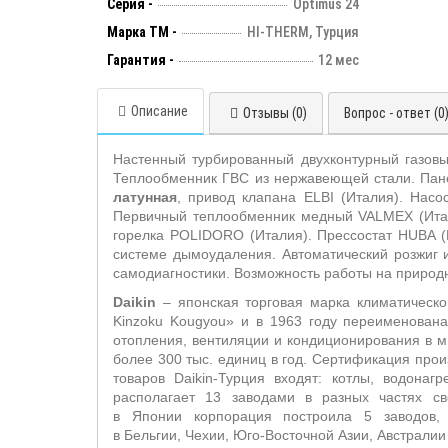
Серия -
Optimus 24
Марка ТМ -
HI-THERM, Турция
Гарантия -
12 мес
Описание
Отзывы (0)
Вопрос - ответ (0
Настенный турбированный двухконтурный газов
Теплообменник ГВС из нержавеющей стали. Пане
латунная
, привод клапана ELBI (Италия). На
Первичный теплообменник медный VALMEX (Итали
горелка POLIDORO (Италия). Прессостат HUBA (
системе дымоудаления. Автоматический розжиг 
самодиагностики. Возможность работы на природн
Daikin
– японская торговая марка климатическо
Kinzoku Kougyou» и в 1963 году переименована 
отопления, вентиляции и кондиционирования в ми
более 300 тыс. единиц в год. Сертификация пр
товаров Daikin-Турция входят: котлы, водона
располагает 13 заводами в разных частях с
в Японии корпорация построила 5 заводов, 
в Бельгии, Чехии, Юго-Восточной Азии, Австрали