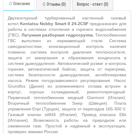
Описание
Отзывы (0)
Вопрос - ответ (0)
Двухконтурный турбированный настенный газовый
котел
Kentatsu Nobby Smart II 24-2CSF
предназначен для
работы в системах отопления и горячего водоснабжения
(ГВС).
Латунная разборная гидрогруппа.
Теплообменник
ГВС выполнен из нержавеющей стали. Система
самодиагностики, ионизационный контроль наличия
пламени, система контроля давления теплоносителя,
защита от замерзания и образования конденсата в
системе дымоудаления. Автоматический розжиг и контроль
горения, автоматический байпас, защита от перегрева,
система безопасности дымоудаления, антиблокировка
насоса. Режим погодозависимого регулирования. Насос
Grundfos (Дания) из алюминиевого сплава встроен в
корпус, хорошо охлаждаемый, ремонтопригодный.
Первичный теплообменник медный Giannoni (Италия).
Вторичный теплообменник Swep (Швеция). Плата
управления Enpi (Турция), защита от перепадов 165-300 V.
Газовый клапан sit845 (Италия). Привод клапана Elbi
(Испания). Возможность работы на природном или
сжиженном газе. Простой и надёжный в эксплуатации,
проверен зимами России.