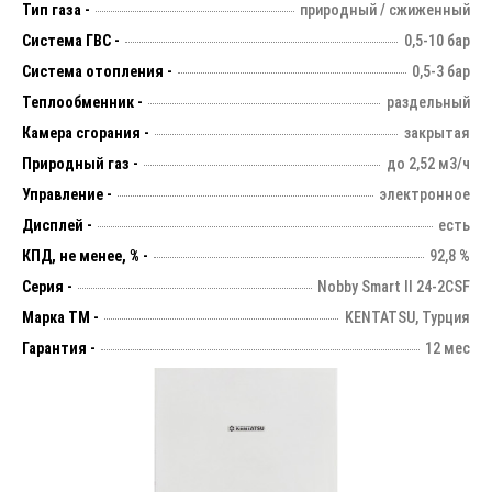
Тип газа -
природный / сжиженный
Система ГВС -
0,5-10 бар
Система отопления -
0,5-3 бар
Теплообменник -
раздельный
Камера сгорания -
закрытая
Природный газ -
до 2,52 м3/ч
Управление -
электронное
Дисплей -
есть
КПД, не менее, % -
92,8 %
Серия -
Nobby Smart II 24-2CSF
Марка ТМ -
KENTATSU, Турция
Гарантия -
12 мес