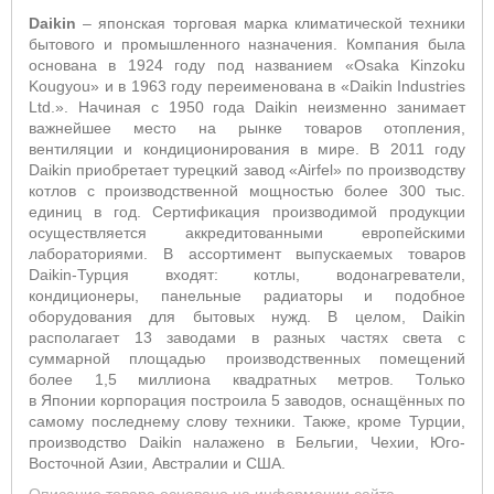
Daikin
– японская торговая марка климатической техники
бытового и промышленного назначения. Компания была
основана в 1924 году под названием «Osaka Kinzoku
Kougyou» и в 1963 году переименована в «Daikin Industries
Ltd.». Начиная с 1950 года Daikin неизменно занимает
важнейшее место на рынке товаров отопления,
вентиляции и кондиционирования в мире. В 2011 году
Daikin приобретает турецкий завод «Airfel» по производству
котлов с производственной мощностью более 300 тыс.
единиц в год. Сертификация производимой продукции
осуществляется аккредитованными европейскими
лабораториями. В ассортимент выпускаемых товаров
Daikin-Турция входят: котлы, водонагреватели,
кондиционеры, панельные радиаторы и подобное
оборудования для бытовых нужд. В целом, Daikin
располагает 13 заводами в разных частях света с
суммарной площадью производственных помещений
более 1,5 миллиона квадратных метров. Только
в Японии корпорация построила 5 заводов, оснащённых по
самому последнему слову техники. Также, кроме Турции,
производство Daikin налажено в Бельгии, Чехии, Юго-
Восточной Азии, Австралии и США.