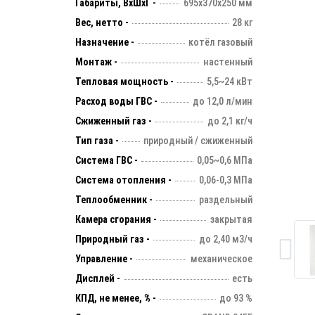
Габариты, ВхШхГ -
695х370х250 мм
Вес, нетто -
28 кг
Назначение -
котёл газовый
Монтаж -
настенный
Тепловая мощность -
5,5~24 кВт
Расход воды ГВС -
до 12,0 л/мин
Сжиженный газ -
до 2,1 кг/ч
Тип газа -
природный / сжиженный
Система ГВС -
0,05~0,6 МПа
Система отопления -
0,06-0,3 МПа
Теплообменник -
раздельный
Камера сгорания -
закрытая
Природный газ -
до 2,40 м3/ч
Управление -
механическое
Дисплей -
есть
КПД, не менее, % -
до 93 %