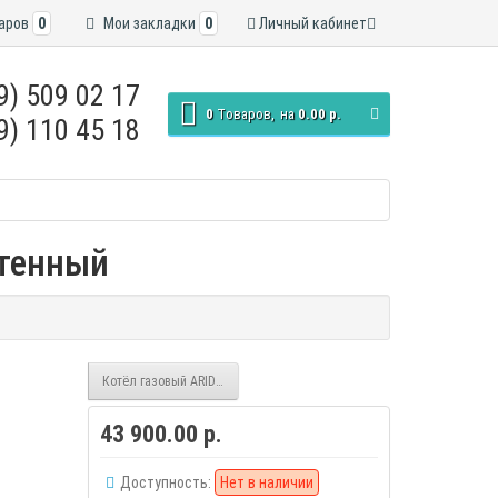
аров
0
Мои закладки
0
Личный кабинет
9) 509 02 17
0
Tоваров,
на
0.00 р.
9) 110 45 18
стенный
Котёл газовый ARIDEYA Grand 24FF(S) настенный
43 900.00 р.
Доступность:
Нет в наличии