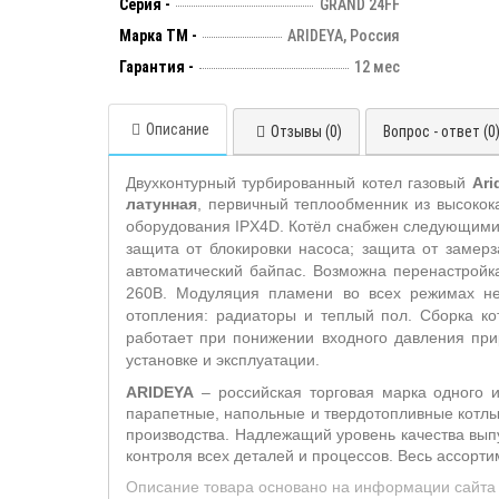
Серия -
GRAND 24FF
Марка ТМ -
ARIDEYA, Россия
Гарантия -
12 мес
Описание
Отзывы (0)
Вопрос - ответ (0
Двухконтурный турбированный котел газовый
Ari
латунная
, первичный теплообменник из высоко
оборудования IP
X
4
D
. Котёл снабжен следующими
защита от блокировки насоса; защита от замер
автоматический байпас. Возможна перенастройк
260В. Модуляция пламени во всех режимах не
отопления: радиаторы и теплый пол. Сборка ко
работает при понижении входного давления при
установке и эксплуатации.
ARIDEYA
– российская торговая марка одного и
парапетные, напольные и твердотопливные котлы
производства. Надлежащий уровень качества выпу
контроля всех деталей и процессов. Весь ассорт
Описание товара основано на информации сайта 