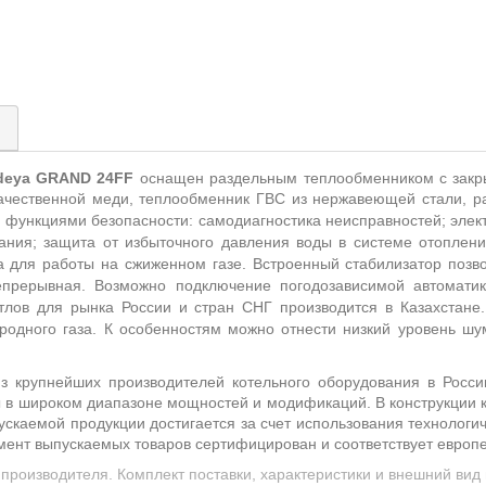
)
deya
GRAND
24
FF
оснащен раздельным теплообменником с закр
качественной меди, теплообменник ГВС из нержавеющей стали, р
 функциями безопасности: самодиагностика неисправностей; элек
зания; защита от избыточного давления воды в системе отоплени
а для работы на сжиженном газе. Встроенный стабилизатор позво
прерывная. Возможно подключение погодозависимой автомати
тлов для рынка России и стран СНГ производится в Казахстане.
родного газа.
К особенностям можно отнести низкий уровень шум
з крупнейших производителей котельного оборудования в Росс
 в широком диапазоне мощностей и модификаций. В конструкции 
скаемой продукции достигается за счет использования технологи
имент выпускаемых товаров сертифицирован и соответствует европ
производителя. Комплект поставки, характеристики и внешний ви