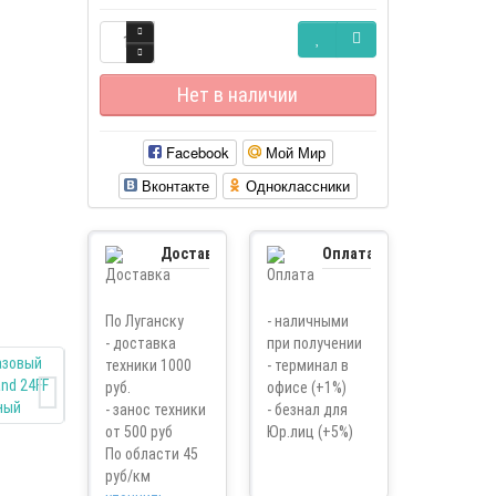
Нет в наличии
Facebook
Мой Мир
Вконтакте
Одноклассники
Доставка
Оплата
По Луганску
- наличными
- доставка
при получении
техники 1000
- терминал в
руб.
офисе (+1%)
- занос техники
- безнал для
от 500 руб
Юр.лиц (+5%)
По области 45
руб/км