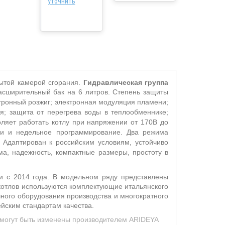
уточнить
ытой камерой сгорания.
Гидравлическая группа
асширительный бак на 6 литров. Степень защиты
тронный розжиг; электронная модуляция пламени;
я; защита от перегрева воды в теплообменнике;
ляет работать котлу при напряжении от 170В до
ки и недельное программирование. Два режима
 А
даптирован к российским условиям, устойчиво
а, надежность, компактные размеры, простоту в
ии с 2014 года. В модельном ряду представлены
котлов используются комплектующие итальянского
чного оборудования производства и многократного
ейским стандартам качества.
д могут быть изменены производителем ARIDEYA