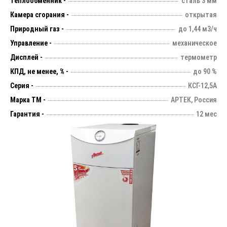
Теплообменник -
сталь 3 мм
Камера сгорания -
открытая
Природный газ -
до 1,44 м3/ч
Управление -
механическое
Дисплей -
термометр
КПД, не менее, % -
до 90 %
Серия -
КСГ-12,5А
Марка ТМ -
АРТЕК, Россия
Гарантия -
12 мес