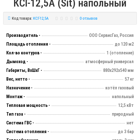
КСГ-12,5А (Sit) напольный
Код товара:
КСГ-12,5А
0 отзывов
Производитель -
ООО СервисГаз, Россия
Площадь отопления -
до 120 м2
Кол-во контуров -
1 (отопление)
Дымоход -
атмосферный универсал
Габариты, ВхШхГ -
880х292х540 мм
Вес, нетто -
57 кг
Назначение -
котёл газовый
Монтаж -
напольный
Тепловая мощность -
12,5 кВт
Тип газа -
природный
Система ГВС -
нет
Система отопления -
до 3 бар