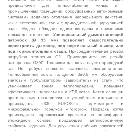
предназначен для теплоснабжения жилых и
промышленных помещений, оборудованных автономными
системами водяного отопления непрерывного действия,
как с естественной, так и с принудительной циркуляцией
воды. Модель обладает одним контуром и применима
только для отопления.
Универсальный дымоотводящий
патрубок (Ø 95 мм) позволяет самостоятельно
перестроить дымоход под вертикальный выход или
под горизонтальный сзади.
Присоединительная резьба
патрубков отопления G2". Присоединительная резьба
газопровода G3/4".
Топливом для котла служит природный
газ. Не требует внешнего источника электропитания.
Теплообменник котла толщиной 3±0,5 мм оборудован
винтовым турбулизатором (завихритель) из стали, что
увеличивает время теплопередачи, повышает
эффективность теплосъема и КПД котла. Котел оснащен
оригинальным газогорелочным устройством итальянского
производства «630
EUROSIT
», термометром и
микрофакельной горелкой «
Polidoro
». Покраска котла
производится порошковыми красками на полиэфирно-
эпоксидной основе, придающей антикоррозийную
стойкость изделию. Для улучшения рабочих показателей