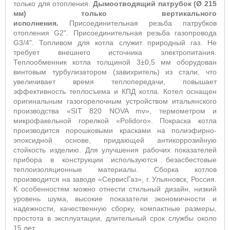
только для отопления.
Дымоотводящий патрубок (Ø 215
мм) только вертикального
исполнения.
Присоединительная резьба патрубков
отопления G2". Присоединительная резьба газопровода
G3/4".
Топливом для котла служит природный газ. Не
требует внешнего источника электропитания.
Теплообменник котла толщиной 3±0,5 мм оборудован
винтовым турбулизатором (завихритель) из стали, что
увеличивает время теплопередачи, повышает
эффективность теплосъема и КПД котла. Котел оснащен
оригинальным газогорелочным устройством итальянского
производства «
SIT
820
NOVA
mv
», термометром и
микрофакельной горелкой «
Polidoro
». Покраска котла
производится порошковыми красками на полиэфирно-
эпоксидной основе, придающей антикоррозийную
стойкость изделию. Для улучшения рабочих показателей
прибора в конструкции используются безасбестовые
теплоизоляционные материалы. Сборка котлов
производится на заводе «СервисГаз», г. Ульяновск, Россия.
К особенностям можно отнести стильный дизайн, низкий
уровень шума, высокие показатели экономичности и
надежности, качественную сборку, компактные размеры,
простота в эксплуатации, длительный срок службы около
15 лет.