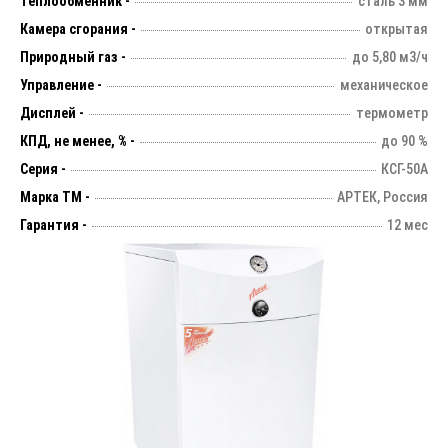
Теплообменник -
сталь 3 мм
Камера сгорания -
открытая
Природный газ -
до 5,80 м3/ч
Управление -
механическое
Дисплей -
термометр
КПД, не менее, % -
до 90 %
Серия -
КСГ-50А
Марка ТМ -
АРТЕК, Россия
Гарантия -
12 мес