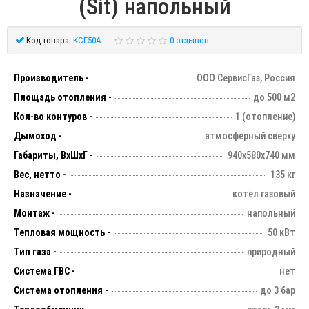
(Sit) напольный
Код товара:
КСГ-50А
0 отзывов
Производитель -
ООО СервисГаз, Россия
Площадь отопления -
до 500 м2
Кол-во контуров -
1 (отопление)
Дымоход -
атмосферный сверху
Габариты, ВхШхГ -
940х580х740 мм
Вес, нетто -
135 кг
Назначение -
котёл газовый
Монтаж -
напольный
Тепловая мощность -
50 кВт
Тип газа -
природный
Система ГВС -
нет
Система отопления -
до 3 бар