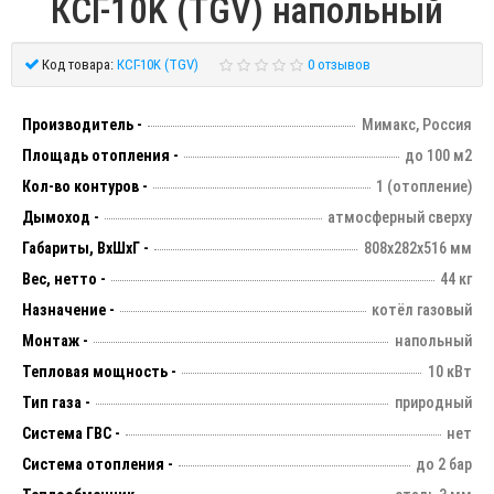
КСГ-10K (TGV) напольный
Код товара:
КСГ-10K (TGV)
0 отзывов
Производитель -
Мимакс, Россия
Площадь отопления -
до 100 м2
Кол-во контуров -
1 (отопление)
Дымоход -
атмосферный сверху
Габариты, ВхШхГ -
808х282х516 мм
Вес, нетто -
44 кг
Назначение -
котёл газовый
Монтаж -
напольный
Тепловая мощность -
10 кВт
Тип газа -
природный
Система ГВС -
нет
Система отопления -
до 2 бар