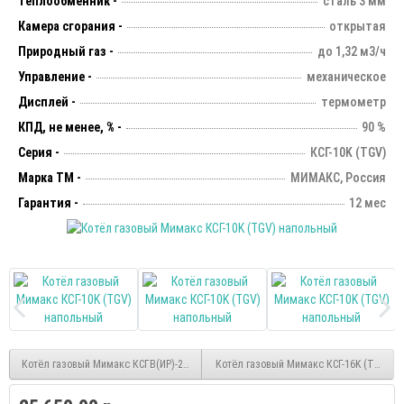
Теплообменник -
сталь 3 мм
Камера сгорания -
открытая
Природный газ -
до 1,32 м3/ч
Управление -
механическое
Дисплей -
термометр
КПД, не менее, % -
90 %
Серия -
КСГ-10K (TGV)
Марка ТМ -
МИМАКС, Россия
Гарантия -
12 мес
Котёл газовый Мимакс КСГВ(ИР)-20 (Sit) напольный
Котёл газовый Мимакс КСГ-16K (TGV) н