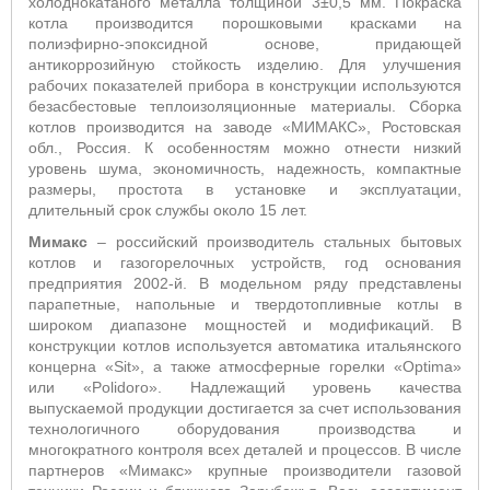
холоднокатаного металла толщиной 3±0,5 мм. Покраска
котла производится порошковыми красками на
полиэфирно-эпоксидной основе, придающей
антикоррозийную стойкость изделию. Для улучшения
рабочих показателей прибора в конструкции используются
безасбестовые теплоизоляционные материалы. Сборка
котлов производится на заводе «МИМАКС», Ростовская
обл., Россия. К особенностям можно отнести низкий
уровень шума, экономичность, надежность, компактные
размеры, простота в установке и эксплуатации,
длительный срок службы около 15 лет.
Мимакс
– российский производитель стальных бытовых
котлов и газогорелочных устройств, год основания
предприятия 2002-й. В модельном ряду представлены
парапетные, напольные и твердотопливные котлы в
широком диапазоне мощностей и модификаций. В
конструкции котлов используется автоматика итальянского
концерна «Sit», а также атмосферные горелки «Optima»
или «Polidoro». Надлежащий уровень качества
выпускаемой продукции достигается за счет использования
технологичного оборудования производства и
многократного контроля всех деталей и процессов. В числе
партнеров «Мимакс» крупные производители газовой