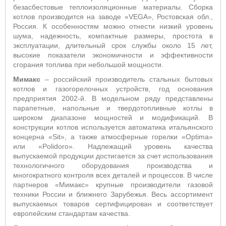
безасбестовые теплоизоляционные материалы. Сборка
котлов производится на заводе «VEGA», Ростовская обл.,
Россия. К особенностям можно отнести низкий уровень
шума, надежность, компактные размеры, простота в
эксплуатации, длительный срок службы около 15 лет,
высокие показатели экономичности и эффективности
сгорания топлива при небольшой мощности.
Мимакс
– российский производитель стальных бытовых
котлов и газогорелочных устройств, год основания
предприятия 2002-й. В модельном ряду представлены
парапетные, напольные и твердотопливные котлы в
широком диапазоне мощностей и модификаций. В
конструкции котлов используется автоматика итальянского
концерна «Sit», а также атмосферные горелки «Optima»
или «Polidoro». Надлежащий уровень качества
выпускаемой продукции достигается за счет использования
технологичного оборудования производства и
многократного контроля всех деталей и процессов. В числе
партнеров «Мимакс» крупные производители газовой
техники России и ближнего Зарубежья. Весь ассортимент
выпускаемых товаров сертифицирован и соответствует
европейским стандартам качества.