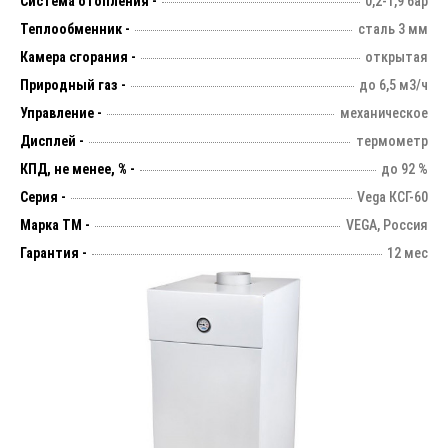
Система отопления -
0,2-1,9 бар
Теплообменник -
сталь 3 мм
Камера сгорания -
открытая
Природный газ -
до 6,5 м3/ч
Управление -
механическое
Дисплей -
термометр
КПД, не менее, % -
до 92 %
Серия -
Vega КСГ-60
Марка ТМ -
VEGA, Россия
Гарантия -
12 мес