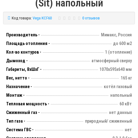
(Sit) напольный
Код товара:
Vega КСГ-60
0 отзывов
Производитель -
Мимакс, Россия
Площадь отопления -
до 600 м2
Кол-во контуров -
1 (отопление)
Дымоход -
атмосферный сверху
Габариты, ВхШхГ -
1070х595х640 мм
Вес, нетто -
165 кг
Назначение -
котёл газовый
Монтаж -
напольный
Тепловая мощность -
60 кВт
Сжиженный газ -
нет данных
Тип газа -
природный/ сжиженный
Система ГВС -
нет