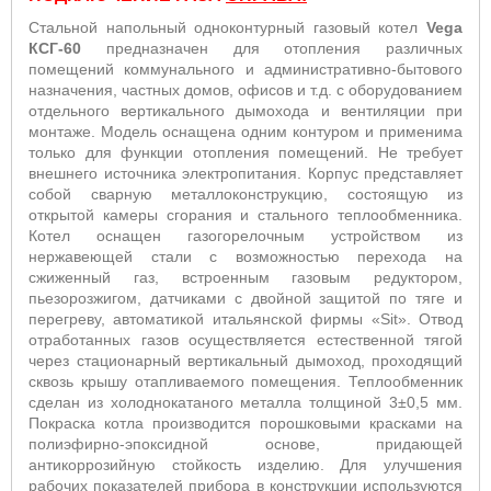
Стальной напольный одноконтурный газовый котел
Vega
КСГ-60
предназначен для отопления различных
помещений коммунального и административно-бытового
назначения, частных домов, офисов и т.д. с оборудованием
отдельного вертикального дымохода и вентиляции при
монтаже. Модель оснащена одним контуром и применима
только для функции отопления помещений. Не требует
внешнего источника электропитания. Корпус представляет
собой сварную металлоконструкцию, состоящую из
открытой камеры сгорания и стального теплообменника.
Котел оснащен газогорелочным устройством из
нержавеющей стали с возможностью перехода на
сжиженный газ, встроенным газовым редуктором,
пьезорозжигом, датчиками с двойной защитой по тяге и
перегреву, автоматикой итальянской фирмы «Sit». Отвод
отработанных газов осуществляется естественной тягой
через стационарный вертикальный дымоход, проходящий
сквозь крышу отапливаемого помещения. Теплообменник
сделан из холоднокатаного металла толщиной 3±0,5 мм.
Покраска котла производится порошковыми красками на
полиэфирно-эпоксидной основе, придающей
антикоррозийную стойкость изделию. Для улучшения
рабочих показателей прибора в конструкции используются