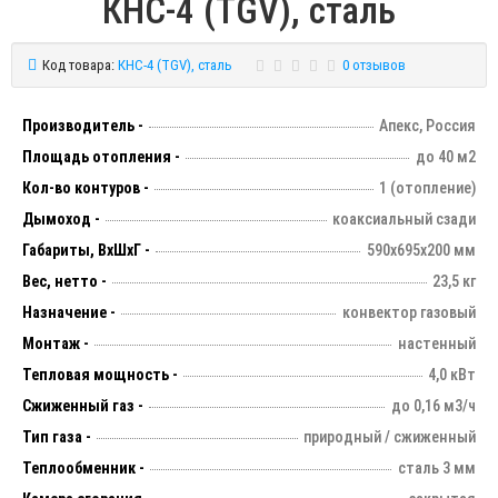
КНС-4 (TGV), сталь
Код товара:
КНС-4 (TGV), сталь
0 отзывов
Производитель -
Апекс, Россия
Площадь отопления -
до 40 м2
Кол-во контуров -
1 (отопление)
Дымоход -
коаксиальный сзади
Габариты, ВхШхГ -
590х695х200 мм
Вес, нетто -
23,5 кг
Назначение -
конвектор газовый
Монтаж -
настенный
Тепловая мощность -
4,0 кВт
Сжиженный газ -
до 0,16 м3/ч
Тип газа -
природный / сжиженный
Теплообменник -
сталь 3 мм