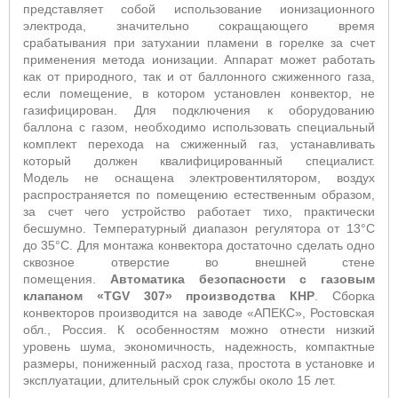
представляет собой использование ионизационного
электрода, значительно сокращающего время
срабатывания при затухании пламени в горелке за счет
применения метода ионизации. Аппарат может работать
как от природного, так и от баллонного сжиженного газа,
если помещение, в котором установлен конвектор, не
газифицирован. Для подключения к оборудованию
баллона с газом, необходимо использовать специальный
комплект перехода на сжиженный газ, устанавливать
который должен квалифицированный специалист.
Модель
не оснащена электровентилятором, воздух
распространяется по помещению естественным образом,
за счет чего устройство работает тихо, практически
бесшумно. Температурный диапазон регулятора от 13°С
до 35°С. Для монтажа конвектора достаточно сделать одно
сквозное отверстие во внешней стене
помещения.
Автоматика безопасности с газовым
клапаном «
TGV
307» производства КНР
. Сборка
конвекторов производится на заводе «АПЕКС», Ростовская
обл., Россия. К особенностям можно отнести низкий
уровень шума, экономичность, надежность, компактные
размеры, пониженный расход газа, простота в установке и
эксплуатации, длительный срок службы около 15 лет.