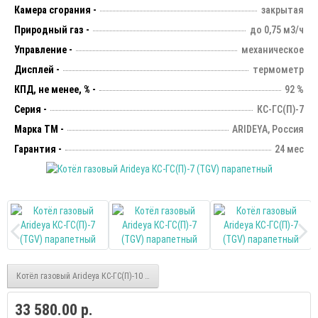
Камера сгорания -
закрытая
Природный газ -
до 0,75 м3/ч
Управление -
механическое
Дисплей -
термометр
КПД, не менее, % -
92 %
Серия -
КС-ГC(П)-7
Марка ТМ -
ARIDEYA, Россия
Гарантия -
24 мес
Котёл газовый Arideya КС-ГС(П)-10 (TGV) парапетный
33 580.00 р.