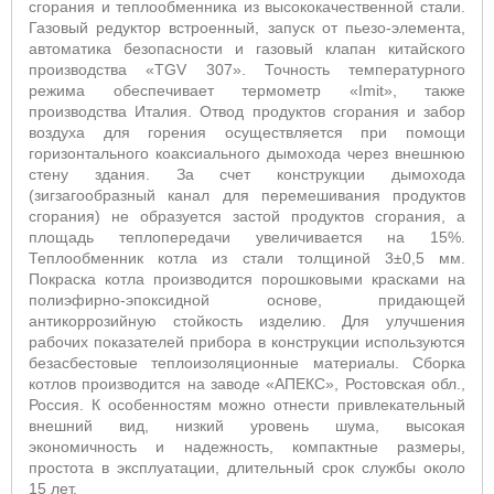
сгорания и теплообменника из высококачественной стали.
Газовый редуктор встроенный, запуск от пьезо-элемента,
автоматика безопасности и газовый клапан китайского
производства «TGV 307». Точность температурного
режима обеспечивает термометр «Imit», также
производства Италия. Отвод продуктов сгорания и забор
воздуха для горения осуществляется при помощи
горизонтального коаксиального дымохода через внешнюю
стену здания. За счет конструкции дымохода
(зигзагообразный канал для перемешивания продуктов
сгорания) не образуется застой продуктов сгорания, а
площадь теплопередачи увеличивается на 15%.
Теплообменник котла из стали толщиной 3±0,5 мм.
Покраска котла производится порошковыми красками на
полиэфирно-эпоксидной основе, придающей
антикоррозийную стойкость изделию. Для улучшения
рабочих показателей прибора в конструкции используются
безасбестовые теплоизоляционные материалы. Сборка
котлов производится на заводе «АПЕКС», Ростовская обл.,
Россия. К особенностям можно отнести привлекательный
внешний вид, низкий уровень шума, высокая
экономичность и надежность, компактные размеры,
простота в эксплуатации, длительный срок службы около
15 лет.