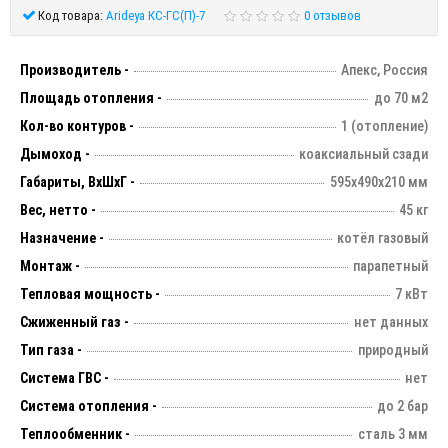
Код товара:
Arideya КС-ГС(П)-7
0 отзывов
Производитель -
Апекс, Россия
Площадь отопления -
до 70 м2
Кол-во контуров -
1 (отопление)
Дымоход -
коаксиальный сзади
Габариты, ВхШхГ -
595х490х210 мм
Вес, нетто -
45 кг
Назначение -
котёл газовый
Монтаж -
парапетный
Тепловая мощность -
7 кВт
Сжиженный газ -
нет данных
Тип газа -
природный
Система ГВС -
нет
Система отопления -
до 2 бар
Теплообменник -
сталь 3 мм