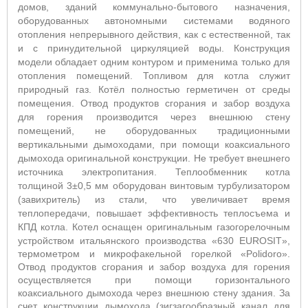
домов, зданий коммунально-бытового назначения,
оборудованных автономными системами водяного
отопления непрерывного действия, как с естественной, так
и с принудительной циркуляцией воды.
Конструкция
модели обладает одним контуром и применима только для
отопления помещений. Топливом для котла служит
природный газ. Котёл полностью герметичен от среды
помещения. Отвод продуктов сгорания и забор воздуха
для горения производится через внешнюю стену
помещений, не оборудованных традиционными
вертикальными дымоходами, при помощи коаксиального
дымохода оригинальной конструкции. Не требует внешнего
источника электропитания. Теплообменник котла
толщиной 3±0,5 мм оборудован винтовым турбулизатором
(завихритель) из стали, что увеличивает время
теплопередачи, повышает эффективность теплосъема и
КПД котла. Котел оснащен оригинальным газогорелочным
устройством итальянского производства «630
EUROSIT
»,
термометром и микрофакельной горелкой «
Polidoro
».
Отвод продуктов сгорания и забор воздуха для горения
осуществляется при помощи горизонтального
коаксиального дымохода через внешнюю стену здания. За
счет конструкции дымохода (зигзагообразный канал для