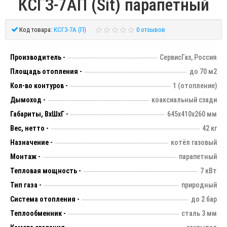
КСГЗ-7АП (Sit) парапетный
Код товара:
КСГЗ-7А (П)
0 отзывов
Производитель -
СервисГаз, Россия
Площадь отопления -
до 70 м2
Кол-во контуров -
1 (отопление)
Дымоход -
коаксиальный сзади
Габариты, ВхШхГ -
645х410х260 мм
Вес, нетто -
42 кг
Назначение -
котёл газовый
Монтаж -
парапетный
Тепловая мощность -
7 кВт
Тип газа -
природный
Система отопления -
до 2 бар
Теплообменник -
сталь 3 мм