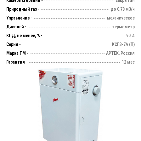
Камера сгорания -
закрытая
Природный газ -
до 0,78 м3/ч
Управление -
механическое
Дисплей -
термометр
КПД, не менее, % -
90 %
Серия -
КСГЗ-7А (П)
Марка ТМ -
АРТЕК, Россия
Гарантия -
12 мес