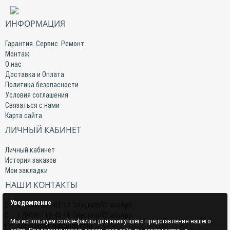
ИНФОРМАЦИЯ
Гарантия. Сервис. Ремонт.
Монтаж
О нас
Доставка и Оплата
Политика безопасности
Условия соглашения
Связаться с нами
Карта сайта
ЛИЧНЫЙ КАБИНЕТ
Личный кабинет
История заказов
Мои закладки
НАШИ КОНТАКТЫ
Уведомление
+7(959) 509-02-17 Telegram/WhatsApp
+7(959) 110-45-18 Telegram/WhatsApp
Мы используем cookie-файлы для наилучшего представления нашего
specclimat.lg@gmail.com