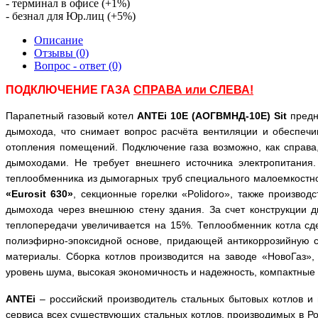
- терминал в офисе (+1%)
- безнал для Юр.лиц (+5%)
Описание
Отзывы (0)
Вопрос - ответ (0)
ПОДКЛЮЧЕНИЕ ГАЗА
СПРАВА или СЛЕВА!
Парапетный газовый котел
ANTEi
10
Е
(АОГВМНД-10Е) Sit
предн
дымохода, что снимает вопрос расчёта вентиляции и обеспеч
отопления помещений. Подключение газа возможно, как справа,
дымоходами. Не требует внешнего источника электропитания.
теплообменника из дымогарных труб специального малоемкостно
«
Eurosit
630»
, секционные горелки «
Polidoro
», также производ
дымохода через внешнюю стену здания. За счет конструкции д
теплопередачи увеличивается на 15%. Теплообменник котла сд
полиэфирно-эпоксидной основе, придающей антикоррозийную с
материалы. Сборка котлов производится на заводе «НовоГаз», 
уровень шума, высокая экономичность и надежность, компактные 
ANTEi
– российский производитель стальных бытовых котлов и 
сервиса всех существующих стальных котлов, производимых в Ро