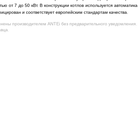
ью от 7 до 50 кВт. В конструкции котлов используется автоматика
фицирован и соответствует европейским стандартам качества.
менены производителем ANTEi без предварительного уведомления.
авца.