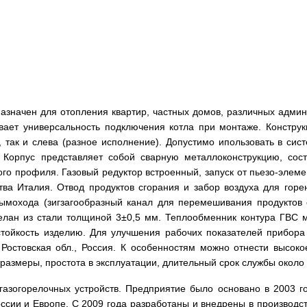
азначен для отопления квартир, частных домов, различных адми
ивает универсальность подключения котла при монтаже. Констру
 так и слева (разное исполнение). Допустимо ипользовать в сис
 Корпус представляет собой сварную металлоконструкцию, сос
го профиля. Газовый редуктор встроенный, запуск от пьезо-элем
ства Италия. Отвод продуктов сгорания и забор воздуха для гор
ымохода (зигзагообразный канал для перемешивания продуктов с
елан из стали толщиной 3±0,5 мм. Теплообменник контура ГВС 
тойкость изделию. Для улучшения рабочих показателей прибора 
Ростовская обл., Россия. К особенностям можно отнести высоко
размеры, простота в эксплуатации, длительный срок службы около 
газогорелочных устройств. Предприятие было основано в 2003 г
ссии и Европе. С 2009 года разработаны и внедрены в производст