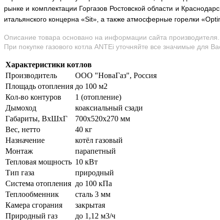
рынке и комплектации Горгазов Ростовской области и Краснодарск
итальянского концерна «Sit», а также атмосферные горелки «Opt
Описание товара основано на информации сайта производителя. 
При покупке газового котла ANTEi уточняйте все значимые для В
Характеристики котлов
Производитель
ООО "НоваГаз", Россия
Площадь отопления
до 100 м2
Кол-во контуров
1 (отопление)
Дымоход
коаксиальный сзади
Габариты, ВхШхГ
700х520х270 мм
Вес, нетто
40 кг
Назначение
котёл газовый
Монтаж
парапетный
Тепловая мощность
10 кВт
Тип газа
природный
Система отопления
до 100 кПа
Теплообменник
сталь 3 мм
Камера сгорания
закрытая
Природный газ
до 1,12 м3/ч