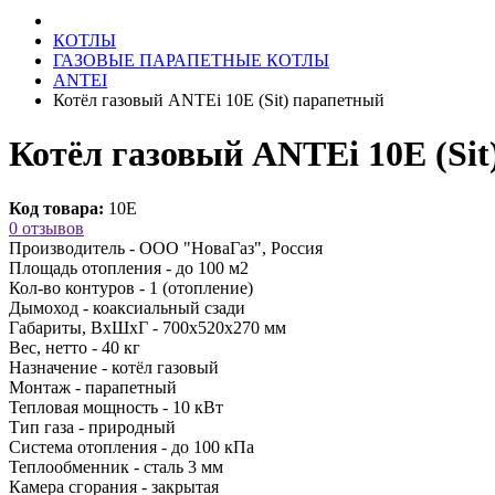
КОТЛЫ
ГАЗОВЫЕ ПАРАПЕТНЫЕ КОТЛЫ
ANTEI
Котёл газовый ANTEi 10Е (Sit) парапетный
Котёл газовый ANTEi 10Е (Si
Код товара:
10Е
0 отзывов
Производитель -
ООО "НоваГаз", Россия
Площадь отопления -
до 100 м2
Кол-во контуров -
1 (отопление)
Дымоход -
коаксиальный сзади
Габариты, ВхШхГ -
700х520х270 мм
Вес, нетто -
40 кг
Назначение -
котёл газовый
Монтаж -
парапетный
Тепловая мощность -
10 кВт
Тип газа -
природный
Система отопления -
до 100 кПа
Теплообменник -
сталь 3 мм
Камера сгорания -
закрытая