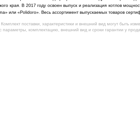
ого края. В 2017 году освоен выпуск и реализация котлов мощност
ima» или «Polidoro». Весь ассортимент выпускаемых товаров серти
Комплект поставки, характеристики и внешний вид могут быть из
ас параметры, комплектацию, внешний вид и сроки гарантии у прод