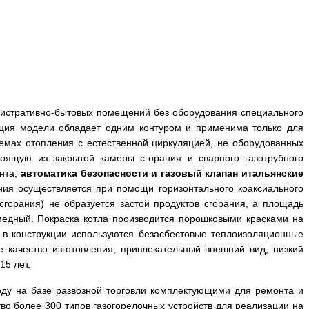
нистративно-бытовых помещений без оборудования специального
кция модели обладает одним контуром и применима только для
темах отопления с естественной циркуляцией, не оборудованных
тоящую из закрытой камеры сгорания и сварного газотрубного
ента,
автоматика безопасности и газовый клапан итальянские
ения осуществляется при помощи горизонтального коаксиального
горания) не образуется застой продуктов сгорания, а площадь
медный. Покраска котла производится порошковыми красками на
в конструкции используются безасбестовые теплоизоляционные
е качество изготовления, привлекательный внешний вид, низкий
15 лет.
оду на базе развозной торговли комплектующими для ремонта и
во более 300 типов газогорелочных устройств для реализации на