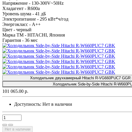
Напряжение -
130-300V~50Hz
Хладагент -
R600а
Уровень шума -
41 дБ
Электропитание -
295 кВт*ч/год
Энергокласс -
А++
Цвет -
черный
Марка ТМ -
HITACHI, Япония
Гарантия -
36 мес
Холодильник двухкамерный Hitachi R-VG660PUC7 GGR in
Холодильник Side-by-Side Hitachi R-W660
101 065.00 р.
Доступность:
Нет в наличии
Нет в наличии