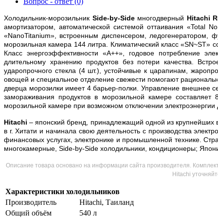
Вопрос - ответ (0)
Холодильник-морозильник
Side-by-Side
многодверный
Hitachi
R
амортизатором, автоматической системой оттаивания «Total 
«NanoTitanium», встроенным диспенсером, ледогенератором, 
морозильная камера 144 литра. Климатический класс «SN~ST» со
Класс энергоэффективности «А++», годовое потребление элек
длительному хранению продуктов без потери качества. Встр
ударопрочного стекла (4 шт.), устойчивые к царапинам, жаропр
овощей и специальное отделение свежести помогают рациональн
дверца морозилки имеет 4 барьер-полки. Управление внешнее се
замораживания продуктов в морозильной камере составляет 8
морозильной камере при возможном отключении электроэнергии до
Hitachi
– японский бренд, принадлежащий одной из крупнейших в 
в г. Хитати и начинала свою деятельность с производства электр
финансовых услугах, электронике и промышленной технике. Стра
многокамерные, Side-by-Side холодильники, кондиционеры; Япон
Описание товара основано на информации сайта производителя. Комплект 
Hitachi уточняй
Характеристики холодильников
Производитель
Hitachi, Таиланд
Общий объём
540 л