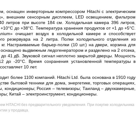
м, оснащен инверторным компрессором Hitachi с электрическим
ing», внешним сенсорным дисплеем, LED освещением, фильтром
0 литров при высоте 184 см. Холодильная камера 396 литров,
+10°С до +38°С. Температура хранения продуктов от +1 до +5°С.
tanium» очищает воздух в холодильной камере и способствует
го резервуара на 2 литра. Полки холодильного отделения из
кг. Настраиваемые барьер-полки (10 шт.) на двери, корзина для
 оснащено выдвижным ледогенератором и разделено на 2 отсека,
 до 41 дБ. Звуковой сигнал неплотно закрытой дверцы. Мощность
-12 до -20°С. Время сохранения установленной температуры в
составляет 10 лет.
т более 1100 компаний. Hitachi Ltd. была основана в 1910 году
дстве бытовой техники для дома, энергетике, торговых операциях,
ы, кондиционеры; Россия – телевизоры; Таиланд – двухкамерные,
ры; Китай – электроинструмент, кондиционеры.
лем HITACHI без предварительного уведомления. При покупке холодильника
нтии у продавца.