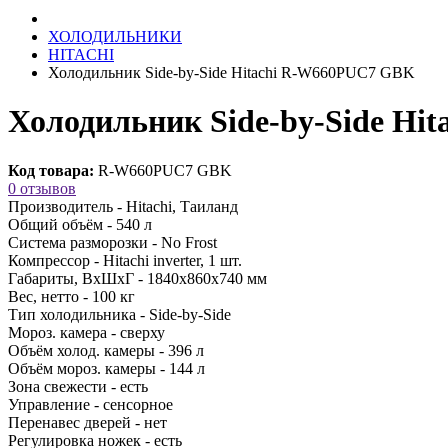
ХОЛОДИЛЬНИКИ
HITACHI
Холодильник Side-by-Side Hitachi R-W660PUC7 GBK
Холодильник Side-by-Side H
Код товара:
R-W660PUC7 GBK
0 отзывов
Производитель -
Hitachi, Таиланд
Общий объём -
540 л
Система разморозки -
No Frost
Компрессор -
Hitachi inverter, 1 шт.
Габариты, ВхШхГ -
1840х860х740 мм
Вес, нетто -
100 кг
Тип холодильника -
Side-by-Side
Мороз. камера -
сверху
Объём холод. камеры -
396 л
Объём мороз. камеры -
144 л
Зона свежести -
есть
Управление -
сенсорное
Перенавес дверей -
нет
Регулировка ножек -
есть