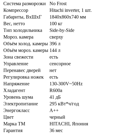
Система разморозки
No Frost
Компрессор
Hitachi inverter, 1 шт.
Габариты, ВхШхГ
1840х860х740 мм
Вес, нетто
100 кг
Тип холодильника
Side-by-Side
Мороз. камера
сверху
Объём холод. камеры
396 л
Объём мороз. камеры
144 л
Зона свежести
есть
Управление
сенсорное
Перенавес дверей
нет
Регулировка ножек
есть
Напряжение
130-300V~50Hz
Хладагент
R600а
Уровень шума
41 дБ
Электропитание
295 кВт*ч/год
Энергокласс
А++
Цвет
черный
Марка ТМ
HITACHI, Япония
Гарантия
36 мес