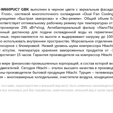
-W660PUC7 GBK
выполнен в черном цвете с зеркальным фасадо
No Frost», системой многопоточного охлаждения «Dual Fan Cool
функциями «Быстрая заморозка» и «Эко-режим». Общий объем 54
ответствует оптимальному рабочему режиму при температурах от 
троэнергии 295 кВт*ч/год. Антибактериальный фильтр «NanoTi
оенный диспенсер для подачи охлажденной воды из герметично
очные, переставляются по высоте и выдерживают нагрузку до 100 
о использовать внутреннее пространство. Морозильное отделение
нсорное с блокировкой. Низкий уровень шума компрессора Hitachi
 кг/сутки, температура хранения замороженных продуктов от 
стигает 15 часов. Гарантия производителя на компрессор Hitachi 
мире финансово-промышленных корпораций, в состав которой входи
одвигателей. Сегодня Hitachi – эталон высшего качества в произво
ны-производители бытовой продукции Hitachi: Турция – телевизор
ия – многокамерные холодильники, очистители воздуха, кондиционе
поставки, характеристики и внешний вид могут быть изменены производите
те все значимые для Вас параметры, комплектацию, внешний вид и сроки гара