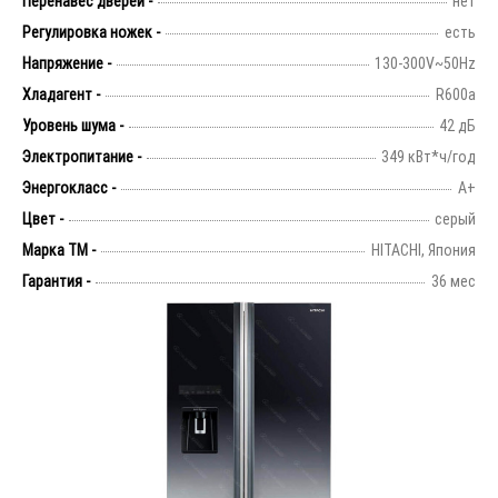
Перенавес дверей -
нет
Регулировка ножек -
есть
Напряжение -
130-300V~50Hz
Хладагент -
R600а
Уровень шума -
42 дБ
Электропитание -
349 кВт*ч/год
Энергокласс -
А+
Цвет -
серый
Марка ТМ -
HITACHI, Япония
Гарантия -
36 мес