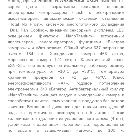
многодверный
Hitachi
R-WB800PUC6 XXGR
выполнен в
сером цвете с зеркальным фасадом, оснащен
инверторным компрессором Hitachi с электрическим
амортизатором, автоматической системой оттаивания
«Total No Frost», системой многопоточного охлаждения
«Dual Fan Cooling», внешним сенсорным дисплеем, LED
освещением, фильтром «NanoTitanium», встроенным
диспенсером, ледогенератором, функциями «Быстрая
заморозка» и «Эко-режим». Общий объем 637 литров при
высоте 184 см. Холодильная камера 463 литра,
морозильная камера 174 литра. Климатический класс
«SN~ST» соответствует оптимальному рабочему режиму
при температурах от +10°С до +38°С. Температура
хранения продуктов от +1 до +5°С. Класс
энергоэффективности «А+», годовое потребление
электроэнергии 349 кВт*ч/год. Антибактериальный фильтр
«NanoTitanium» очищает воздух в холодильной камере и
способствует длительному хранению продуктов без потери
качества. Встроенный диспенсер для подачи охлажденной
воды из герметичного резервуара на 5 литров. Полки
холодильного отделения из ударопрочного стекла (4 шт.),
устойчивые к царапинам, жаропрочные, переставляются
по высоте и выдерживают нагрузку до 100 кг.