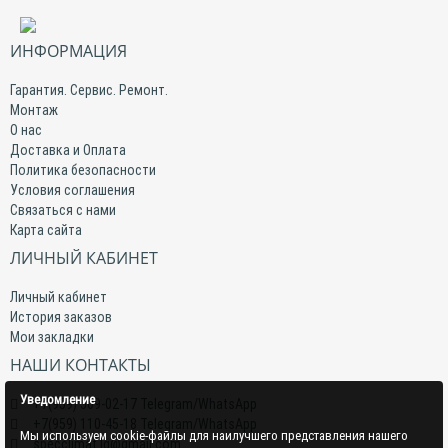
ИНФОРМАЦИЯ
Гарантия. Сервис. Ремонт.
Монтаж
О нас
Доставка и Оплата
Политика безопасности
Условия соглашения
Связаться с нами
Карта сайта
ЛИЧНЫЙ КАБИНЕТ
Личный кабинет
История заказов
Мои закладки
НАШИ КОНТАКТЫ
Уведомление
+7(959) 509-02-17 Telegram/WhatsApp
+7(959) 110-45-18 Telegram/WhatsApp
Мы используем cookie-файлы для наилучшего представления нашего
specclimat.lg@gmail.com