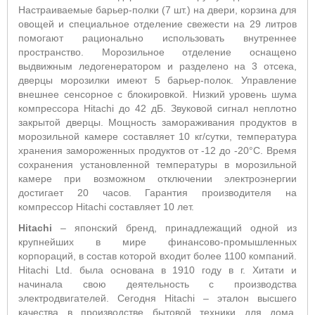
Настраиваемые барьер-полки (7 шт.) на двери, корзина для
овощей и специальное отделение свежести на 29 литров
помогают рационально использовать внутреннее
пространство. Морозильное отделение оснащено
выдвижным ледогенератором и разделено на 3 отсека,
дверцы морозилки имеют 5 барьер-полок. Управление
внешнее сенсорное с блокировкой. Низкий уровень шума
компрессора Hitachi до 42 дБ. Звуковой сигнал неплотно
закрытой дверцы. Мощность замораживания продуктов в
морозильной камере составляет 10 кг/сутки, температура
хранения замороженных продуктов от -12 до -20°С. Время
сохранения установленной температуры в морозильной
камере при возможном отключении электроэнергии
достигает 20 часов. Гарантия производителя на
компрессор Hitachi составляет 10 лет.
Hitachi
– японский бренд, принадлежащий одной из
крупнейших в мире финансово-промышленных
корпораций, в состав которой входит более 1100 компаний.
Hitachi Ltd. была основана в 1910 году в г. Хитати и
начинала свою деятельность с производства
электродвигателей. Сегодня Hitachi – эталон высшего
качества в производстве бытовой техники для дома,