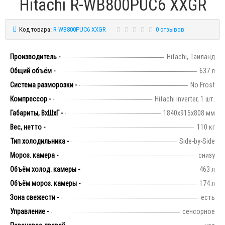
Hitachi R-WB800PUC6 XXGR
Код товара:
R-WB800PUC6 XXGR
0 отзывов
Производитель -
Hitachi, Таиланд
Общий объём -
637 л
Система разморозки -
No Frost
Компрессор -
Hitachi inverter, 1 шт.
Габариты, ВхШхГ -
1840х915х808 мм
Вес, нетто -
110 кг
Тип холодильника -
Side-by-Side
Мороз. камера -
снизу
Объём холод. камеры -
463 л
Объём мороз. камеры -
174 л
Зона свежести -
есть
Управление -
сенсорное