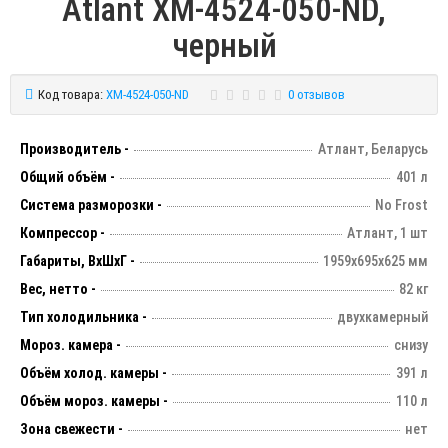
Atlant XM-4524-050-ND,
черный
Код товара:
XM-4524-050-ND
0 отзывов
Производитель -
Атлант, Беларусь
Общий объём -
401 л
Система разморозки -
No Frost
Компрессор -
Атлант, 1 шт
Габариты, ВхШхГ -
1959х695х625 мм
Вес, нетто -
82 кг
Тип холодильника -
двухкамерный
Мороз. камера -
снизу
Объём холод. камеры -
391 л
Объём мороз. камеры -
110 л
Зона свежести -
нет