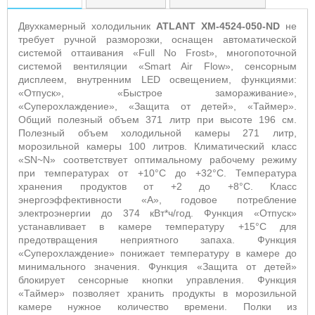
Двухкамерный холодильник
ATLANT
X
M
-4524-050-
ND
не
требует ручной разморозки, оснащен автоматической
системой оттаивания «
Full
No
Frost
», многопоточной
системой вентиляции
«Smart Air Flow
»,
сенсорным
дисплеем, внутренним
LED
освещением, функциями:
«Отпуск», «Быстрое замораживание»,
«Суперохлаждение», «Защита от детей», «Таймер».
Общий полезный объем 371 литр при высоте 196 см.
Полезный объем холодильной камеры 271 литр,
морозильной камеры 100 литров. Климатический класс
«
SN
~
N
» соответствует оптимальному рабочему режиму
при температурах от +10°С до +32°С. Температура
хранения продуктов от +2 до +8°С. Класс
энергоэффективности «А», годовое потребление
электроэнергии до 374 кВт*ч/год. Функция «Отпуск»
устанавливает в камере температуру +15°С для
предотвращения неприятного запаха. Функция
«Суперохлаждение» понижает температуру в камере до
минимального значения. Функция «Защита от детей»
блокирует сенсорные кнопки управления. Функция
«Таймер» позволяет хранить продукты в морозильной
камере нужное количество времени. Полки из