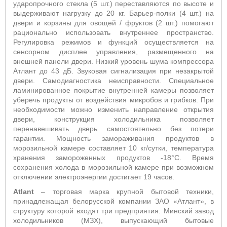
ударопрочного стекла (5 шт.) переставляются по высоте и
выдерживают нагрузку до 20 кг. Барьер-полки (4 шт.) на
двери и корзины для овощей / фруктов (2 шт.) помогают
рационально использовать внутреннее пространство.
Регулировка режимов и функций осуществляется на
сенсорном дисплее управления, размещенного на
внешней панели двери. Низкий уровень шума компрессора
Атлант до 43 дБ. Звуковая сигнализация при незакрытой
двери. Самодиагностика неисправности.
Специальное
ламинированное покрытие внутренней камеры позволяет
уберечь продукты от воздействия микробов и грибков.
При
необходимости можно изменить направление открытия
двери, конструкция холодильника позволяет
перенавешивать дверь самостоятельно без потери
гарантии. Мощность замораживания продуктов в
морозильной камере составляет 10 кг/сутки, температура
хранения замороженных продуктов -18°С. Время
сохранения холода в морозильной камере при возможном
отключении электроэнергии достигает 19 часов.
Atlant
– торговая марка крупной бытовой техники,
принадлежащая белорусской компании ЗАО «Атлант», в
структуру которой входят три предприятия: Минский завод
холодильников (МЗХ), выпускающий бытовые