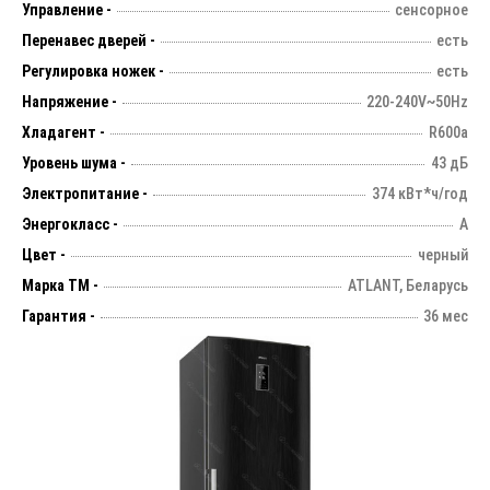
Управление -
сенсорное
Перенавес дверей -
есть
Регулировка ножек -
есть
Напряжение -
220-240V~50Hz
Хладагент -
R600a
Уровень шума -
43 дБ
Электропитание -
374 кВт*ч/год
Энергокласс -
А
Цвет -
черный
Марка ТМ -
ATLANT, Беларусь
Гарантия -
36 мес