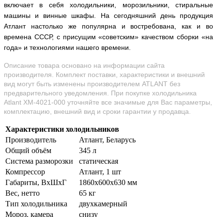
включает в себя холодильники, морозильники, стиральные
машины и винные шкафы. На сегодняшний день продукция
Атлант настолько же популярна и востребована, как и во
времена СССР, с присущим «советским» качеством сборки «на
года» и технологиями нашего времени.
Описание товара основано на информации сайта
производителя. Комплект поставки, характеристики и внешний
вид могут быть изменены производителем ATLANT без
предварительного уведомления. При покупке холодильника
Atlant ХМ-4021-000 уточняйте все значимые для Вас параметры,
комплектацию, внешний вид и сроки гарантии у продавца.
Характеристики холодильников
Производитель
Атлант, Беларусь
Общий объём
345 л
Система разморозки
статическая
Компрессор
Атлант, 1 шт
Габариты, ВхШхГ
1860х600х630 мм
Вес, нетто
65 кг
Тип холодильника
двухкамерный
Мороз. камера
снизу