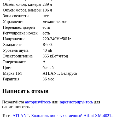
Объём холод. камеры
239 л
Объём мороз. камеры
106 л
Зона свежести
нет
Управление
механическое
Перенавес дверей
есть
Регулировка ножек
есть
Напряжение
220-240V~50Hz
Хладагент
R600a
Уровень шума
40 дБ
Электропитание
355 кВт*ч/год
Энергокласс
А
Цвет
белый
Марка ТМ
ATLANT, Беларусь
Гарантия
36 мес
Написать отзыв
Пожалуйста
авторизуйтесь
или
зарегистрируйтесь
для
написания отзыва
Теги:
ATLANT
,
Холодильник двухкамерный Atlant ХМ-4021-