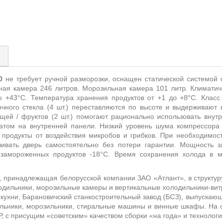
)
0
не требует ручной разморозки, оснащен статической системой
ная камера 246 литров. Морозильная камера 101 литр. Климатич
 +43°С. Температура хранения продуктов от +1 до +8°С. Класс
очного стекла (4 шт.) переставляются по высоте и выдерживают на
ощей / фруктов (2 шт.) помогают рационально использовать внут
атом на внутренней панели. Низкий уровень шума компрессора
 продукты от воздействия микробов и грибков. При необходимос
шивать дверь самостоятельно без потери гарантии. Мощность 
ия замороженных продуктов -18°С. Время сохранения холода в
, принадлежащая белорусской компании ЗАО «Атлант», в структур
дильники, морозильные камеры и вертикальные холодильники-витр
 кухни; Барановичский станкостроительный завод (БСЗ), выпускаю
ильники, морозильники, стиральные машины и винные шкафы. На с
Р, с присущим «советским» качеством сборки «на года» и технолог