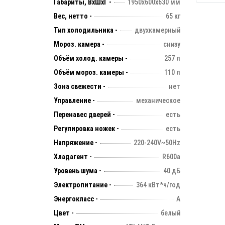
Габариты, ВхШхГ -
1950х600х630 мм
Вес, нетто -
65 кг
Тип холодильника -
двухкамерный
Мороз. камера -
снизу
Объём холод. камеры -
257 л
Объём мороз. камеры -
110 л
Зона свежести -
нет
Управление -
механическое
Перенавес дверей -
есть
Регулировка ножек -
есть
Напряжение -
220-240V~50Hz
Хладагент -
R600a
Уровень шума -
40 дБ
Электропитание -
364 кВт*ч/год
Энергокласс -
А
Цвет -
белый