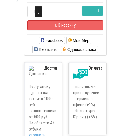
В корзину
Facebook
Мой Мир
Вконтакте
Одноклассники
Доставка
Оплата
По Луганску
- наличными
- доставка
при получении
техники 1000
- терминал в
руб.
офисе (+1%)
- занос техники
- безнал для
от 500 руб
Юр.лиц (+5%)
По области 45
руб/км
уточнить