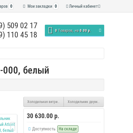
аров
0
Мои закладки
0
Личный кабинет
9) 509 02 17
0
Tоваров,
на
0.00 р.
9) 110 45 18
-000, белый
Холодильная витрина Atlant XT-1006-024, белый
Холодильник двухкамерный Atlant XM-402
30 630.00 р.
Доступность:
На складе