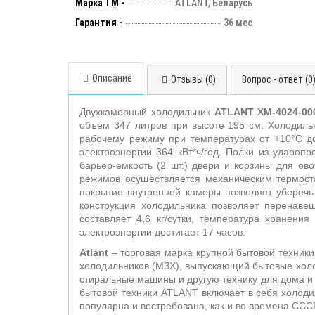
Марка ТМ -
ATLANT, Беларусь
Гарантия -
36 мес
Описание
Отзывы (0)
Вопрос - ответ (0
Двухкамерный холодильник
ATLANT
X
M-4024-00
объем 347 литров при высоте 195 см. Холодиль
рабочему режиму при температурах от +10°С до
электроэнергии 364 кВт*ч/год. Полки из ударопр
барьер-емкость (2 шт.) двери и корзины для ов
режимов осуществляется механическим термост
покрытие внутренней камеры позволяет уберечь
конструкция холодильника позволяет перенаве
составляет 4,6 кг/сутки, температура хранен
электроэнергии достигает 17 часов.
Atlant
– торговая марка крупной бытовой техники
холодильников (МЗХ), выпускающий бытовые холо
стиральные машины и другую технику для дома и
бытовой техники ATLANT включает в себя холод
популярна и востребована, как и во времена ССС