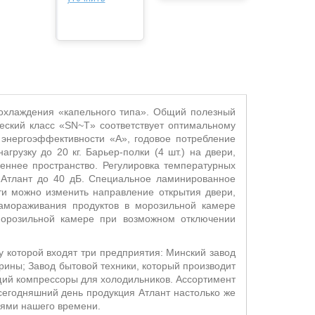
 охлаждения «капельного типа». Общий полезный
еский класс «SN~T» соответствует оптимальному
 энергоэффективности «А», годовое потребление
грузку до 20 кг. Барьер-полки (4 шт.) на двери,
реннее пространство. Регулировка температурных
 Атлант до 40 дБ. Специальное ламинированное
ти можно изменить направление открытия двери,
замораживания продуктов в морозильной камере
 морозильной камере при возможном отключении
у которой входят три предприятия: Минский завод
ины; Завод бытовой техники, который производит
щий компрессоры для холодильников. Ассортимент
егодняшний день продукция Атлант настолько же
иями нашего времени.