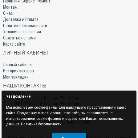
Гарантия. Сервис. Ремонт.
Монтаж
О нас
Доставка и Оплата
Политика безопасности
Условия соглашения
Связаться с нами
Карта сайта
ЛИЧНЫЙ КАБИНЕТ
Личный кабинет
История заказов
Мои закладки
НАШИ КОНТАКТЫ
Уведомление
+7(959) 509-02-17 Telegram/WhatsApp
+7(959) 110-45-18 Telegram/WhatsApp
Мы используем cookie-файлы для наилучшего представления нашего
specclimat.lg@gmail.com
сайта. Продолжая использовать этот сайт, вы соглашаетесь с
г. Луганск, ул. Даргомыжского, 2-Е/216
использованием cookie-файлов и обработкой Ваших персональных
Пон-Птн с 9:00 до 17:00; Суб с 10:00 до 15:00
данных.
Политика безопасности
© Интернет-магазин «СпецКлимат» 2015–2026.