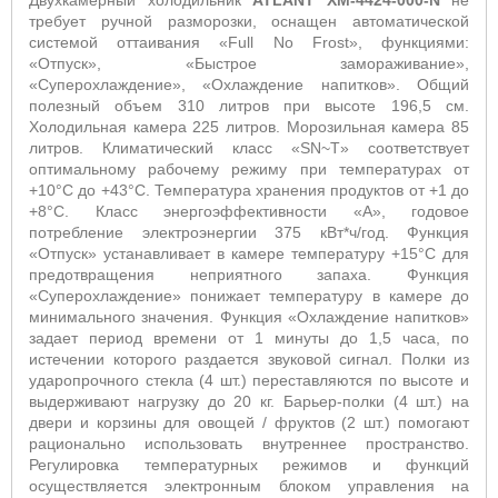
Двухкамерный холодильник
ATLANT
X
M-4424-000-N
не
требует ручной разморозки, оснащен автоматической
системой оттаивания «Full No Frost», функциями:
«Отпуск», «Быстрое замораживание»,
«Суперохлаждение», «Охлаждение напитков». Общий
полезный объем 310 литров при высоте 196,5 см.
Холодильная камера 225 литров. Морозильная камера 85
литров. Климатический класс «SN~T» соответствует
оптимальному рабочему режиму при температурах от
+10°С до +43°С. Температура хранения продуктов от +1 до
+8°С. Класс энергоэффективности «А», годовое
потребление электроэнергии 375 кВт*ч/год. Функция
«Отпуск» устанавливает в камере температуру +15°С для
предотвращения неприятного запаха. Функция
«Суперохлаждение» понижает температуру в камере до
минимального значения. Функция «Охлаждение напитков»
задает период времени от 1 минуты до 1,5 часа, по
истечении которого раздается звуковой сигнал. Полки из
ударопрочного стекла (4 шт.) переставляются по высоте и
выдерживают нагрузку до 20 кг. Барьер-полки (4 шт.) на
двери и корзины для овощей / фруктов (2 шт.) помогают
рационально использовать внутреннее пространство.
Регулировка температурных режимов и функций
осуществляется электронным блоком управления на