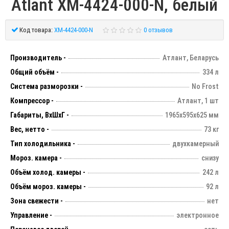
Atlant XM-4424-000-N, белый
Код товара:
XM-4424-000-N
0 отзывов
Производитель -
Атлант, Беларусь
Общий объём -
334 л
Система разморозки -
No Frost
Компрессор -
Атлант, 1 шт
Габариты, ВхШхГ -
1965х595х625 мм
Вес, нетто -
73 кг
Тип холодильника -
двухкамерный
Мороз. камера -
снизу
Объём холод. камеры -
242 л
Объём мороз. камеры -
92 л
Зона свежести -
нет
Управление -
электронное