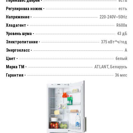
Перенавес дверей -
есть
Регулировка ножек -
есть
Напряжение -
220-240V~50Hz
Хладагент -
R600a
Уровень шума -
43 дБ
Электропитание -
375 кВт*ч/год
Энергокласс -
А
Цвет -
белый
Марка ТМ -
ATLANT, Беларусь
Гарантия -
36 мес