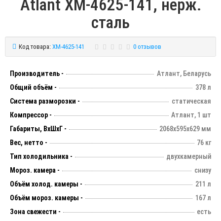
Atlant XM-4625-141, нерж.
сталь
Код товара:
XM-4625-141
0 отзывов
Производитель -
Атлант, Беларусь
Общий объём -
378 л
Система разморозки -
статическая
Компрессор -
Атлант, 1 шт
Габариты, ВхШхГ -
2068х595х629 мм
Вес, нетто -
76 кг
Тип холодильника -
двухкамерный
Мороз. камера -
снизу
Объём холод. камеры -
211 л
Объём мороз. камеры -
167 л
Зона свежести -
есть