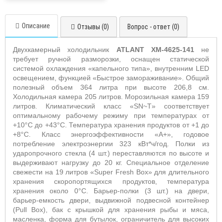
Описание
Отзывы (0)
Вопрос - ответ (0)
Двухкамерный холодильник
ATLANT
X
M-4625-141
не
требует ручной разморозки, оснащен статической
системой охлаждения «капельного типа», внутренним LED
освещением, функцией «Быстрое замораживание». Общий
полезный объем 364 литра при высоте 206,8 см.
Холодильная камера 205 литров. Морозильная камера 159
литров. Климатический класс «SN~T» соответствует
оптимальному рабочему режиму при температурах от
+10°С до +43°С. Температура хранения продуктов от +1 до
+8°С. Класс энергоэффективности «А+», годовое
потребление электроэнергии 323 кВт*ч/год. Полки из
ударопрочного стекла (4 шт.) переставляются по высоте и
выдерживают нагрузку до 20 кг. Специальное отделение
свежести на 19 литров «Super Fresh Box» для длительного
хранения скоропортящихся продуктов, температура
хранения около 0°С. Барьер-полки (3 шт.) на двери,
барьер-емкость двери, выдвижной подвесной контейнер
(Pull Box), бак с крышкой для хранения рыбы и мяса,
масленка, форма для бутылок, ограничитель для высоких