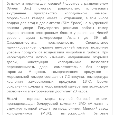
бутылок и корзина для овощей / фруктов с разделителем
(Green Box) помогают рационально использовать
внутреннее пространство холодильной камеры.
Морозильная камера имеет 5 отделений, в том числе
поддон для ягод и две емкости (Slim Space) на внутренней
панели двери. Регулировка режимов работы камер
осуществляется электронным блоком управления. Низкий
уровень шума компрессора Атлант до 39 дБ.
Самодиагностика неисправности. Специальное
ламинированное покрытие внутренней камеры позволяет
уберечь продукты от воздействия микробов и грибков. При
необходимости можно изменить направление открытия
двери, конструкция холодильника позволяет
перенавешивать дверь самостоятельно без потери
гарантии. Мощность замораживания продуктов в
морозильной камере составляет 7,2 кг/сутки, температура
хранения замороженных продуктов -18°С. Время
сохранения холода в морозильной камере при возможном
отключении электроэнергии достигает 20 часов.
Atlant
– торговая марка крупной бытовой техники,
принадлежащая белорусской компании ЗАО «Атлант», в
структуру которой входят три предприятия: Минский завод
холодильников (МЗХ), выпускающий бытовые