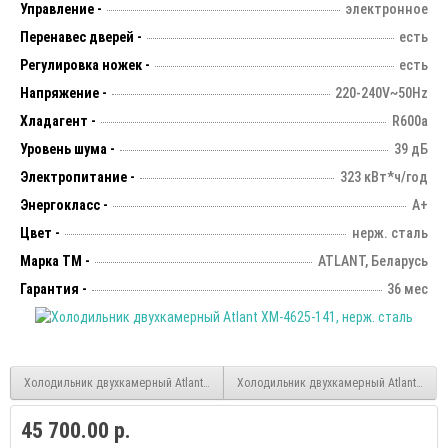
Управление -
электронное
Перенавес дверей -
есть
Регулировка ножек -
есть
Напряжение -
220-240V~50Hz
Хладагент -
R600a
Уровень шума -
39 дБ
Электропитание -
323 кВт*ч/год
Энергокласс -
А+
Цвет -
нерж. сталь
Марка ТМ -
ATLANT, Беларусь
Гарантия -
36 мес
Холодильник двухкамерный Atlant XM-4624-101, белый
Холодильник двухкамерный Atlant ХМ-6
45 700.00 р.