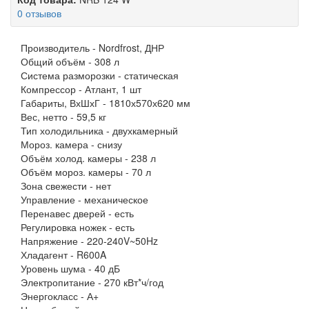
0 отзывов
Производитель -
Nordfrost, ДНР
Общий объём -
308 л
Система разморозки -
статическая
Компрессор -
Атлант, 1 шт
Габариты, ВхШхГ -
1810х570х620 мм
Вес, нетто -
59,5 кг
Тип холодильника -
двухкамерный
Мороз. камера -
снизу
Объём холод. камеры -
238 л
Объём мороз. камеры -
70 л
Зона свежести -
нет
Управление -
механическое
Перенавес дверей -
есть
Регулировка ножек -
есть
Напряжение -
220-240V~50Hz
Хладагент -
R600A
Уровень шума -
40 дБ
Электропитание -
270 кВт*ч/год
Энергокласс -
А+