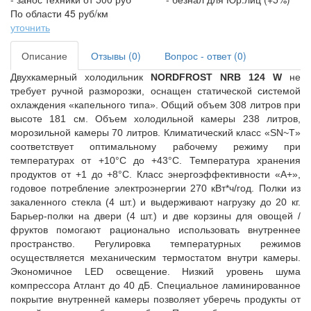
По области 45 руб/км
уточнить
Описание
Отзывы (0)
Вопрос - ответ (0)
Двухкамерный холодильник
NORDFROST NRB 124 W
не
требует ручной разморозки, оснащен статической системой
охлаждения «капельного типа». Общий объем 308 литров при
высоте 181 см. Объем холодильной камеры 238 литров,
морозильной камеры 70 литров. Климатический класс «SN~T»
соответствует оптимальному рабочему режиму при
температурах от +10°С до +43°С. Температура хранения
продуктов от +1 до +8°С. Класс энергоэффективности «А+»,
годовое потребление электроэнергии 270 кВт*ч/год. Полки из
закаленного стекла (4 шт.) и выдерживают нагрузку до 20 кг.
Барьер-полки на двери (4 шт.) и две корзины для овощей /
фруктов помогают рационально использовать внутреннее
пространство. Регулировка температурных режимов
осуществляется механическим термостатом внутри камеры.
Экономичное LED освещение. Низкий уровень шума
компрессора Атлант до 40 дБ. Специальное ламинированное
покрытие внутренней камеры позволяет уберечь продукты от