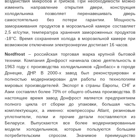
воздействия микробов и грибков. При необходимости можно
изменить направление открытия двери, конструкция
холодильника позволяет перенавешивать дверь
самостоятельно без потери гарантии. Мощность
замораживания продуктов в морозильной камере составляет
2,5 кг/сутки, температура хранения замороженных продуктов
-18°С. Время сохранения холода в морозильной камере при
возможном отключении электроэнергии достигает 16 часов.
Nordfrost
– российская торговая марка крупной бытовой
техники. Компания Донфрост начинала свою деятельность в
1963 году с производства холодильников «Донбасс» в городе
Донецке, ДНР. В 2000-х завод был реконструирован и
полностью модернизирован для работы по технологиям
мировых производителей. Экспорт в страны Европы, СНГ и
Азии составлял более 70% от общего объема производства. В
настоящее время завод Донфрост является предприятием
полного цикла от сборки до упаковки, большая часть
комплектующих, а именно: компрессоры Atlant, резиновые
уплотнители, полки и прочие детали поставляются из
Беларуси. Выпускаются все более модернизированные
модели холодильников, которые пользуются большим
потребительским спросом. Значимое преимущество