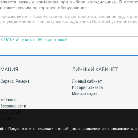
о является важным критерием при выборе холодильника. В ассор
 а также различное торговое оборудование.
роизводителя. Комплектация, характеристики, внешний вид, стра
 уведомления. При покупке холодильника Nordfrost уточняйте вс
B 161NF W купить в ЛНР с доставкой
МАЦИЯ
ЛИЧНЫЙ КАБИНЕТ
 Сервис. Ремонт.
Личный кабинет
История заказов
Мои закладки
 и Оплата
 безопасности
соглашения
я с нами
йта
йта. Продолжая использовать этот сайт, вы соглашаетесь с использованием c