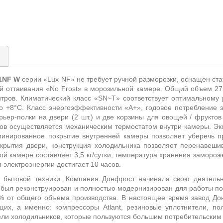
)
1
NF
W
серии «
Lux
NF
» не требует ручной разморозки, оснащен ст
й оттаивания «
No
Frost
» в морозильной камере.
Общий объем 275
тров. Климатический класс «
SN
~
T
» соответствует оптимальному
о +8°С. Класс энергоэффективности «А+», годовое потребление эл
Барьер-полки на двери (2 шт.) и две корзины для овощей / фрукт
мов осуществляется механическим термостатом внутри камеры. Э
инированное покрытие внутренней камеры позволяет уберечь пр
рытия двери, конструкция холодильника позволяет перенавешив
й камере составляет 3,5 кг/сутки, температура хранения заморож
электроэнергии достигает 10 часов.
 бытовой техники. Компания Донфрост начинала свою деятельно
д был реконструирован и полностью модернизирован для работы п
% от общего объема производства. В настоящее время завод До
щих, а именно: компрессоры Atlant, резиновые уплотнители, по
ли холодильников, которые пользуются большим потребительским