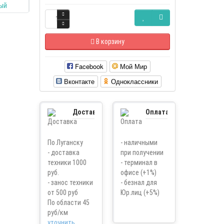
В корзину
Facebook
Мой Мир
Вконтакте
Одноклассники
Доставка
Оплата
По Луганску
- наличными
- доставка
при получении
техники 1000
- терминал в
руб.
офисе (+1%)
- занос техники
- безнал для
от 500 руб
Юр.лиц (+5%)
По области 45
руб/км
уточнить