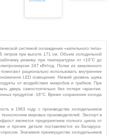
атической системой охлаждения «капельного типа»
 литров при высоте 171 см. Объем холодильной
 рабочему режиму при температурах от +10°С до
ектроэнергии 247 кВт/год. Полки из закаленного
ов помогают рационально использовать внутреннее
кономичное
LED
освещение. Низкий уровень шума
одукты от воздействия микробов и грибков.
При
ать дверь самостоятельно без потери гарантии.
енных продуктов -18°С. Время сохранения холода
сть в 1963 году с производства холодильников
о технологиям мировых производителей. Экспорт в
нфрост является предприятием полного цикла от
лки и прочие детали поставляются из Беларуси.
 спросом. Значимое преимущество холодильников