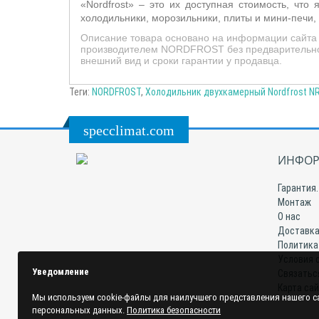
«Nordfrost» – это их доступная стоимость, чт
холодильники, морозильники, плиты и мини-печи,
Описание товара основано на информации сайта п
производителем NORDFROST без предварительного
внешний вид и сроки гарантии у продавца.
Теги:
NORDFROST
,
Холодильник двухкамерный Nordfrost NR
specclimat.com
ИНФОР
Гарантия.
Монтаж
О нас
Доставка
Политика
Условия 
Уведомление
Связатьс
Карта са
Мы используем cookie-файлы для наилучшего представления нашего са
персональных данных.
Политика безопасности