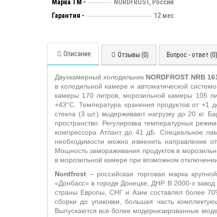
Марка ТМ -
NORDFROST, Россия
Гарантия -
12 мес
Описание
Отзывы (0)
Вопрос - ответ (0
Двух
камерный холодильник
NORDFROST
NRB
16
в холодильной камере и автоматической системо
камеры 170 литров, морозильной камеры 105 ли
+43°С. Температура хранения продуктов от +1 д
стекла (3 шт.) выдерживают нагрузку до 20 кг. 
пространство. Регулировка температурных режи
компрессора Атлант до 41 дБ.
Специальное лам
необходимости можно изменить направление отк
Мощность замораживания продуктов в морозильно
в морозильной камере при возможном отключении 
Nordfrost
– российская торговая марка крупной
«Донбасс» в городе Донецке, ДНР. В 2000-х заво
страны Европы, СНГ и Азии составлял более 70
сборки до упаковки, большая часть комплектую
Выпускаются все более модернизированные моде