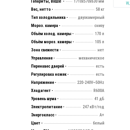
Габариты, ВхШхГ -
1710х570х630 мм
Вес, нетто -
58 кг
Тип холодильника -
двухкамерный
Мороз. камера -
снизу
Объём холод. камеры -
170 л
Объём мороз. камеры -
105 л
Зона свежести -
нет
Управление -
механическое
Перенавес дверей -
есть
Регулировка ножек -
есть
Напряжение -
220-240V~50Hz
Хладагент -
R600A
Уровень шума -
41 дБ
Электропитание -
247 кВт/год
Энергокласс -
А+
Цвет -
белый