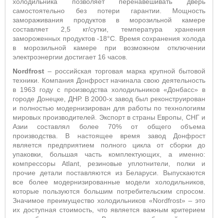
холодильника позволяет перенавешивать дверь
самостоятельно без потери гарантии. Мощность
замораживания продуктов в морозильной камере
составляет 2,5 кг/сутки, температура хранения
замороженных продуктов -18°С. Время сохранения холода
в морозильной камере при возможном отключении
электроэнергии достигает 16 часов.
Nordfrost
– российская торговая марка крупной бытовой
техники. Компания Донфрост начинала свою деятельность
в 1963 году с производства холодильников «Донбасс» в
городе Донецке, ДНР. В 2000-х завод был реконструирован
и полностью модернизирован для работы по технологиям
мировых производителей. Экспорт в страны Европы, СНГ и
Азии составлял более 70% от общего объема
производства. В настоящее время завод Донфрост
является предприятием полного цикла от сборки до
упаковки, большая часть комплектующих, а именно:
компрессоры Atlant, резиновые уплотнители, полки и
прочие детали поставляются из Беларуси. Выпускаются
все более модернизированные модели холодильников,
которые пользуются большим потребительским спросом.
Значимое преимущество холодильников «Nordfrost» – это
их доступная стоимость, что является важным критерием