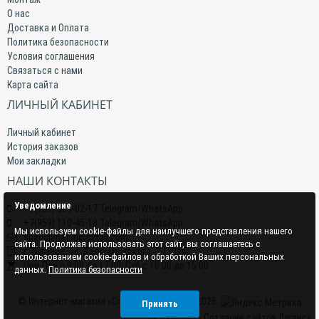
О нас
Доставка и Оплата
Политика безопасности
Условия соглашения
Связаться с нами
Карта сайта
ЛИЧНЫЙ КАБИНЕТ
Личный кабинет
История заказов
Мои закладки
НАШИ КОНТАКТЫ
Уведомление
+7(959) 509-02-17 Telegram/WhatsApp
+7(959) 110-45-18 Telegram/WhatsApp
Мы используем cookie-файлы для наилучшего представления нашего
specclimat.lg@gmail.com
сайта. Продолжая использовать этот сайт, вы соглашаетесь с
г. Луганск, ул. Даргомыжского, 2-Е/216
использованием cookie-файлов и обработкой Ваших персональных
Пон-Птн с 9:00 до 17:00; Суб с 10:00 до 15:00
данных.
Политика безопасности
© Интернет-магазин «СпецКлимат» 2015–2026.
Принять