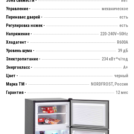
Зона свежести -
нет
Управление -
механическое
Перенавес дверей -
есть
Регулировка ножек -
есть
Напряжение -
220-240V~50Hz
Хладагент -
R600A
Уровень шума -
39 дБ
Электропитание -
234 кВт*ч/год
Энергокласс -
А+
Цвет -
черный
Марка ТМ -
NORDFROST, Россия
Гарантия -
12 мес