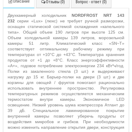
Описание
Отзывы (0)
Вопрос - ответ (0)
Двухкамерный холодильник
NORDFROST NRT 143
232
серии «Lux» (люкс) не требует ручной разморозки,
оснащен статической системой охлаждения «капельного
типа». Общий объем 190 литров при высоте 125 см.
Объем холодильной камеры 139 литров, морозильной
камеры 51 литр. Климатический класс «SN~T»
соответствует оптимальному рабочему режиму при
температурах от +10°С до +43°С. Температура хранения
продуктов от +1 до +8°С. Класс энергоэффективности
«А+», годовое потребление электроэнергии 234 кВт*ч/год.
Полки из закаленного стекла (3 шт.) и выдерживают
нагрузку до 15 кг. Барьер-полки на двери (3 шт.) и две
корзины для овощей / фруктов помогают рационально
использовать внутреннее пространство. Регулировка
температурных режимов осуществляется механическим
термостатом внутри камеры. Экономичное LED
освещение. Низкий уровень шума компрессора Атлант до
39 дБ. Специальное ламинированное покрытие
внутренней камеры позволяет уберечь продукты от
воздействия микробов и грибков. При необходимости
можно изменить направление открытия двери, конструкция