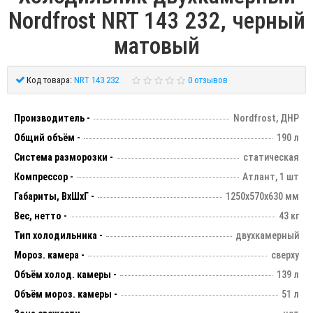
Nordfrost NRT 143 232, черный
матовый
Код товара:
NRT 143 232
0 отзывов
Производитель -
Nordfrost, ДНР
Общий объём -
190 л
Система разморозки -
статическая
Компрессор -
Атлант, 1 шт
Габариты, ВхШхГ -
1250х570х630 мм
Вес, нетто -
43 кг
Тип холодильника -
двухкамерный
Мороз. камера -
сверху
Объём холод. камеры -
139 л
Объём мороз. камеры -
51 л