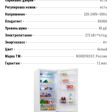
Перенавес дверей -
есть
Регулировка ножек -
есть
Напряжение -
220-240V~50Hz
Хладагент -
R600A
Уровень шума -
40 дБ
Электропитание -
272 кВт*ч/год
Энергокласс -
А+
Цвет -
белый
Марка ТМ -
NORDFROST, Россия
Гарантия -
12 мес