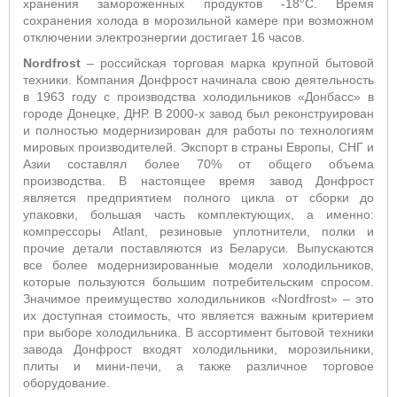
хранения замороженных продуктов -18°С. Время
сохранения холода в морозильной камере при возможном
отключении электроэнергии достигает 16 часов.
Nordfrost
– российская торговая марка крупной бытовой
техники. Компания Донфрост начинала свою деятельность
в 1963 году с производства холодильников «Донбасс» в
городе Донецке, ДНР. В 2000-х завод был реконструирован
и полностью модернизирован для работы по технологиям
мировых производителей. Экспорт в страны Европы, СНГ и
Азии составлял более 70% от общего объема
производства. В настоящее время завод Донфрост
является предприятием полного цикла от сборки до
упаковки, большая часть комплектующих, а именно:
компрессоры Atlant, резиновые уплотнители, полки и
прочие детали поставляются из Беларуси. Выпускаются
все более модернизированные модели холодильников,
которые пользуются большим потребительским спросом.
Значимое преимущество холодильников «Nordfrost» – это
их доступная стоимость, что является важным критерием
при выборе холодильника. В ассортимент бытовой техники
завода Донфрост входят холодильники, морозильники,
плиты и мини-печи, а также различное торговое
оборудование.