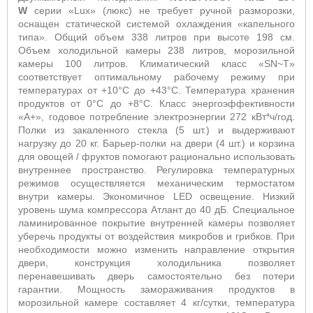
W
серии «Lux» (люкс) не требует ручной разморозки,
оснащен статической системой охлаждения «капельного
типа». Общий объем 338 литров при высоте 198 см.
Объем холодильной камеры 238 литров, морозильной
камеры 100 литров. Климатический класс «SN~T»
соответствует оптимальному рабочему режиму при
температурах от +10°С до +43°С. Температура хранения
продуктов от 0°С до +8°С. Класс энергоэффективности
«А+», годовое потребление электроэнергии 272 кВт*ч/год.
Полки из закаленного стекла (5 шт.) и выдерживают
нагрузку до 20 кг. Барьер-полки на двери (4 шт.) и корзина
для овощей / фруктов помогают рационально использовать
внутреннее пространство. Регулировка температурных
режимов осуществляется механическим термостатом
внутри камеры. Экономичное LED освещение. Низкий
уровень шума компрессора Атлант до 40 дБ. Специальное
ламинированное покрытие внутренней камеры позволяет
уберечь продукты от воздействия микробов и грибков. При
необходимости можно изменить направление открытия
двери, конструкция холодильника позволяет
перенавешивать дверь самостоятельно без потери
гарантии. Мощность замораживания продуктов в
морозильной камере составляет 4 кг/сутки, температура