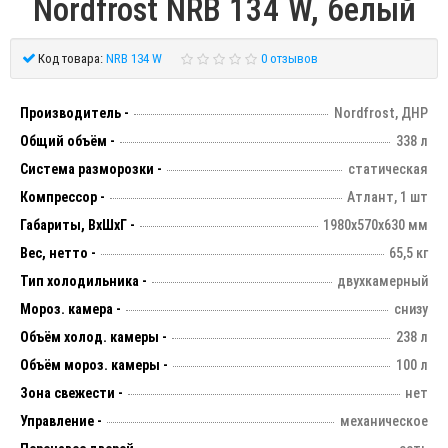
Nordfrost NRB 134 W, белый
Код товара:
NRB 134 W
0 отзывов
Производитель -
Nordfrost, ДНР
Общий объём -
338 л
Система разморозки -
статическая
Компрессор -
Атлант, 1 шт
Габариты, ВхШхГ -
1980х570х630 мм
Вес, нетто -
65,5 кг
Тип холодильника -
двухкамерный
Мороз. камера -
снизу
Объём холод. камеры -
238 л
Объём мороз. камеры -
100 л
Зона свежести -
нет
Управление -
механическое