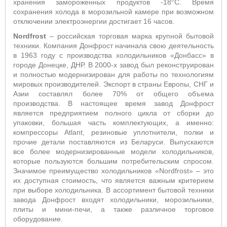
хранения замороженных продуктов -18°С. Время
сохранения холода в морозильной камере при возможном
отключении электроэнергии достигает 16 часов.
Nordfrost
– российская торговая марка крупной бытовой
техники. Компания Донфрост начинала свою деятельность
в 1963 году с производства холодильников «Донбасс» в
городе Донецке, ДНР. В 2000-х завод был реконструирован
и полностью модернизирован для работы по технологиям
мировых производителей. Экспорт в страны Европы, СНГ и
Азии составлял более 70% от общего объема
производства. В настоящее время завод Донфрост
является предприятием полного цикла от сборки до
упаковки, большая часть комплектующих, а именно:
компрессоры Atlant, резиновые уплотнители, полки и
прочие детали поставляются из Беларуси. Выпускаются
все более модернизированные модели холодильников,
которые пользуются большим потребительским спросом.
Значимое преимущество холодильников «Nordfrost» – это
их доступная стоимость, что является важным критерием
при выборе холодильника. В ассортимент бытовой техники
завода Донфрост входят холодильники, морозильники,
плиты и мини-печи, а также различное торговое
оборудование.