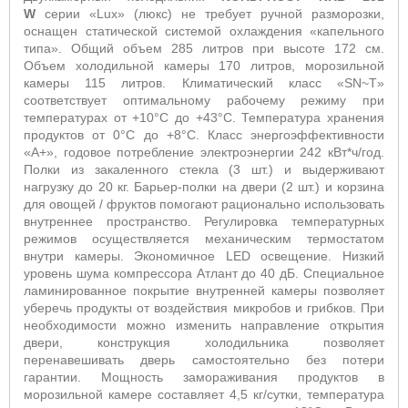
W
серии «Lux» (люкс) не требует ручной разморозки,
оснащен статической системой охлаждения «капельного
типа». Общий объем 285 литров при высоте 172 см.
Объем холодильной камеры 170 литров, морозильной
камеры 115 литров. Климатический класс «SN~T»
соответствует оптимальному рабочему режиму при
температурах от +10°С до +43°С. Температура хранения
продуктов от 0°С до +8°С. Класс энергоэффективности
«А+», годовое потребление электроэнергии 242 кВт*ч/год.
Полки из закаленного стекла (3 шт.) и выдерживают
нагрузку до 20 кг. Барьер-полки на двери (2 шт.) и корзина
для овощей / фруктов помогают рационально использовать
внутреннее пространство. Регулировка температурных
режимов осуществляется механическим термостатом
внутри камеры. Экономичное LED освещение. Низкий
уровень шума компрессора Атлант до 40 дБ. Специальное
ламинированное покрытие внутренней камеры позволяет
уберечь продукты от воздействия микробов и грибков. При
необходимости можно изменить направление открытия
двери, конструкция холодильника позволяет
перенавешивать дверь самостоятельно без потери
гарантии. Мощность замораживания продуктов в
морозильной камере составляет 4,5 кг/сутки, температура