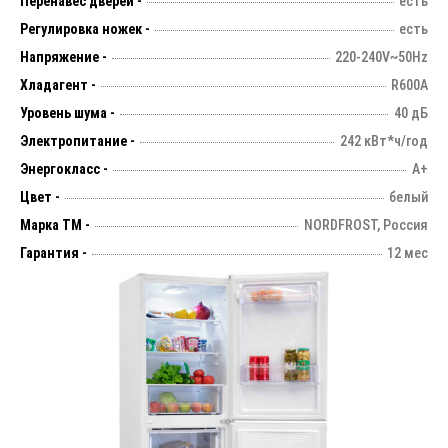
Перенавес дверей -
есть
Регулировка ножек -
есть
Напряжение -
220-240V~50Hz
Хладагент -
R600A
Уровень шума -
40 дБ
Электропитание -
242 кВт*ч/год
Энергокласс -
А+
Цвет -
белый
Марка ТМ -
NORDFROST, Россия
Гарантия -
12 мес