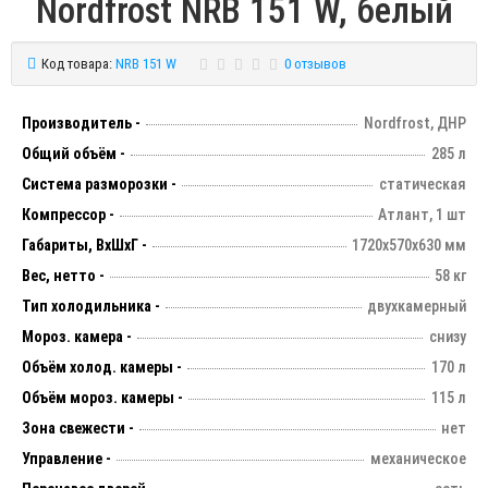
Nordfrost NRB 151 W, белый
Код товара:
NRB 151 W
0 отзывов
Производитель -
Nordfrost, ДНР
Общий объём -
285 л
Система разморозки -
статическая
Компрессор -
Атлант, 1 шт
Габариты, ВхШхГ -
1720х570х630 мм
Вес, нетто -
58 кг
Тип холодильника -
двухкамерный
Мороз. камера -
снизу
Объём холод. камеры -
170 л
Объём мороз. камеры -
115 л
Зона свежести -
нет
Управление -
механическое