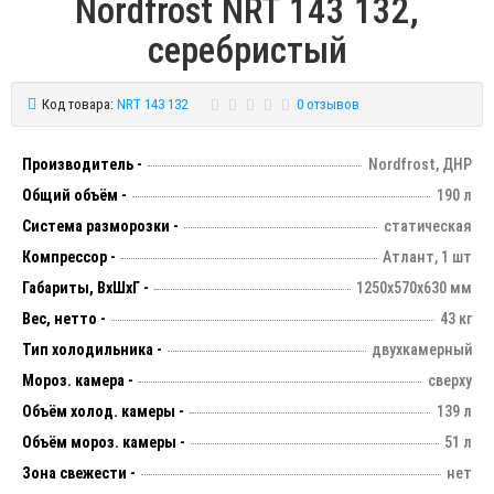
Nordfrost NRT 143 132,
серебристый
Код товара:
NRT 143 132
0 отзывов
Производитель -
Nordfrost, ДНР
Общий объём -
190 л
Система разморозки -
статическая
Компрессор -
Атлант, 1 шт
Габариты, ВхШхГ -
1250х570х630 мм
Вес, нетто -
43 кг
Тип холодильника -
двухкамерный
Мороз. камера -
сверху
Объём холод. камеры -
139 л
Объём мороз. камеры -
51 л
Зона свежести -
нет