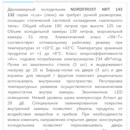
Двухкамерный холодильник
NORDFROST NRT 143
132
серии «Lux» (люкс) не требует ручной разморозки,
оснащен статической системой охлаждения «капельного
типа». Общий объем 190 литров при высоте 125 см.
Объем холодильной камеры 139 литров, морозильной
камеры 51 литр. Климатический класс «SN~T»
соответствует оптимальному рабочему режиму при
температурах от +10°С до +43°С. Температура хранения
продуктов от +1 до +8°С. Класс энергоэффективности
«А+», годовое потребление электроэнергии 234 кВт*ч/год.
Полки из закаленного стекла (3 шт.) и выдерживают
нагрузку до 15 кг. Барьер-полки на двери (3 шт.) и две
корзины для овощей / фруктов помогают рационально
использовать внутреннее пространство. Регулировка
температурных режимов осуществляется механическим
термостатом внутри камеры. Экономичное LED
освещение. Низкий уровень шума компрессора Атлант до
39 дБ. Специальное ламинированное покрытие
внутренней камеры позволяет уберечь продукты от
воздействия микробов и грибков. При необходимости
можно изменить направление открытия двери, конструкция
холодильника позволяет перенавешивать дверь