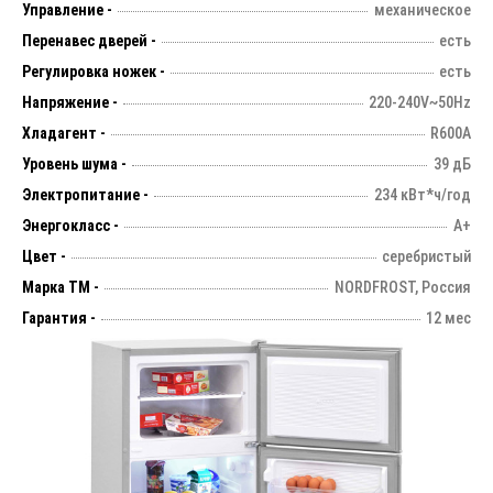
Управление -
механическое
Перенавес дверей -
есть
Регулировка ножек -
есть
Напряжение -
220-240V~50Hz
Хладагент -
R600A
Уровень шума -
39 дБ
Электропитание -
234 кВт*ч/год
Энергокласс -
А+
Цвет -
серебристый
Марка ТМ -
NORDFROST, Россия
Гарантия -
12 мес