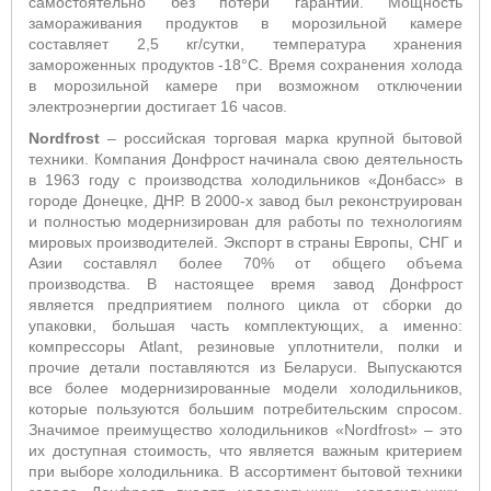
самостоятельно без потери гарантии. Мощность
замораживания продуктов в морозильной камере
составляет 2,5 кг/сутки, температура хранения
замороженных продуктов -18°С. Время сохранения холода
в морозильной камере при возможном отключении
электроэнергии достигает 16 часов.
Nordfrost
– российская торговая марка крупной бытовой
техники. Компания Донфрост начинала свою деятельность
в 1963 году с производства холодильников «Донбасс» в
городе Донецке, ДНР. В 2000-х завод был реконструирован
и полностью модернизирован для работы по технологиям
мировых производителей. Экспорт в страны Европы, СНГ и
Азии составлял более 70% от общего объема
производства. В настоящее время завод Донфрост
является предприятием полного цикла от сборки до
упаковки, большая часть комплектующих, а именно:
компрессоры Atlant, резиновые уплотнители, полки и
прочие детали поставляются из Беларуси. Выпускаются
все более модернизированные модели холодильников,
которые пользуются большим потребительским спросом.
Значимое преимущество холодильников «Nordfrost» – это
их доступная стоимость, что является важным критерием
при выборе холодильника. В ассортимент бытовой техники