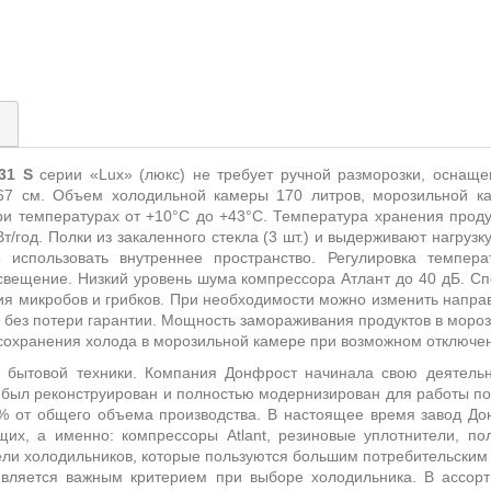
)
31 S
серии «
Lux
» (люкс) не требует ручной разморозки, оснаще
7 см. Объем холодильной камеры 170 литров, морозильной ка
и температурах от +10°С до +43°С. Температура хранения проду
/год. Полки из закаленного стекла (3 шт.) и выдерживают нагрузку 
использовать внутреннее пространство. Регулировка темпер
вещение. Низкий уровень шума компрессора Атлант до 40 дБ.
Сп
ия микробов и грибков.
При необходимости можно изменить направ
без потери гарантии. Мощность замораживания продуктов в морози
сохранения холода в морозильной камере при возможном отключени
 бытовой техники. Компания Донфрост начинала свою деятельно
д был реконструирован и полностью модернизирован для работы п
% от общего объема производства. В настоящее время завод До
щих, а именно: компрессоры Atlant, резиновые уплотнители, по
ли холодильников, которые пользуются большим потребительским
о является важным критерием при выборе холодильника. В ассор