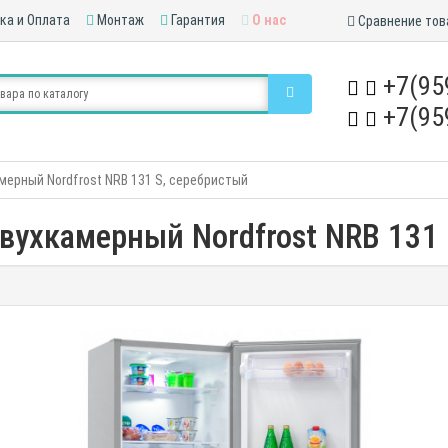
ка и Оплата
Монтаж
Гарантия
О нас
Сравнение тов
+7(95
+7(95
ерный Nordfrost NRB 131 S, серебристый
вухкамерный Nordfrost NRB 131 