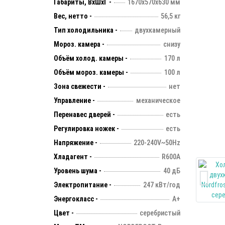
Габариты, ВхШхГ -
1670х570х630 мм
Вес, нетто -
56,5 кг
Тип холодильника -
двухкамерный
Мороз. камера -
снизу
Объём холод. камеры -
170 л
Объём мороз. камеры -
100 л
Зона свежести -
нет
Управление -
механическое
Перенавес дверей -
есть
Регулировка ножек -
есть
Напряжение -
220-240V~50Hz
Хладагент -
R600A
Уровень шума -
40 дБ
Электропитание -
247 кВт/год
Энергокласс -
А+
Цвет -
серебристый