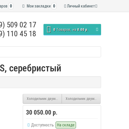
аров
0
Мои закладки
0
Личный кабинет
9) 509 02 17
0
Tоваров,
на
0.00 р.
9) 110 45 18
S, серебристый
Холодильник двухкамерный Nordfrost NRB 131 W, белый
Холодильник двухкамерный Nordfrost NRB
30 050.00 р.
Доступность:
На складе