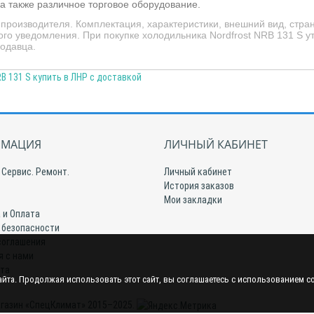
 а также различное торговое оборудование.
роизводителя. Комплектация, характеристики, внешний вид, стра
 уведомления. При покупке холодильника Nordfrost NRB 131 S ут
родавца.
B 131 S купить в ЛНР с доставкой
МАЦИЯ
ЛИЧНЫЙ КАБИНЕТ
 Сервис. Ремонт.
Личный кабинет
История заказов
Мои закладки
 и Оплата
 безопасности
соглашения
я с нами
йта
йта. Продолжая использовать этот сайт, вы соглашаетесь с использованием c
газин «СпецКлимат» 2015–2025.