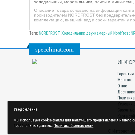
холодильники, морозильники, плиты и мини-печи,
Описание товара основано на информации сайта п
производителем NORDFROST без предварительного
комплектацию, внешний вид и сроки гарантии у п
Теги:
NORDFROST
,
Холодильник двухкамерный Nordfrost NR
specclimat.com
ИНФОР
Гарантия.
Монтаж
О нас
Доставка
Политика
Условия 
Уведомление
Связатьс
Карта са
Мы используем cookie-файлы для наилучшего представления нашего са
персональных данных.
Политика безопасности
© Интернет-ма