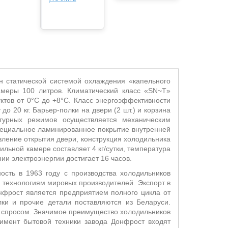
н статической системой охлаждения «капельного
меры 100 литров. Климатический класс «
SN
~
T
»
ктов от 0°С до +8°С. Класс энергоэффективности
до 20 кг. Барьер-полки на двери (2 шт.) и корзина
атурных режимов осуществляется механическим
ециальное ламинированное покрытие внутренней
ление открытия двери, конструкция холодильника
льной камере составляет 4 кг/сутки, температура
и электроэнергии достигает 16 часов.
сть в 1963 году с производства холодильников
о технологиям мировых производителей. Экспорт в
нфрост является предприятием полного цикла от
лки и прочие детали поставляются из Беларуси.
 спросом. Значимое преимущество холодильников
тимент бытовой техники завода Донфрост входят