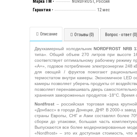
Марка ТМ -
NORDFROST, Россия
Гарантия -
12 мес
Описание
Отзывы (0)
Вопрос - ответ (0
Двух
камерный холодильник
NORDFROST
NRB
1
типа».
Общий объем 270 литров при высоте 16
соответствует оптимальному рабочему режиму пр
«А+», годовое потребление электроэнергии 248 кВт
для овощей / фруктов помогают рационально 
термостатом внутри камеры. Экономичное
LED
ос
камеры позволяет уберечь продукты от воздейств
позволяет перенавешивать дверь самостоятельно 
хранения замороженных продуктов -18°С. Время 
Nordfrost
– российская торговая марка крупной
«Донбасс» в городе Донецке, ДНР. В 2000-х заво
страны Европы, СНГ и Азии составлял более 70
сборки до упаковки, большая часть комплектую
Выпускаются все более модернизированные моде
«Nordfrost» – это их доступная стоимость, чт