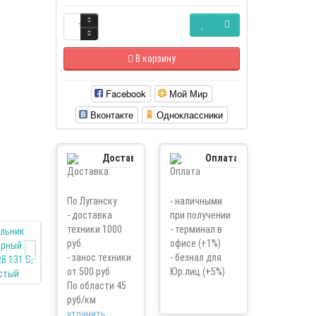
В корзину
Facebook
Мой Мир
Вконтакте
Одноклассники
Доставка
Оплата
По Луганску
- наличными
- доставка
при получении
техники 1000
- терминал в
руб.
офисе (+1%)
- занос техники
- безнал для
от 500 руб
Юр.лиц (+5%)
По области 45
руб/км
уточнить