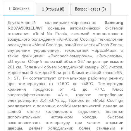
Описание
Отзывы (0)
Вопрос - ответ (0)
Двухкамерный холодильник-морозильник
Samsung
RB
37
A
5001EL
/
WT
оснащен автоматической системой
оттаивания «
Total
No
Frost
», системой многопоточного
воздушного охлаждения «
All
-
Around
Cooling
»
, технологией
охлаждения «
Metal
Cooling
», зоной свежести «
Fresh
Zone
»,
внутренним управлением, технологией «
SpaceMax
», а
также функциями: «Экспресс-заморозка», «Эко-режим»,
«Отпуск».
Общий полезный объем 367 литров при высоте
201 см. Полезный объем холодильной камеры 269 литров,
морозильной камеры 98 литров. Климатический класс «
SN
,
N
,
ST
,
T
» соответствует оптимальному рабочему режиму
при температурах от +16°С до +48°С. Температура
хранения продуктов от +1 до +7°С. Класс
энергоэффективности «А+», годовое потребление
электроэнергии 314 кВт*ч/год. Технология «
Metal
Cooling
»
реализуется с помощью особой металлической панели на
задней стенке холодильного отделения, является
дополнительным источником холода, быстрее
восстанавливает температуру при частом открытии
дверцы, делает холодильник более стильным и