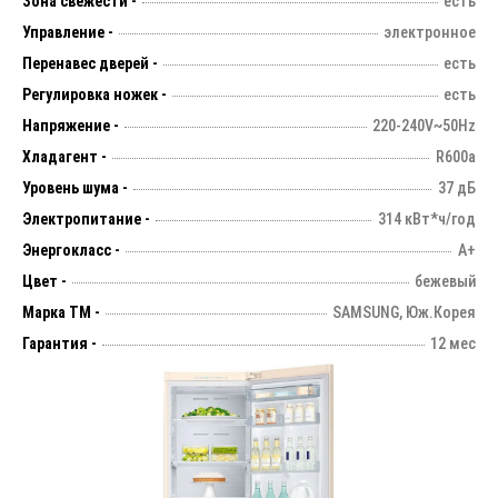
Зона свежести -
есть
Управление -
электронное
Перенавес дверей -
есть
Регулировка ножек -
есть
Напряжение -
220-240V~50Hz
Хладагент -
R600a
Уровень шума -
37 дБ
Электропитание -
314 кВт*ч/год
Энергокласс -
А+
Цвет -
бежевый
Марка ТМ -
SAMSUNG, Юж.Корея
Гарантия -
12 мес