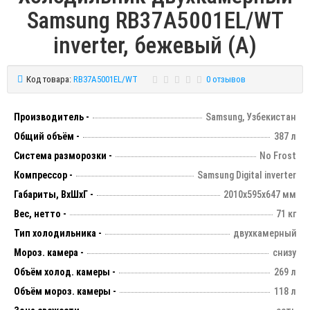
Samsung RB37A5001EL/WT
inverter, бежевый (A)
Код товара:
RB37A5001EL/WT
0 отзывов
Производитель -
Samsung, Узбекистан
Общий объём -
387 л
Система разморозки -
No Frost
Компрессор -
Samsung Digital inverter
Габариты, ВхШхГ -
2010х595х647 мм
Вес, нетто -
71 кг
Тип холодильника -
двухкамерный
Мороз. камера -
снизу
Объём холод. камеры -
269 л
Объём мороз. камеры -
118 л