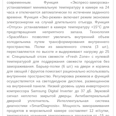
современным. Функция «Экспресс-заморозка»
устанавливает минимальную температуру в камере на 24
часа и отключается автоматически по истечении заданного
времени. Функция «Эко-режим» включает режим экономии
электроэнергии на случай длительного отъезда. Функция
«Отпуск» устанавливает в камере температуру +15°С для
предотвращения неприятного запаха. Технология
«
SpaceMax
» позволяет увеличить внутренний объем
холодильника путем трансформирования внутреннего
пространства. Полки из закаленного стекла (3 шт.),
переставляются по высоте и выдерживают нагрузку до 25
кг. Специальный отсек свежести «
Fresh
Zone
» с нулевой
температурой для поддержания свежести продуктов без
замораживания. Барьер-полки (6 шт.) на двери и корзина
для овощей / фруктов помогают рационально использовать
внутреннее пространство. Регулировка режимов и функций
осуществляется на светодиодном дисплее, размещенном
на внутренней панели. Низкий уровень шума инверторного
компрессора
Samsung
Digital
Inverter
до 37 дБ. Звуковой
сигнал неплотно закрытой дверцы. Антибактериальный
дверной уплотнитель. Интеллектуальная система
диагностики «
SmartDiagnosis
». Мощность замораживания
продуктов в морозильной камере составляет 12 кг/сутки,
температура хранения замороженных продуктов от -15 до