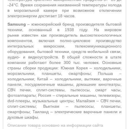
-24°С. Время сохранения неизменной температуры холода
в морозильной камере при возможном отключении
электроэнергии достигает 18 часов.
Samsung
– южнокорейский бренд производителя бытовой
техники, основанный в 1938 году. На мировом
рынке известен как производитель высокотехнологичных
компонентов, включая полно-цикловое производство
интегральных микросхем, телекоммуникационного
оборудования, бытовой техники, средств мобильной связи,
аудио- и видеоустройств. В общей сложности в штате
компании работают более 300 тыс. человек. Основные
страны сборки продукции: Южная Корея – холодильники,
морозильники, планшеты, смартфоны; Польша –
холодильники; Китай – холодильники, вытяжки, варочные
панели, посудомоечные машины, домашние кинотеатры,
СВЧ печки, сплит-системы, пылесосы, смарт часы,
фотоаппараты; Россия – стиральные машины, телевизоры,
dvd-плееры, музыкальные центры; Малайзия – СВЧ печки,
сплит-системы; Вьетнам – пылесосы, планшеты,
смартфоны; Таиланд – электрические варочные панели и
духовые шкафы.
Описание товара основано на информации сайта