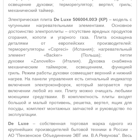
освещение духовки; терморегулятор; вертел; гриль;
механический таймер.
Электрическая плита
De Luxe 506004.00Э (КР)
– модель с
чугунными нагревательными элементами. Основное
достоинство электроплиты – отсутствие вредных продуктов
сгорания, копоти и угарного газа. Плита оснащена
деталями от европейских производителей:
терморегуляторы «Copreci» (Испания); нагревательный
элемент «Backer» (Польша); петли
духовки «Zanovello» (Италия). Духовка снабжена
механическим таймером, освещением, функцией
гриль.
Режим работы духовки совмещает верхний и нижний
нагрев. На панели управления есть сигнальный индикатор
включения электроконфорок, который загорается при
включении любой из них. Плиту можно очищать любыми
моющими средствами. В комплектность плиты входят
большой и малый противень, решетка, вертел, ящик для
посуды
, комплект монтажных запчастей и руководство по
эксплуатации.
De Luxe
– собственная торговая марка одного из
крупнейших производителей бытовой техники в России -
АО "Пензенское Объединение ЭВТ им. В.А.Ревунова". Весь