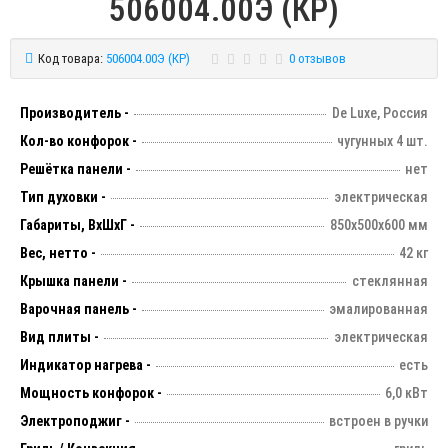
506004.00Э (КР)
Код товара:
506004.00Э (КР)
0 отзывов
Производитель -
De Luxe, Россия
Кол-во конфорок -
чугунных 4 шт.
Решётка панели -
нет
Тип духовки -
электрическая
Габариты, ВхШхГ -
850х500х600 мм
Вес, нетто -
42 кг
Крышка панели -
стеклянная
Варочная панель -
эмалированная
Вид плиты -
электрическая
Индикатор нагрева -
есть
Мощность конфорок -
6,0 кВт
Электроподжиг -
встроен в ручки