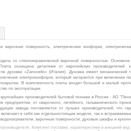
)
я варочная поверхность; электрические конфорки; электрическа
дель со стеклокерамической варочной поверхностью. Основное 
. Плита оснащена деталями от европейских производителей: к
тли духовки «Zanovello» (Италия). Духовка имеет механический 
ключения электроконфорок, который загорается при включении лю
окрытие. В комплектность плиты входят большой и малый против
тво по эксплуатации.
 крупнейших производителей бытовой техники в России - АО "Пен
 предприятии, от сварочного, литейного, гальванического произ
укции завода поставляется от лучших производителей, что гар
 включает в себя как отдельностоящие модели, так и встраиваемы
 водонагреватели, варочные поверхности, духовые шкафы и кухонн
производителя. Комплект поставки, характеристики и внешний ви