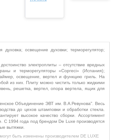
я духовка; освещение духовки; терморегулятор;
достоинство электроплиты – отсутствие вредных
раны и терморегуляторы «Copreci» (Испания);
таймер, освещение, вертел и функцию гриль. На
бой из них. Плиту можно чистить только жидкими
ень, решетка, вертел, опора вертела, ящик для
зенское Объединение ЭВТ им. В.А.Ревунова". Весь
водства до цехов штамповки и обработки стекла.
антирует высокое качество сборки. Ассортимент
е. С 1994 года под брендом De Luxe производятся
ые вытяжки.
д могут быть изменены производителем DE LUXE