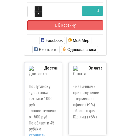
В корзину
Facebook
Мой Мир
Вконтакте
Одноклассники
Доставка
Оплата
По Луганску
- наличными
- доставка
при получении
техники 1000
- терминал в
руб.
офисе (+1%)
- занос техники
- безнал для
от 500 руб
Юр.лиц (+5%)
По области 45
руб/км
уточнить