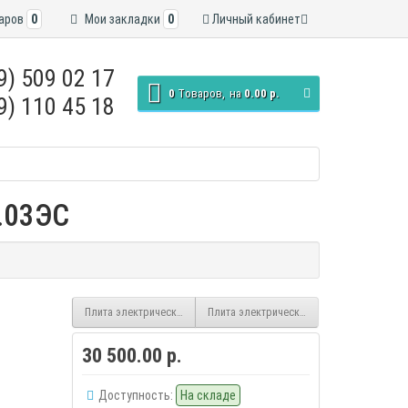
аров
0
Мои закладки
0
Личный кабинет
9) 509 02 17
0
Tоваров,
на
0.00 р.
9) 110 45 18
.03ЭС
Плита электрическая De Luxe 506004.04Э
Плита электрическая De Luxe 506004.13Э
30 500.00 р.
Доступность:
На складе