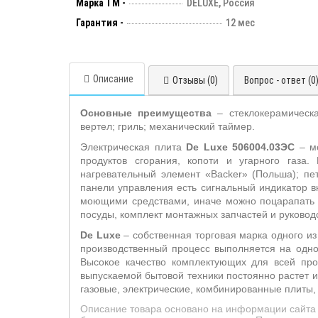
Марка ТМ -
DELUXE, Россия
Гарантия -
12 мес
Описание
Отзывы (0)
Вопрос - ответ (0
Основные преимущества
– стеклокерамическа
вертел; гриль; механический таймер.
Электрическая плита
De Luxe 506004.03ЭС
– мо
продуктов сгорания, копоти и угарного газа
нагревательный элемент «Backer» (Польша); пе
панели управления есть сигнальный индикатор в
моющими средствами, иначе можно поцарапать п
посуды, комплект монтажных запчастей и руководс
De Luxe
– собственная торговая марка одного из
производственный процесс выполняется на одном
Высокое качество комплектующих для всей прод
выпускаемой бытовой техники постоянно растет и
газовые, электрические, комбинированные плиты,
Описание товара основано на информации сайта 