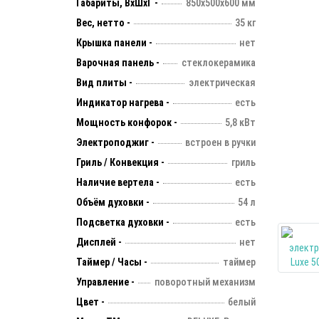
Габариты, ВхШхГ -
850х500х600 мм
Вес, нетто -
35 кг
Крышка панели -
нет
Варочная панель -
стеклокерамика
Вид плиты -
электрическая
Индикатор нагрева -
есть
Мощность конфорок -
5,8 кВт
Электроподжиг -
встроен в ручки
Гриль / Конвекция -
гриль
Наличие вертела -
есть
Объём духовки -
54 л
Подсветка духовки -
есть
Дисплей -
нет
Таймер / Часы -
таймер
Управление -
поворотный механизм
Цвет -
белый