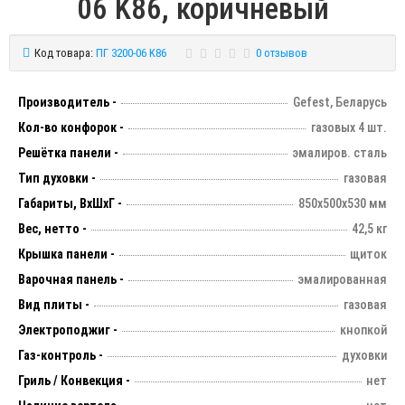
06 K86, коричневый
Код товара:
ПГ 3200-06 K86
0 отзывов
Производитель -
Gefest, Беларусь
Кол-во конфорок -
газовых 4 шт.
Решётка панели -
эмалиров. сталь
Тип духовки -
газовая
Габариты, ВхШхГ -
850х500х530 мм
Вес, нетто -
42,5 кг
Крышка панели -
щиток
Варочная панель -
эмалированная
Вид плиты -
газовая
Электроподжиг -
кнопкой
Газ-контроль -
духовки
Гриль / Конвекция -
нет