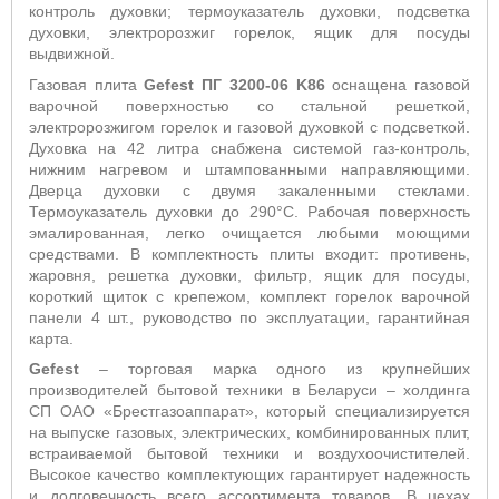
контроль духовки; термоуказатель духовки, подсветка
духовки, электророзжиг горелок, ящик для посуды
выдвижной.
Газовая плита
Gefest
ПГ 3200-06
K
86
оснащена газовой
варочной поверхностью со стальной решеткой,
электророзжигом горелок и газовой духовкой с подсветкой.
Духовка на 42 литра снабжена системой газ-контроль,
нижним нагревом и штампованными направляющими.
Дверца духовки с двумя закаленными стеклами.
Термоуказатель духовки до 290°С. Рабочая поверхность
эмалированная, легко очищается любыми моющими
средствами. В комплектность плиты входит: противень,
жаровня, решетка духовки, фильтр, ящик для посуды,
короткий щиток с крепежом, комплект горелок варочной
панели 4 шт., руководство по эксплуатации, гарантийная
карта.
Gefest
– торговая марка одного из крупнейших
производителей бытовой техники в Беларуси – холдинга
СП ОАО «Брестгазоаппарат», который специализируется
на выпуске газовых, электрических, комбинированных плит,
встраиваемой бытовой техники и воздухоочистителей.
Высокое качество комплектующих гарантирует надежность
и долговечность всего ассортимента товаров. В цехах