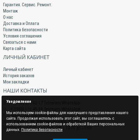
Гарантия. Сервис. Ремонт.
Монтаж
О нас
Доставка и Оплата
Политика безопасности
Условия соглашения
Связаться с нами
Карта сайта
ЛИЧНЫЙ КАБИНЕТ
Личный кабинет
История заказов
Мои закладки
НАШИ КОНТАКТЫ
Уведомление
+7(959) 509-02-17 Telegram/WhatsApp
+7(959) 110-45-18 Telegram/WhatsApp
Мы используем cookie-файлы для наилучшего представления нашего
specclimat.lg@gmail.com
сайта. Продолжая использовать этот сайт, вы соглашаетесь с
г. Луганск, ул. Даргомыжского, 2-Е/216
использованием cookie-файлов и обработкой Ваших персональных
Пон-Птн с 9:00 до 17:00; Суб с 10:00 до 15:00
данных.
Политика безопасности