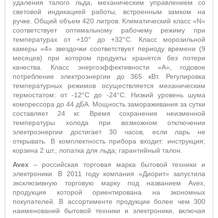
удаления талого льда, механическим управлением со
световой индикацией работы, встроенным замком на
ручке. Общий объем
420
литров. Климатический класс «
N
»
соответствует оптимальному рабочему режиму при
температурах от +10° до +32°С. Класс морозильной
камеры «4» звездочки соответствует периоду времени (9
месяцев) при котором продукты хранятся без потери
качества. Класс энергоэффективности «А», годовое
потребление электроэнергии до 365 кВт. Регулировка
температурных режимов осуществляется механическим
термостатом: от -12°С до -24°С. Низкий уровень шума
компрессора до 44 дБА. Мощность замораживания за сутки
составляет
2
4 кг. Время сохранения неизменной
температуры холода при возможном отключении
электроэнергии достигает 30 часов, если ларь не
открывать. В комплектность прибора входит: инструкция;
корзина 2 шт.; лопатка для льда; гарантийный талон.
Avex
– российская торговая марка бытовой техники и
электроники. В 2011 году компания «Диорит» запустила
эксклюзивную торговую марку под названием Avex,
продукция которой ориентирована на экономных
покупателей. В ассортименте продукции более чем 300
наименований бытовой техники и электроники, включая