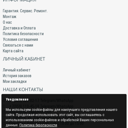
Гарантия. Сервис. Ремонт.
Монтаж
О нас
Доставка и Оплата
Политика безопасности
Условия соглашения
Связаться с нами
Карта сайта
ЛИЧНЫЙ КАБИНЕТ
Личный кабинет
История заказов
Мои закладки
НАШИ КОНТАКТЫ
Уведомление
+7(959) 509-02-17 Telegram/WhatsApp
+7(959) 110-45-18 Telegram/WhatsApp
Мы используем cookie-файлы для наилучшего представления нашего
specclimat.lg@gmail.com
сайта. Продолжая использовать этот сайт, вы соглашаетесь с
г. Луганск, ул. Даргомыжского, 2-Е/216
использованием cookie-файлов и обработкой Ваших персональных
Пон-Птн с 9:00 до 17:00; Суб с 10:00 до 15:00
данных.
Политика безопасности