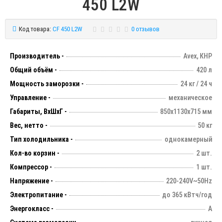
450 L2W
Код товара:
CF 450 L2W
0 отзывов
Производитель -
Avex, КНР
Общий объём -
420 л
Мощность заморозки -
24 кг / 24 ч
Управление -
механическое
Габариты, ВхШхГ -
850х1130х715 мм
Вес, нетто -
50 кг
Тип холодильника -
однокамерный
Кол-во корзин -
2 шт.
Компрессор -
1 шт.
Напряжение -
220-240V~50Hz
Электропитание -
до 365 кВтч/год
Энергокласс -
А