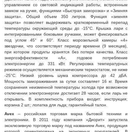
управлением со световой индикацией работы, встроенным
замком на ручке, функциями «Быстрая заморозка» и «Зимняя
защита». Общий объем 350 литров. Функция «зимняя
защита» позволяет выдерживать кратковременный перепад
температуры окружающей среды до -15°С. Крышка лари с
интегрированными боковыми ручками, может фиксироваться
под углом 45° и 60°. Класс морозильной камеры «4»
звездочки, что соответствует периоду времени (9 месяцев),
при котором продукты хранятся без потери качества. Класс
энергоэффективности «А», годовое потребление
электроэнергии до 331 кВт. Регулировка температурных
режимов осуществляется механическим термостатом, не ниже
-25°С. Низкий уровень шума компрессора до 42 дБА.
Мощность замораживания за сутки составляет 16 кг. Время
сохранения неизменной температуры холода при возможном
отключении электроэнергии достигает 28 часов, если ларь не
открывать. В комплектность прибора входит: инструкция;
корзина 2 шт.; лопатка для льда; гарантийный талон.
Avex
– российская торговая марка бытовой техники и
электроники. В 2011 году компания «Диорит» запустила
эксклюзивную торговую марку под названием Avex, продукция
которой ориентирована на экономных покупателей. В