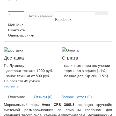
Нет в наличии
Facebook
Мой Мир
Вконтакте
Одноклассники
Доставка
Оплата
По Луганску
- наличными при получении
- доставка техники 1000 руб.
- терминал в офисе (+1%)
- занос техники от 500 руб
- безнал для Юр.лиц (+5%)
По области 45 руб/км
уточнить
Описание
Отзывы (0)
Вопрос - ответ (0)
Морозильный ларь
Avex
CFS
3
60
L
3
оснащен «ручной»
системой размораживания со сливным клапаном для
удаления талого льда, съемным уплотнителем, механическим