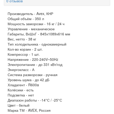
0 отзывов
Производитель -
Avex, КНР
Общий объём -
350 л
Мощность заморозки -
16 кг / 24 ч
Управление -
механическое
Габариты, ВхШхГ -
845х1089х616 мм
Вес, нетто -
38 кг
Тип холодильника -
однокамерный
Кол-во корзин -
2 шт.
Компрессор -
1 шт.
Напряжение -
220-240V~50Hz
Электропитание -
до 331 кВт/год
Энергокласс -
А
Система разморозки -
ручная
Уровень шума -
до 42 дБ
Хладагент -
R600a
Колёсики -
есть
Подсветка -
нет
Диапазон работы -
-14°С / -25°С
Цвет -
белый
Марка ТМ -
AVEX, Россия