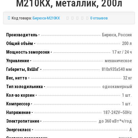
M210КХ, металлик, 200л
Код товара:
Бирюса-M210КХ
0 отзывов
Производитель -
Бирюса, Россия
Общий объём -
200 л
Мощность заморозки -
17 кг / 24 ч
Управление -
механическое
Габариты, ВхШхГ -
810х935х540 мм
Вес, нетто -
32 кг
Тип холодильника -
однокамерный
Кол-во корзин -
1 шт.
Компрессор -
1 шт.
Напряжение -
187-242V~50Hz
Электропитание -
до 360 кВт*ч/год
Энергокласс -
А