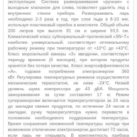
эксплуатации. Система размораживания «ручная» с
выходным клапаном для слива, позволяет удалять лед с
внутренних стенок прибора. Размораживать ларь
необходимо 2-3 раза в год, при слое льда в 8-10 мм,
используя пластиковый скребок в комплекте. Общий объем
200 литров при высоте 81 см и ширине 93,5 см.
Климатический класс субнормальный~тропический «SN~T»
наиболее универсальный, соответствует оптимальному
рабочему режиму при температурах от +10°С до +43°С.
Класс морозильной камеры «3» звездочки, соответствует
периоду времени (6 месяцев), при котором продукты
хранятся без потери качества. Класс энергоэффективности
«А», годовое потребление электроэнергии 360
кВт. Регулировка температурных режимов осуществляется
механическим термостатом, не ниже -24°С. Низкий
уровень шума компрессора до 43 дБА. Мощность
замораживания за сутки составляет 17 кг. Режим
суперзаморозки включается терморегулятором за 24 часа
до закладки свежих продуктов, по истечении 24 часов и
закладки, ручку терморегулятора нужно перевести в
положение необходимого поддержания температуры.
Время сохранения неизменной температуры холода при
возможном отключении электроэнергии достигает 72 часов,
если ларь не открывать. В комплектность прибора