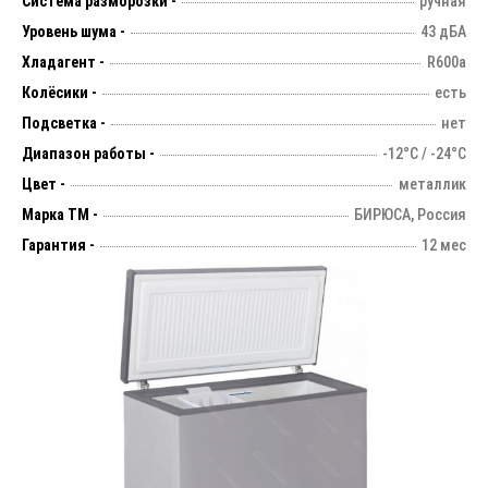
Система разморозки -
ручная
Уровень шума -
43 дБА
Хладагент -
R600a
Колёсики -
есть
Подсветка -
нет
Диапазон работы -
-12°С / -24°С
Цвет -
металлик
Марка ТМ -
БИРЮСА, Россия
Гарантия -
12 мес