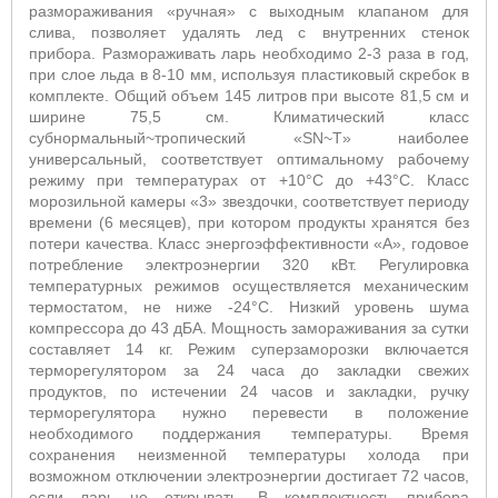
размораживания «ручная» с выходным клапаном для
слива, позволяет удалять лед с внутренних стенок
прибора. Размораживать ларь необходимо 2-3 раза в год,
при слое льда в 8-10 мм, используя пластиковый скребок в
комплекте. Общий объем 145 литров при высоте 81,5 см и
ширине 75,5 см. Климатический класс
субнормальный~тропический «SN~T» наиболее
универсальный, соответствует оптимальному рабочему
режиму при температурах от +10°С до +43°С. Класс
морозильной камеры «3» звездочки, соответствует периоду
времени (6 месяцев), при котором продукты хранятся без
потери качества. Класс энергоэффективности «А», годовое
потребление электроэнергии 320 кВт. Регулировка
температурных режимов осуществляется механическим
термостатом, не ниже -24°С. Низкий уровень шума
компрессора до 43 дБА. Мощность замораживания за сутки
составляет 14 кг. Режим суперзаморозки включается
терморегулятором за 24 часа до закладки свежих
продуктов, по истечении 24 часов и закладки, ручку
терморегулятора нужно перевести в положение
необходимого поддержания температуры. Время
сохранения неизменной температуры холода при
возможном отключении электроэнергии достигает 72 часов,
если ларь не открывать. В комплектность прибора