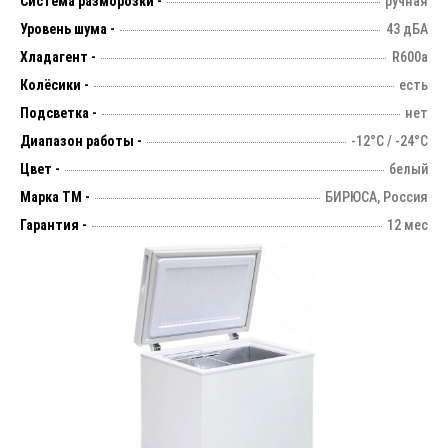
Система разморозки -
ручная
Уровень шума -
43 дБА
Хладагент -
R600a
Колёсики -
есть
Подсветка -
нет
Диапазон работы -
-12°С / -24°С
Цвет -
белый
Марка ТМ -
БИРЮСА, Россия
Гарантия -
12 мес