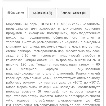
Описание
Отзывы (0)
Вопрос - ответ (0)
Морозильный ларь
FROSTOR
F
400
S
серии «
Standart
»
предназначен
для заморозки и длительного хранения
продуктов в складских помещениях, производственных
цехах, на предприятиях общественного питания и
торговли.
Система размораживания «ручная» с выходным
клапаном для слива, позволяет удалять лед с внутренних
стенок прибора. Размораживать ларь желательно при слое
льда в 8-10 мм, используя пластиковый скребок в
комплекте. Общий объем 380 литров при высоте 84 см и
ширине 120 см. Толщина теплоизоляции ст
енок – 60
мм.
Материал корпуса – оцинкованная
пластифицированная сталь / алюминий.
Климатический
класс субнормальный «SN
», соответствует оптимальному
рабочему режиму при температурах от +10°С до +30°С.
Класс морозильной камеры «3» звездочки, соответствует
периоду времени (6 месяцев), при котором продукты
хранятся без потери качества. Класс энергоэффективности
«А», годовое потребление электроэнергии до 422
кВт. Регулировка температурных режимов осуществляется