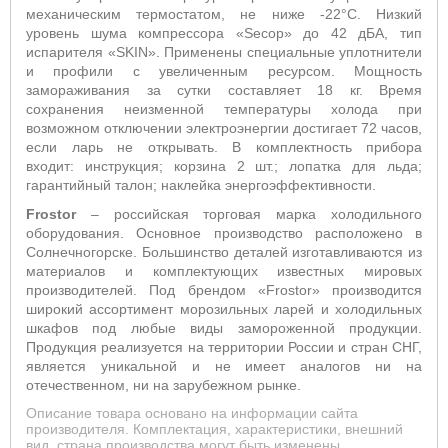
механическим термостатом, не ниже -22°С. Низкий
уровень шума компрессора «
Secop
» до 42 дБА, тип
испарителя «
SKIN
». Применены специальные уплотнители
и профили с увеличенным ресурсом. Мощность
замораживания за сутки составляет 18 кг. Время
сохранения неизменной температуры холода при
возможном отключении электроэнергии достигает 72 часов,
если ларь не открывать. В комплектность прибора
входит: инструкция; корзина 2 шт.; лопатка для льда;
гарантийный талон; наклейка энергоэффективности.
Frostor
– российская торговая марка холодильного
оборудования. Основное производство расположено в
Солнечногорске. Большинство деталей изготавливаются из
материалов и комплектующих известных мировых
производителей. Под брендом «
Frostor
» производится
широкий ассортимент морозильных ларей и холодильных
шкафов под любые виды замороженной продукции.
Продукция реализуется на территории России и стран СНГ,
является уникальной и не имеет аналогов ни на
отечественном, ни на зарубежном рынке.
Описание товара основано на информации сайта
производителя. Комплектация, характеристики, внешний
вид, страна производства могут быть изменены