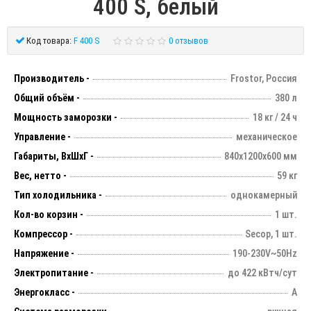
400 S, белый
Код товара:
F 400 S
0 отзывов
Производитель -
Frostor, Россия
Общий объём -
380 л
Мощность заморозки -
18 кг / 24 ч
Управление -
механическое
Габариты, ВхШхГ -
840х1200х600 мм
Вес, нетто -
59 кг
Тип холодильника -
однокамерный
Кол-во корзин -
1 шт.
Компрессор -
Secop, 1 шт.
Напряжение -
190-230V~50Hz
Электропитание -
до 422 кВтч/сут
Энергокласс -
А