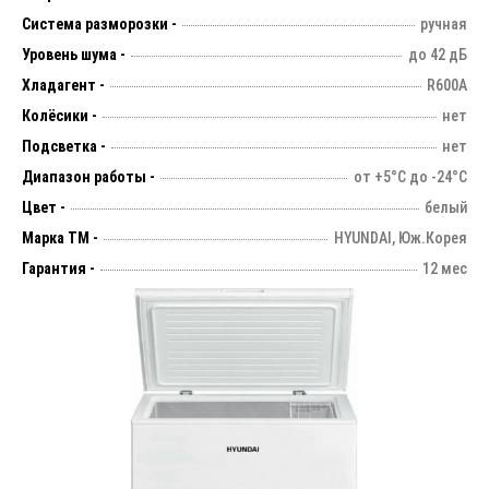
Система разморозки -
ручная
Уровень шума -
до 42 дБ
Хладагент -
R600A
Колёсики -
нет
Подсветка -
нет
Диапазон работы -
от +5°С до -24°С
Цвет -
белый
Марка ТМ -
HYUNDAI, Юж.Корея
Гарантия -
12 мес