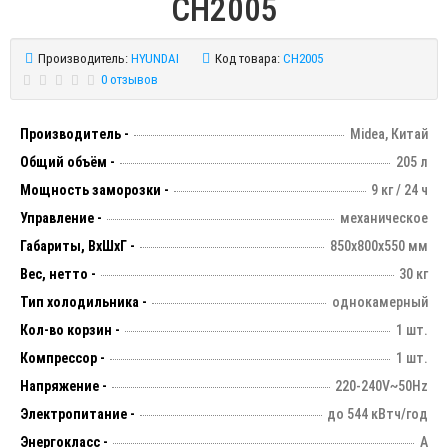
CH2005
Производитель:
HYUNDAI
Код товара:
CH2005
0 отзывов
Производитель -
Midea, Китай
Общий объём -
205 л
Мощность заморозки -
9 кг / 24 ч
Управление -
механическое
Габариты, ВхШхГ -
850х800х550 мм
Вес, нетто -
30 кг
Тип холодильника -
однокамерный
Кол-во корзин -
1 шт.
Компрессор -
1 шт.
Напряжение -
220-240V~50Hz
Электропитание -
до 544 кВтч/год
Энергокласс -
А