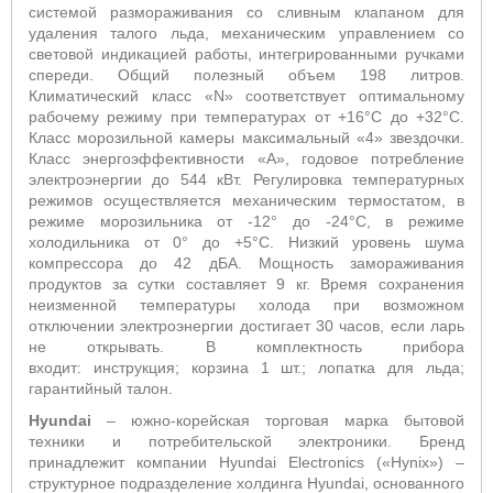
системой размораживания со сливным клапаном для
удаления талого льда, механическим управлением со
световой индикацией работы, интегрированными ручками
спереди. Общий полезный объем 198 литров.
Климатический класс «
N
» соответствует оптимальному
рабочему режиму при температурах от +16°С до +32°С.
Класс морозильной камеры максимальный «4» звездочки.
Класс энергоэффективности «А», годовое потребление
электроэнергии до 544 кВт. Регулировка температурных
режимов осуществляется механическим термостатом, в
режиме морозильника от -12° до -24°С, в режиме
холодильника от 0° до +5°С. Низкий уровень шума
компрессора до 42 дБА. Мощность замораживания
продуктов за сутки составляет 9 кг. Время сохранения
неизменной температуры холода при возможном
отключении электроэнергии достигает 30 часов, если ларь
не открывать. В комплектность прибора
входит: инструкция; корзина 1 шт.; лопатка для льда;
гарантийный талон.
Hyundai
– южно-корейская торговая марка бытовой
техники и потребительской электроники. Бренд
принадлежит компании
Hyundai Electronics
(«
Hynix
») –
структурное подразделение холдинга
Hyundai
, основанного