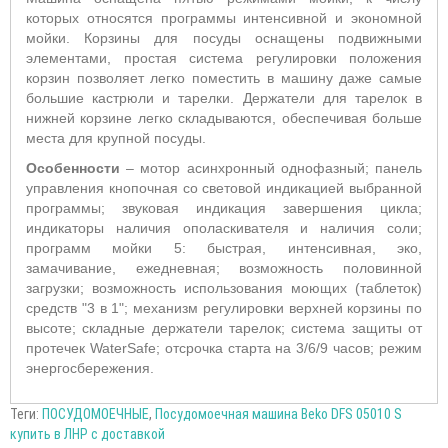
которых относятся программы интенсивной и экономной
мойки. Корзины для посуды оснащены подвижными
элементами, простая система регулировки положения
корзин позволяет легко поместить в машину даже самые
большие кастрюли и тарелки. Держатели для тарелок в
нижней корзине легко складываются, обеспечивая больше
места для крупной посуды.
Особенности
– мотор асинхронный однофазный; панель
управления кнопочная со световой индикацией выбранной
программы; звуковая индикация завершения цикла;
индикаторы наличия ополаскивателя и наличия соли;
программ мойки 5: быстрая, интенсивная, эко,
замачивание, ежедневная; возможность половинной
загрузки; возможность использования моющих (таблеток)
средств "3 в 1"; механизм регулировки верхней корзины по
высоте; складные держатели тарелок; система защиты от
протечек WaterSafe; отсрочка старта на 3/6/9 часов; режим
энергосбережения.
Теги:
ПОСУДОМОЕЧНЫЕ
,
Посудомоечная машина Beko DFS 05010 S
купить в ЛНР с доставкой