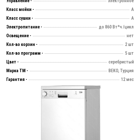
Управление -
электронное
Класс мойки -
А
Класс сушки -
А
Электропитание -
до 860 Вт*ч /цикл
Освещение -
нет
Кол-во корзин -
2 шт
Кол-во программ -
5 шт
Цвет -
серебристый
Марка ТМ -
BEKO, Турция
Гарантия -
12 мес