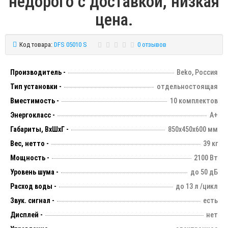
недорого с доставкой, низкая
цена.
Код товара:
DFS 05010 S
0 отзывов
Производитель -
Beko, Россия
Тип установки -
отдельностоящая
Вместимость -
10 комплектов
Энергокласс -
А+
Габариты, ВхШхГ -
850х450х600 мм
Вес, нетто -
39 кг
Мощность -
2100 Вт
Уровень шума -
до 50 дБ
Расход воды -
до 13 л /цикл
Звук. сигнал -
есть
Дисплей -
нет