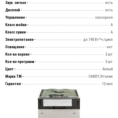
Звук. сигнал -
есть
Дисплей -
есть
Управление -
сенсорное
Класс мойки -
А
Класс сушки -
А
Электропитание -
до 740 Вт*ч /цикл
Освещение -
нет
Кол-во корзин -
2 шт
Кол-во программ -
5 шт
Цвет -
белый
Марка ТМ -
CANDY, Италия
Гарантия -
12 мес