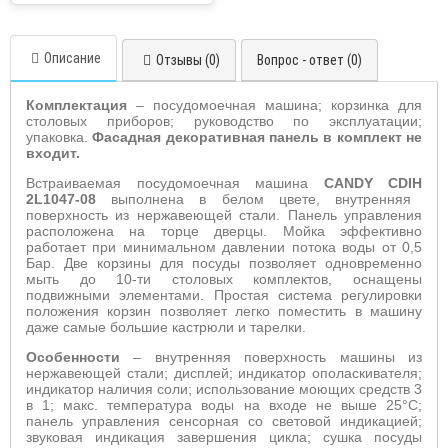
Описание
Отзывы (0)
Вопрос - ответ (0)
Комплектация
– посудомоечная машина; корзинка для
столовых приборов; руководство по эксплуатации;
упаковка.
Фасадная декоративная панель в комплект не
входит.
Встраиваемая посудомоечная машина
CANDY
CDIH
2
L
1047-08
выполнена в белом цвете, внутренняя
поверхность из нержавеющей стали. П
анель управления
расположена на торце дверцы. Мойка эффективно
работает при минимальном давлении потока воды от 0,5
Бар. Две корзины для посуды позволяет одновременно
мыть до 10-ти столовых комплектов,
оснащены
подвижными элементами. Простая система регулировки
положения корзин позволяет легко поместить
в машину
даже самые большие кастрюли и тарелки.
Особенности
–
внутренняя поверхность машины из
нержавеющей стали; дисплей;
индикатор ополаскивателя;
индикатор наличия соли; использование моющих средств 3
в 1;
макс. температура воды на входе не выше 25°С;
панель управления сенсорная со световой индикацией;
звуковая индикация завершения цикла; сушка посуды