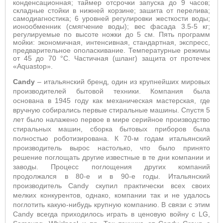
конденсационная; таймер отсрочки запуска до 9 часов;
складные стойки в нижней корзине; зашита от перелива;
самодиагностика;
6 уровней регулировки жесткости воды;
ионообменник (смягчение воды); вес фасада 3.5-5 кг;
регулируемые по высоте ножки до 5 см.
Пять программ
мойки: экономичная, интенсивная,
стандартная, экспресс,
предварительное ополаскивание
. Температурные режимы
от 45 до 70
°C.
Частичная (шланг) защита от протечек
«
Aquastop
».
Candy
–
итальянский бренд, один из крупнейших мировых
производителей бытовой техники. Компания была
основана в 1945 году как механическая мастерская, где
вручную собирались первые стиральные машины. Спустя 5
лет было налажено первое в мире серийное производство
стиральных машин, сборка бытовых приборов была
полностью роботизирована. К 70-м годам итальянский
производитель вырос настолько, что было принято
решение поглощать другие известные в те дни компании и
заводы. Процесс поглощения других компаний
продолжался в 80-е и в 90-е годы. Итальянский
производитель Candy скупил практически всех своих
мелких конкурентов, однако, компании так и не удалось
поглотить какую-нибудь крупную компанию. В связи с этим
Candy всегда приходилось играть в ценовую войну с LG,