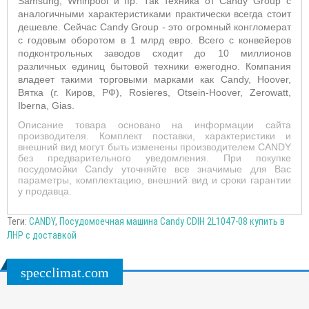
Samsung, Whirlpool и пр. Так техника от Candy Group с
аналогичными характеристиками практически всегда стоит
дешевле. Сейчас Candy Group - это огромный конгломерат
с годовым оборотом в 1 млрд евро. Всего с конвейеров
подконтрольных заводов сходит до 10 миллионов
различных единиц бытовой техники ежегодно. Компания
владеет такими торговыми марками как Candy, Hoover,
Вятка (г. Киров, РФ), Rosieres, Otsein-Hoover, Zerowatt,
Iberna, Gias.
Описание товара основано на информации сайта
производителя. Комплект поставки, характеристики и
внешний вид могут быть изменены производителем CANDY
без предварительного уведомления. При покупке
посудомойки Candy уточняйте все значимые для Вас
параметры, комплектацию, внешний вид и сроки гарантии
у продавца.
Теги:
CANDY
,
Посудомоечная машина Candy CDIH 2L1047-08 купить в
ЛНР с доставкой
specclimat.com