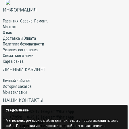
ИНФОРМАЦИЯ
Гарантия. Сервис. Ремонт.
Монтаж
О нас
Доставка и Оплата
Политика безопасности
Условия соглашения
Связаться с нами
Карта сайта
ЛИЧНЫЙ КАБИНЕТ
Личный кабинет
История заказов
Мои закладки
НАШИ КОНТАКТЫ
Уведомление
+7(959) 509-02-17 Telegram/WhatsApp
+7(959) 110-45-18 Telegram/WhatsApp
Мы используем cookie-файлы для наилучшего представления нашего
specclimat.lg@gmail.com
сайта. Продолжая использовать этот сайт, вы соглашаетесь с
г. Луганск, ул. Даргомыжского, 2-Е/216