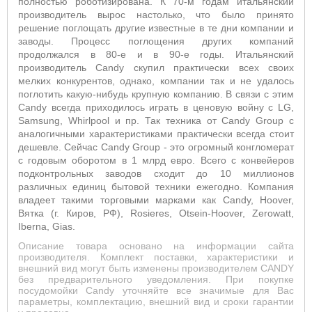
полностью роботизирована. К 70-м годам итальянский
производитель вырос настолько, что было принято
решение поглощать другие известные в те дни компании и
заводы. Процесс поглощения других компаний
продолжался в 80-е и в 90-е годы. Итальянский
производитель Candy скупил практически всех своих
мелких конкурентов, однако, компании так и не удалось
поглотить какую-нибудь крупную компанию. В связи с этим
Candy всегда приходилось играть в ценовую войну с LG,
Samsung, Whirlpool и пр. Так техника от Candy Group с
аналогичными характеристиками практически всегда стоит
дешевле. Сейчас Candy Group - это огромный конгломерат
с годовым оборотом в 1 млрд евро. Всего с конвейеров
подконтрольных заводов сходит до 10 миллионов
различных единиц бытовой техники ежегодно. Компания
владеет такими торговыми марками как Candy, Hoover,
Вятка (г. Киров, РФ), Rosieres, Otsein-Hoover, Zerowatt,
Iberna, Gias.
Описание товара основано на информации сайта
производителя. Комплект поставки, характеристики и
внешний вид могут быть изменены производителем CANDY
без предварительного уведомления. При покупке
посудомойки Candy уточняйте все значимые для Вас
параметры, комплектацию, внешний вид и сроки гарантии