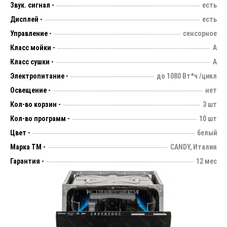
Звук. сигнал -
есть
Дисплей -
есть
Управление -
сенсорное
Класс мойки -
А
Класс сушки -
А
Электропитание -
до 1080 Вт*ч /цикл
Освещение -
нет
Кол-во корзин -
3 шт
Кол-во программ -
10 шт
Цвет -
белый
Марка ТМ -
CANDY, Италия
Гарантия -
12 мес