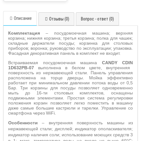
Описание
Отзывы (0)
Вопрос - ответ (0)
Комплектация
– посудомоечная машина; верхняя
корзина; нижняя корзина; третья корзина; полка для чашек;
складные держатели посуды; корзинка для столовых
приборов; воронка; руководство по эксплуатации; упаковка.
Фасадная декоративная панель в комплект не входит.
Встраиваемая посудомоечная машина
CANDY
CDIN
1
D
632
PB
-07
выполнена в белом цвете, внутренняя
поверхность из нержавеющей стали. П
анель управления
расположена на торце дверцы. Мойка эффективно
работает при минимальном давлении потока воды от 0,5
Бар. Три корзины для посуды позволяет одновременно
мыть до 16-ти столовых комплектов,
оснащены
подвижными элементами. Простая система регулировки
положения корзин позволяет легко поместить
в машину
даже самые большие кастрюли и тарелки. Управление со
смартфона через
WiFi
.
Особенности
–
внутренняя поверхность машины из
нержавеющей стали; дисплей;
индикатор ополаскивателя;
индикатор наличия соли; использование моющих средств 3
в 1;
макс. температура воды на входе не выше 60°С;