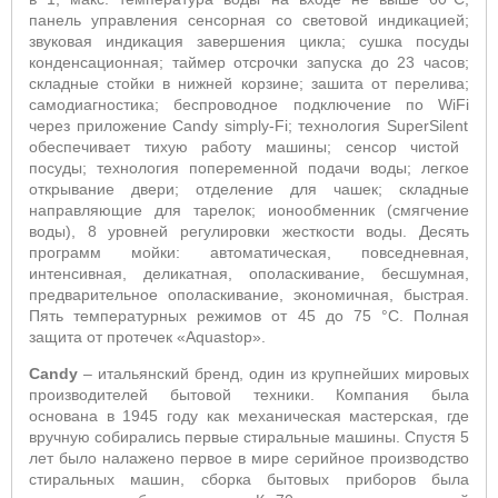
панель управления сенсорная со световой индикацией;
звуковая индикация завершения цикла; сушка посуды
конденсационная; таймер отсрочки запуска до 23 часов;
складные стойки в нижней корзине; зашита от перелива;
самодиагностика; беспроводное подключение по
WiFi
через приложение Candy simply-Fi; технология
SuperSilent
обеспечивает тихую работу машины; сенсор чистой
посуды; технология попеременной подачи воды; легкое
открывание двери; отделение для чашек; складные
направляющие для тарелок;
ионообменник (смягчение
воды), 8 уровней регулировки жесткости воды
.
Десять
программ мойки: автоматическая, повседневная,
интенсивная, деликатная, ополаскивание, бесшумная,
предварительное ополаскивание, экономичная, быстрая.
Пять температурных режимов от 45 до 75
°C.
Полная
защита от протечек «
Aquastop
».
Candy
–
итальянский бренд, один из крупнейших мировых
производителей бытовой техники. Компания была
основана в 1945 году как механическая мастерская, где
вручную собирались первые стиральные машины. Спустя 5
лет было налажено первое в мире серийное производство
стиральных машин, сборка бытовых приборов была