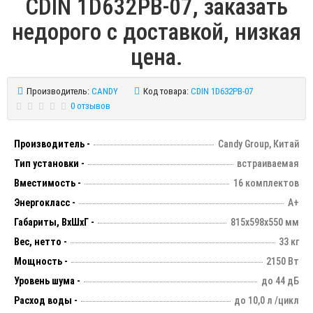
CDIN 1D632PB-07, заказать
недорого с доставкой, низкая
цена.
Производитель:
CANDY
Код товара:
CDIN 1D632PB-07
0 отзывов
Производитель -
Candy Group, Китай
Тип установки -
встраиваемая
Вместимость -
16 комплектов
Энергокласс -
А+
Габариты, ВхШхГ -
815х598х550 мм
Вес, нетто -
33 кг
Мощность -
2150 Вт
Уровень шума -
до 44 дБ
Расход воды -
до 10,0 л /цикл