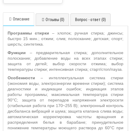
Описание
Отзывы (0)
Вопрос - ответ (0)
Программы стирки
– хлопок; ручная стирка; джинсы;
быстро 15 мин.; отжим; слив; полоскание; детская; спорт;
шерсть; синтетика.
Функции
– предварительная стирка; дополнительное
полоскание; добавление воды на всех этапах стирки;
защита от детей; выбор скорости отжима; выбор
температуры стирки; интенсивная стирка; старт/стоп/пауза.
Особенности
– интеллектуальная система стирки
(экономия воды, электроэнергии времени стирки); система
диагностики и индикации ошибок; индикация этапов
работы программы; максимальная температура стирки
90°С; защита от перепадов напряжения электросети
(стабильная работа при 170~255 В); электронный контроль
дисбаланса вибраций и шума; защита клапана слива воды;
автоматическая корректировка частоты вращения и
распределения белья в барабане; принудительное
понижение температуры моющего раствора до 60°С при