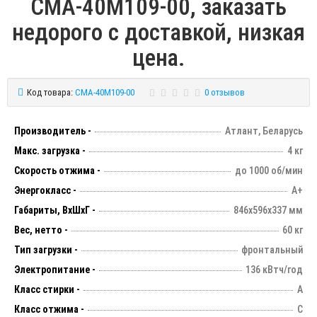
СМА-40М109-00, заказать
недорого с доставкой, низкая
цена.
Код товара:
СМА-40М109-00
0 отзывов
Производитель -
Атлант, Беларусь
Макс. загрузка -
4 кг
Скорость отжима -
до 1000 об/мин
Энергокласс -
А+
Габариты, ВхШхГ -
846х596х337 мм
Вес, нетто -
60 кг
Тип загрузки -
фронтальный
Электропитание -
136 кВтч/год
Класс стирки -
А
Класс отжима -
С