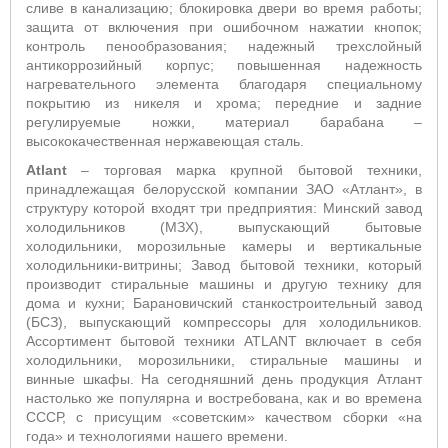
сливе в канализацию; блокировка двери во время работы;
защита от включения при ошибочном нажатии кнопок;
контроль пенообразования; надежный трехслойный
антикоррозийный корпус; повышенная надежность
нагревательного элемента благодаря специальному
покрытию из никеля и хрома; передние и задние
регулируемые ножки, материал барабана –
высококачественная нержавеющая сталь.
Atlant
– торговая марка крупной бытовой техники,
принадлежащая белорусской компании ЗАО «Атлант», в
структуру которой входят три предприятия: Минский завод
холодильников (МЗХ), выпускающий бытовые
холодильники, морозильные камеры и вертикальные
холодильники-витрины; Завод бытовой техники, который
производит стиральные машины и другую технику для
дома и кухни; Барановичский станкостроительный завод
(БСЗ), выпускающий компрессоры для холодильников.
Ассортимент бытовой техники ATLANT включает в себя
холодильники, морозильники, стиральные машины и
винные шкафы. На сегодняшний день продукция Атлант
настолько же популярна и востребована, как и во времена
СССР, с присущим «советским» качеством сборки «на
года» и технологиями нашего времени.