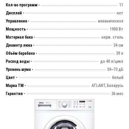
Кол-во программ -
11
Дисплей -
нет
Управление -
механическое
Мощность -
1900 Вт
Материал бака -
нерж. сталь
Диаметр люка -
34 см
Объём барабана -
39 л
Расход воды -
до 40 л/цикл
Уровень шума -
59~73 дБ
Цвет -
белый
Марка ТМ -
ATLANT, Беларусь
Гарантия -
36 мес