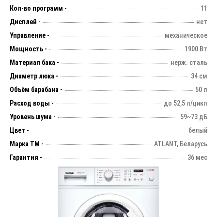
Кол-во программ -
11
Дисплей -
нет
Управление -
механическое
Мощность -
1900 Вт
Материал бака -
нерж. сталь
Диаметр люка -
34 см
Объём барабана -
50 л
Расход воды -
до 52,5 л/цикл
Уровень шума -
59~73 дБ
Цвет -
белый
Марка ТМ -
ATLANT, Беларусь
Гарантия -
36 мес