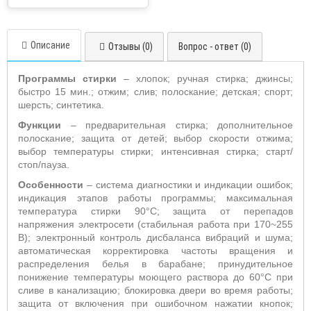
Описание
Отзывы (0)
Вопрос - ответ (0)
Программы стирки
– хлопок
; ручная стирка; джинсы;
быстро 15 мин.; отжим; слив; полоскание; детская; спорт;
шерсть; синтетика.
Функции
– предварительная стирка; дополнительное
полоскание; защита от детей; выбор скорости отжима;
выбор температуры стирки; интенсивная стирка
; старт/
стоп/пауза.
Особенности
– система диагностики и индикации ошибок;
индикация этапов работы программы; максимальная
температура стирки 90°С; защита от перепадов
напряжения электросети (стабильная работа при 170~255
В); электронный контроль дисбаланса вибраций и шума;
автоматическая корректировка частоты вращения и
распределения белья в барабане; принудительное
понижение температуры моющего раствора до 60°С при
сливе в канализацию; блокировка двери во время работы;
защита от включения при ошибочном нажатии кнопок;