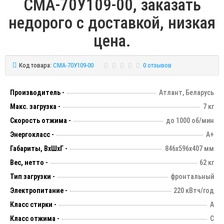
СМА-70У109-00, заказать
недорого с доставкой, низкая
цена.
Код товара:
СМА-70У109-00
0 отзывов
Производитель -
Атлант, Беларусь
Макс. загрузка -
7 кг
Скорость отжима -
до 1000 об/мин
Энергокласс -
А+
Габариты, ВхШхГ -
846х596х407 мм
Вес, нетто -
62 кг
Тип загрузки -
фронтальный
Электропитание -
220 кВтч/год
Класс стирки -
А
Класс отжима -
С